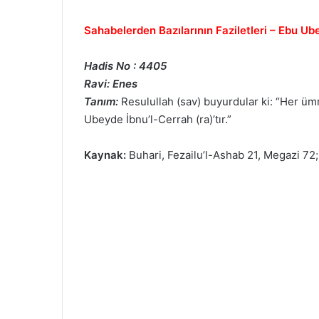
Sahabelerden Bazılarının Faziletleri – Ebu U
Hadis No : 4405
Ravi: Enes
Tanım:
Resulullah (sav) buyurdular ki: “Her üm
Ubeyde İbnu’l-Cerrah (ra)’tır.”
Kaynak:
Buhari, Fezailu’l-Ashab 21, Megazi 72;