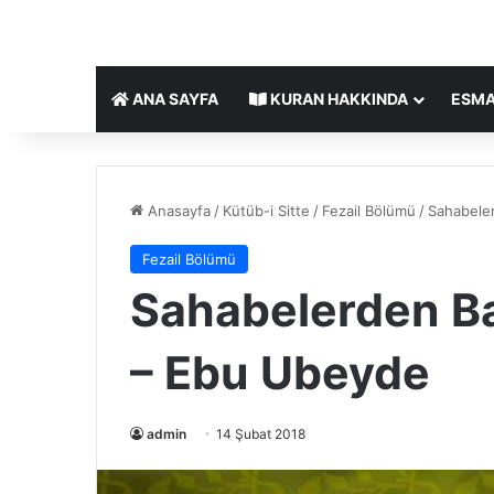
ANA SAYFA
KURAN HAKKINDA
ESMA
Anasayfa
/
Kütüb-i Sitte
/
Fezail Bölümü
/
Sahabeler
Fezail Bölümü
Sahabelerden Baz
– Ebu Ubeyde
admin
14 Şubat 2018