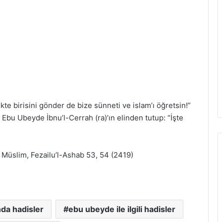
ikte birisini gönder de bize sünneti ve islam’ı öğretsin!”
Ebu Ubeyde İbnu’l-Cerrah (ra)’ın elinden tutup: “İşte
 Müslim, Fezailu’l-Ashab 53, 54 (2419)
da hadisler
ebu ubeyde ile ilgili hadisler