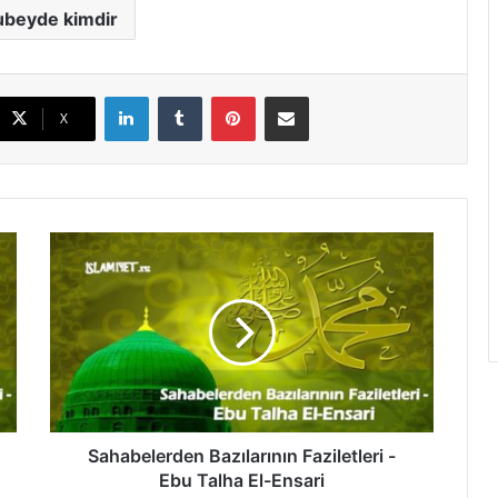
ubeyde kimdir
LinkedIn
Tumblr
Pinterest
E-Posta ile paylaş
X
S
a
h
a
b
e
l
e
r
d
Sahabelerden Bazılarının Faziletleri -
e
Ebu Talha El-Ensari