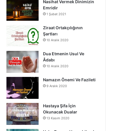
Nasihat Vermek Dinimizin
o
b
g
Emridir
1 Şubat 2021
o
e
r
k
a
Ziraat Ortakçılığının
Şartları
m
10 Aralık 2020
Dua Etmenin Usul Ve
Âdabı
10 Aralık 2020
Namazın Önemi Ve Fazileti
9 Aralık 2020
Hastaya Şifa İçin
Okunacak Dualar
13 Kasım 2020