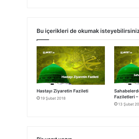
n
B
a
z
ı
Bu içerikleri de okumak isteyebilirsini
l
a
r
ı
n
ı
n
F
a
Hastayı Ziyaretin Fazileti
Sahabelerde
z
Faziletleri 
i
19 Şubat 2018
13 Şubat 2
l
e
t
l
e
r