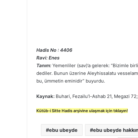
Hadis No : 4406
Ravi: Enes
Tanım:
Yemenliler (sav)’a gelerek: “Bizimle birl
dediler. Bunun üzerine Aleyhissalatu vesselam 
bu, ümmetin eminidir” buyurdu.
Kaynak:
Buhari, Fezailu’l-Ashab 21, Megazi 72;
Kütüb-i Sitte Hadis arşivine ulaşmak için tıklayın!
ebu ubeyde
ebu ubeyde hakkın