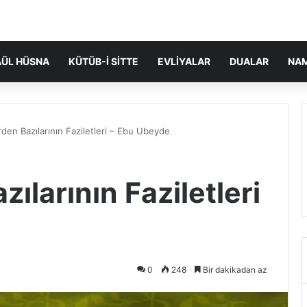
ÜL HÜSNA
KÜTÜB-I SITTE
EVLIYALAR
DUALAR
NA
den Bazılarının Faziletleri – Ebu Ubeyde
ılarının Faziletleri
0
248
Bir dakikadan az