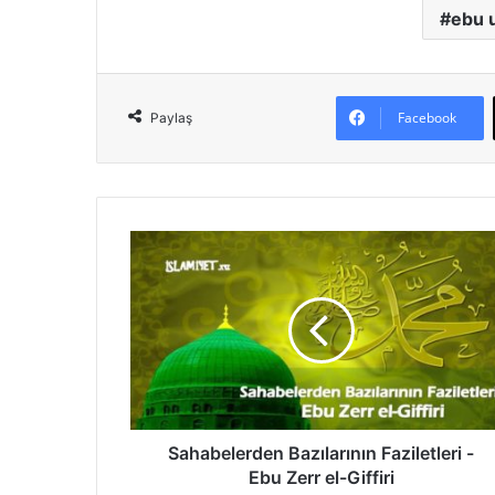
ebu 
Facebook
Paylaş
S
a
h
a
b
e
l
e
r
d
Sahabelerden Bazılarının Faziletleri -
e
Ebu Zerr el-Giffiri