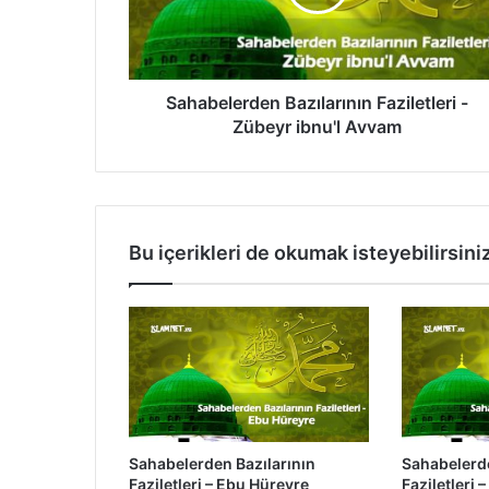
e
l
e
r
d
Sahabelerden Bazılarının Faziletleri -
e
Zübeyr ibnu'l Avvam
n
B
a
z
ı
Bu içerikleri de okumak isteyebilirsini
l
a
r
ı
n
ı
n
F
a
Sahabelerden Bazılarının
Sahabelerde
z
Faziletleri – Ebu Hüreyre
Faziletleri –