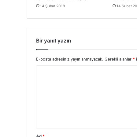
i
14 Şubat 2018
14 Şubat 2
l
e
t
l
e
r
Bir yanıt yazın
i
-
Z
E-posta adresiniz yayınlanmayacak.
Gerekli alanlar
*
i
ü
Y
b
e
o
y
r
r
i
u
b
m
n
u
*
'
l
A
Ad
*