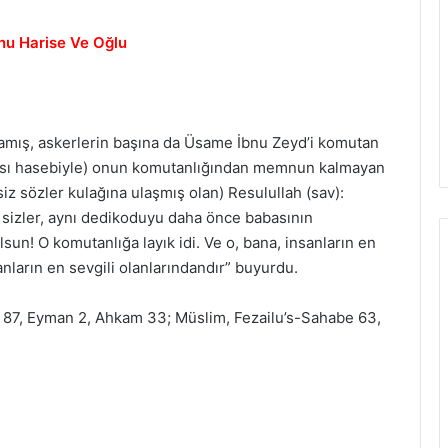
bnu Harise Ve Oğlu
rlamış, askerlerin başına da Üsame İbnu Zeyd’i komutan
lması hasebiyle) onun komutanlığından memnun kalmayan
iz sözler kulağına ulaşmış olan) Resulullah (sav):
izler, aynı dedikoduyu daha önce babasının
lsun! O komutanlığa layık idi. Ve o, bana, insanların en
nların en sevgili olanlarındandır” buyurdu.
, 87, Eyman 2, Ahkam 33; Müslim, Fezailu’s-Sahabe 63,