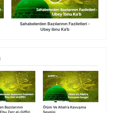
e
l
e
r
d
Sahabelerden Bazılarının Faziletleri -
e
Ubey ibnu Ka'b
n
B
a
z
ı
z
l
a
r
ı
n
ı
n
F
a
n Bazılarının
Ölüm Ve Allah’a Kavuşma
z
 Ebu Zerr el-Giffiri
Sevgisi