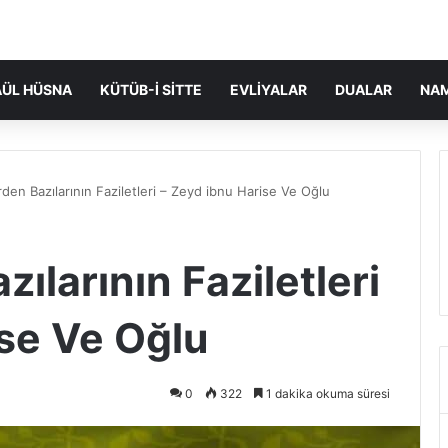
ÜL HÜSNA
KÜTÜB-I SITTE
EVLIYALAR
DUALAR
NA
den Bazılarının Faziletleri – Zeyd ibnu Harise Ve Oğlu
ılarının Faziletleri
ise Ve Oğlu
0
322
1 dakika okuma süresi