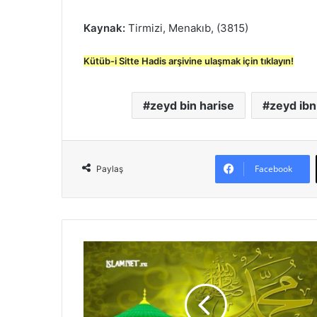
Kaynak:
Tirmizi, Menakıb, (3815)
Kütüb-i Sitte Hadis arşivine ulaşmak için tıklayın!
zeyd bin harise
zeyd ibn
Facebook
Paylaş
S
a
h
a
b