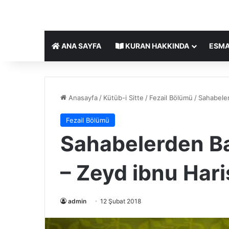
ANA SAYFA
KURAN HAKKINDA
ESMA
Anasayfa
/
Kütüb-i Sitte
/
Fezail Bölümü
/
Sahabeler
Fezail Bölümü
Sahabelerden Baz
– Zeyd ibnu Har
admin
12 Şubat 2018