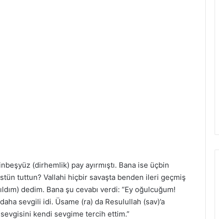
beşyüz (dirhemlik) pay ayırmıştı. Bana ise üçbin
stün tuttun? Vallahi hiçbir savaşta benden ileri geçmiş
atıldım) dedim. Bana şu cevabı verdi: “Ey oğulcuğum!
aha sevgili idi. Üsame (ra) da Resulullah (sav)’a
 sevgisini kendi sevgime tercih ettim.”