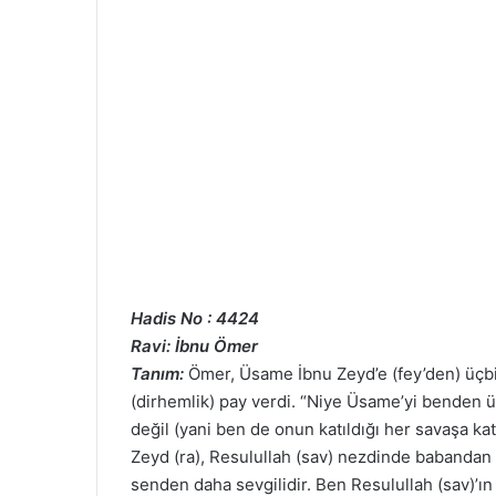
Hadis No : 4424
Ravi: İbnu Ömer
Tanım:
Ömer, Üsame İbnu Zeyd’e (fey’den) üçbin
(dirhemlik) pay verdi. “Niye Üsame’yi benden ü
değil (yani ben de onun katıldığı her savaşa k
Zeyd (ra), Resulullah (sav) nezdinde babandan d
senden daha sevgilidir. Ben Resulullah (sav)’ın