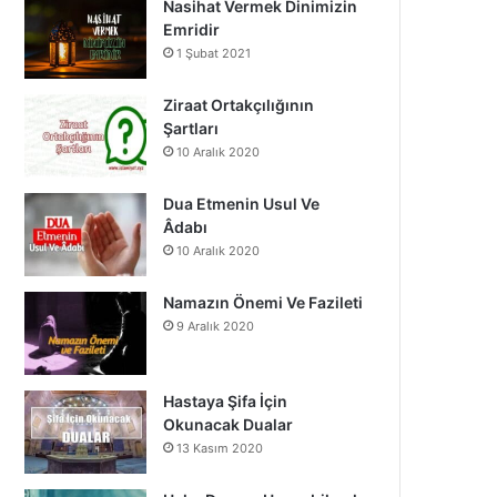
Nasihat Vermek Dinimizin
o
b
g
Emridir
1 Şubat 2021
o
e
r
k
a
Ziraat Ortakçılığının
Şartları
m
10 Aralık 2020
Dua Etmenin Usul Ve
Âdabı
10 Aralık 2020
Namazın Önemi Ve Fazileti
9 Aralık 2020
Hastaya Şifa İçin
Okunacak Dualar
13 Kasım 2020