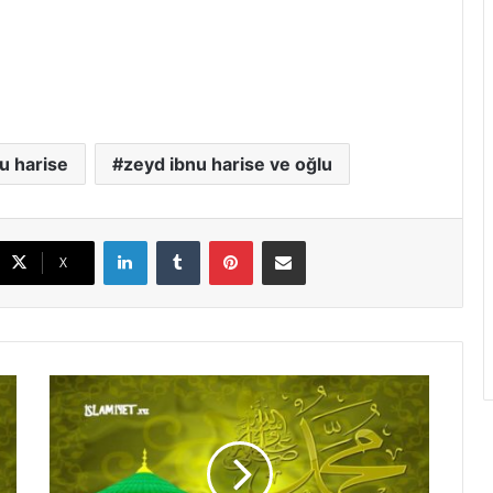
u harise
zeyd ibnu harise ve oğlu
LinkedIn
Tumblr
Pinterest
E-Posta ile paylaş
X
S
a
h
a
b