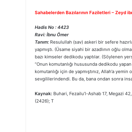
Sahabelerden Bazılarının Faziletleri – Zeyd i
Hadis No : 4423
Ravi: İbnu Ömer
Tanım:
Resulullah (sav) askeri bir sefere hazı
yapmıştı. (Üsame siyahi bir azadlının oğlu o
bazı kimseler dedikodu yaptılar. (Söylenen yers
“Onun komutanlığı hususunda dedikodu yapan s
komutanlığı için de yapmıştınız, Allah’a yemin o
sevgililerindendi. Bu da, bana ondan sonra insa
Kaynak:
Buhari, Fezailu’l-Ashab 17, Megazi 42
(2426); T