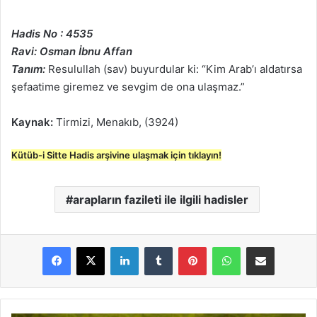
Hadis No : 4535
Ravi: Osman İbnu Affan
Tanım:
Resulullah (sav) buyurdular ki: “Kim Arab’ı aldatırsa
şefaatime giremez ve sevgim de ona ulaşmaz.”
Kaynak:
Tirmizi, Menakıb, (3924)
Kütüb-i Sitte Hadis arşivine ulaşmak için tıklayın!
arapların fazileti ile ilgili hadisler
LinkedIn
Tumblr
Pinterest
WhatsApp
E-Posta ile paylaş