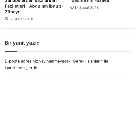
Sahabelerden Bazılarının
Medine’nin Fazileti
Faziletleri – Abdullah ibnu’z-
17 Şubat 2018
Zübeyr
17 Şubat 2018
Bir yanıt yazın
E-posta adresiniz yayınlanmayacak.
Gerekli alanlar
*
ile
işaretlenmişlerdir
Y
o
r
u
m
*