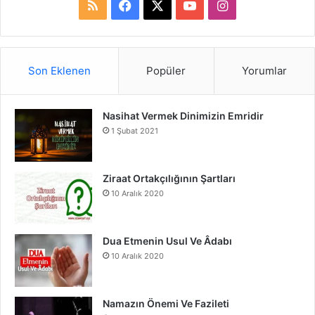
R
F
X
Y
I
S
a
o
n
S
c
u
s
Son Eklenen
Popüler
Yorumlar
e
T
t
Nasihat Vermek Dinimizin Emridir
b
u
a
1 Şubat 2021
o
b
g
o
e
r
Ziraat Ortakçılığının Şartları
10 Aralık 2020
k
a
m
Dua Etmenin Usul Ve Âdabı
10 Aralık 2020
Namazın Önemi Ve Fazileti