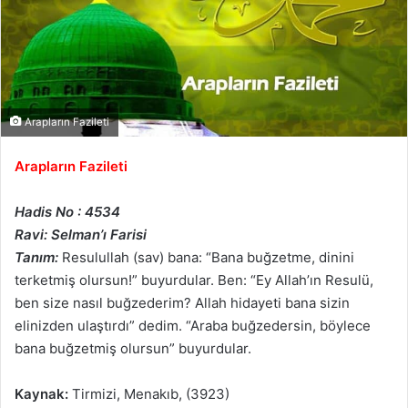
Arapların Fazileti
Arapların Fazileti
Hadis No : 4534
Ravi: Selman’ı Farisi
Tanım:
Resulullah (sav) bana: “Bana buğzetme, dinini
terketmiş olursun!” buyurdular. Ben: “Ey Allah’ın Resulü,
ben size nasıl buğzederim? Allah hidayeti bana sizin
elinizden ulaştırdı” dedim. “Araba buğzedersin, böylece
bana buğzetmiş olursun” buyurdular.
Kaynak:
Tirmizi, Menakıb, (3923)