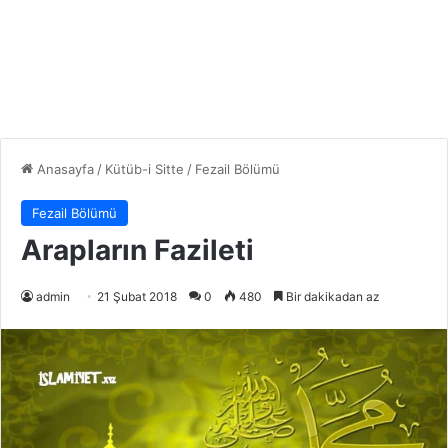
Anasayfa
/
Kütüb-i Sitte
/
Fezail Bölümü
Fezail Bölümü
Arapların Fazileti
admin
21 Şubat 2018
0
480
Bir dakikadan az