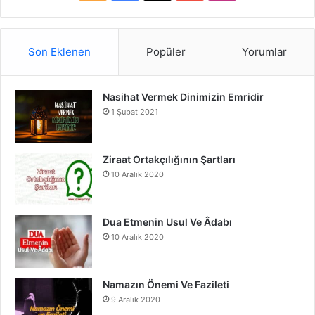
S
a
o
n
S
c
u
s
Son Eklenen
Popüler
Yorumlar
e
T
t
Nasihat Vermek Dinimizin Emridir
b
u
a
1 Şubat 2021
o
b
g
o
e
r
Ziraat Ortakçılığının Şartları
10 Aralık 2020
k
a
m
Dua Etmenin Usul Ve Âdabı
10 Aralık 2020
Namazın Önemi Ve Fazileti
9 Aralık 2020