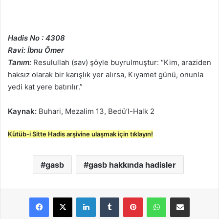
Hadis No : 4308
Ravi: İbnu Ömer
Tanım:
Resulullah (sav) şöyle buyrulmuştur: “Kim, araziden
haksız olarak bir karışlık yer alırsa, Kıyamet günü, onunla
yedi kat yere batırılır.”
Kaynak:
Buhari, Mezalim 13, Bedü’l-Halk 2
Kütüb-i Sitte Hadis arşivine ulaşmak için tıklayın!
gasb
gasb hakkında hadisler
LinkedIn
Tumblr
Pinterest
WhatsApp
E-Posta ile paylaş