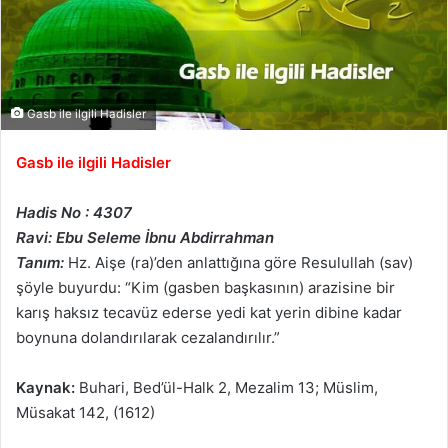
Gasb ile ilgili Hadisler
Gasb ile ilgili Hadisler
Hadis No : 4307
Ravi: Ebu Seleme İbnu Abdirrahman
Tanım:
Hz. Aişe (ra)’den anlattığına göre Resulullah (sav)
şöyle buyurdu: “Kim (gasben başkasının) arazisine bir
karış haksız tecavüz ederse yedi kat yerin dibine kadar
boynuna dolandırılarak cezalandırılır.”
Kaynak:
Buhari, Bed’ül-Halk 2, Mezalim 13; Müslim,
Müsakat 142, (1612)