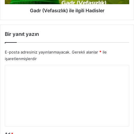
a
s
Gadr (Vefasızlık) ile ilgili Hadisler
ı
z
l
Bir yanıt yazın
ı
k
)
E-posta adresiniz yayınlanmayacak.
Gerekli alanlar
*
ile
i
işaretlenmişlerdir
l
e
Y
i
o
l
g
r
i
u
l
i
m
H
*
a
d
i