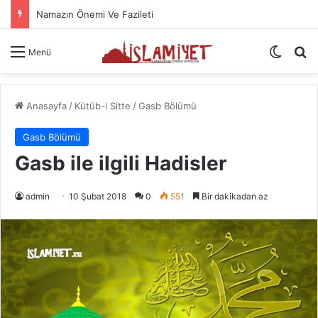
Namazın Önemi Ve Fazileti
Dış gö
A
Menü
Anasayfa
/
Kütüb-i Sitte
/
Gasb Bölümü
Gasb Bölümü
Gasb ile ilgili Hadisler
admin
10 Şubat 2018
0
551
Bir dakikadan az