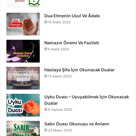
m
Dua Etmenin Usul Ve Âdabı
10 Aralık 2020
Namazın Önemi Ve Fazileti
9 Aralık 2020
Hastaya Şifa İçin Okunacak Dualar
13 Kasım 2020
Uyku Duası – Uyuyabilmek İçin Okunacak
Dualar
9 Haziran 2020
Sabır Duası Okunuşu ve Anlamı
22 Mayıs 2020