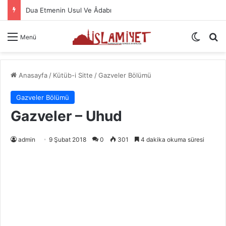
Namazın Önemi Ve Fazileti
Dış gö
A
Menü
Anasayfa
/
Kütüb-i Sitte
/
Gazveler Bölümü
Gazveler Bölümü
Gazveler – Uhud
admin
9 Şubat 2018
0
301
4 dakika okuma süresi