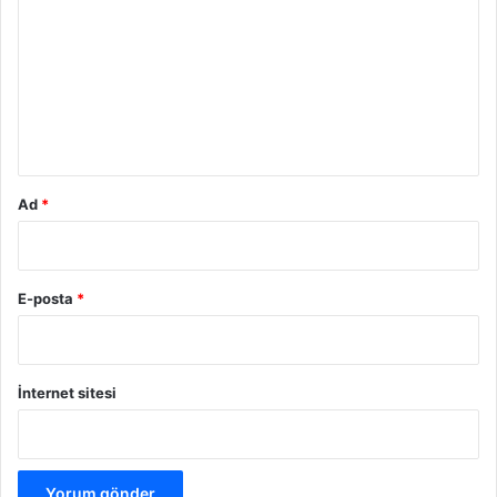
r
u
m
*
Ad
*
E-posta
*
İnternet sitesi