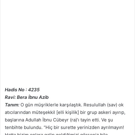
Hadis No : 4235
Ravi: Bera İbnu Azib
Tanım:
O gün müşriklerle karşılaştık. Resulullah (sav) ok
atıcılarından müteşekkil [elli kişilik] bir grup askeri ayırıp,
başlarına Adullah İbnu Cübeyr (ra)’ı tayin etti. Ve şu
tenbihte bulundu. “Hiç bir surette yerinizden ayrılmayın!
Hatta bizim onlara galip geldiğimizi görseniz bile