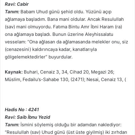
Ravi: Cabir
Tanım:
Babam Uhud günü şehid oldu. Yüzünü açıp
ağlamaya başladım. Bana mani oldular. Ancak Resulullah
(sav) mani olmuyordu. Fatıma Bintu Amr İbni Haram (ra)
ona ağlamaya başladı. Bunun üzerine Aleyhissalatu
vesselam: “Ona ağlasan da ağlamasanda melekler onu, siz
(cenazesini) kaldırıncaya kadar, kanatlarıyla
gölgelemektedirler” buyurdular.
Kaynak:
Buhari, Cenaiz 3, 34, Cihad 20, Megazi 26;
Müslim, Fedailu’s-Sahabe 130, (2471); Nesai, Cenaiz 13, (
Hadis No : 4241
Ravi: Saib İbnu Yezid
Tanım:
İsmini söylemiş olduğu bir adamdan naklediyor:
“Resulullah (sav) Uhud günü (üst üste giyilmiş) iki zırhdan