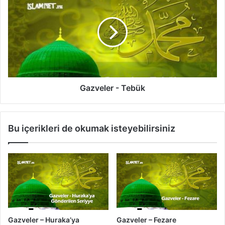
e
a
t
z
ü
v
'
e
l
l
-
e
K
r
a
-
z
T
Gazveler - Tebük
a
e
b
ü
Bu içerikleri de okumak isteyebilirsiniz
k
Gazveler – Huraka’ya
Gazveler – Fezare