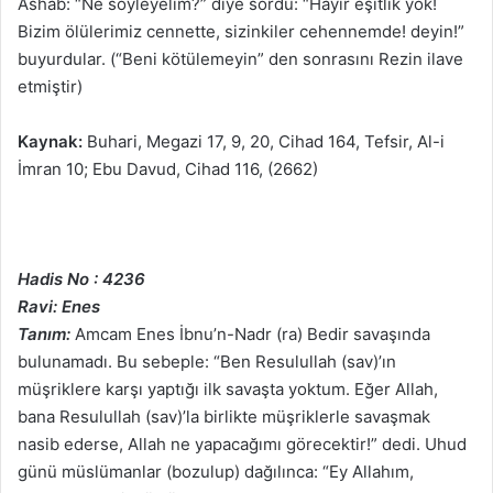
Ashab: “Ne söyleyelim?” diye sordu: “Hayır eşitlik yok!
Bizim ölülerimiz cennette, sizinkiler cehennemde! deyin!”
buyurdular. (“Beni kötülemeyin” den sonrasını Rezin ilave
etmiştir)
Kaynak:
Buhari, Megazi 17, 9, 20, Cihad 164, Tefsir, Al-i
İmran 10; Ebu Davud, Cihad 116, (2662)
Hadis No : 4236
Ravi: Enes
Tanım:
Amcam Enes İbnu’n-Nadr (ra) Bedir savaşında
bulunamadı. Bu sebeple: “Ben Resulullah (sav)’ın
müşriklere karşı yaptığı ilk savaşta yoktum. Eğer Allah,
bana Resulullah (sav)’la birlikte müşriklerle savaşmak
nasib ederse, Allah ne yapacağımı görecektir!” dedi. Uhud
günü müslümanlar (bozulup) dağılınca: “Ey Allahım,