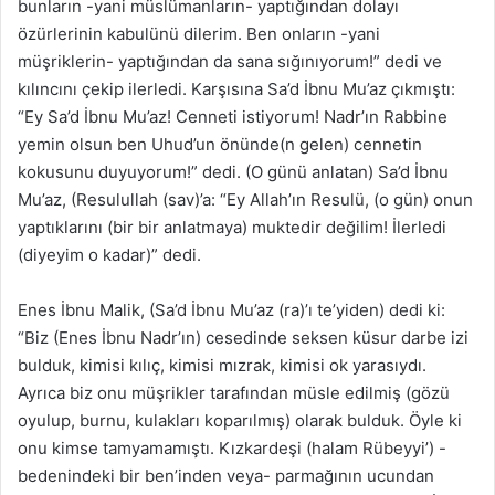
bunların -yani müslümanların- yaptığından dolayı
özürlerinin kabulünü dilerim. Ben onların -yani
müşriklerin- yaptığından da sana sığınıyorum!” dedi ve
kılıncını çekip ilerledi. Karşısına Sa’d İbnu Mu’az çıkmıştı:
“Ey Sa’d İbnu Mu’az! Cenneti istiyorum! Nadr’ın Rabbine
yemin olsun ben Uhud’un önünde(n gelen) cennetin
kokusunu duyuyorum!” dedi. (O günü anlatan) Sa’d İbnu
Mu’az, (Resulullah (sav)’a: “Ey Allah’ın Resulü, (o gün) onun
yaptıklarını (bir bir anlatmaya) muktedir değilim! İlerledi
(diyeyim o kadar)” dedi.
Enes İbnu Malik, (Sa’d İbnu Mu’az (ra)’ı te’yiden) dedi ki:
“Biz (Enes İbnu Nadr’ın) cesedinde seksen küsur darbe izi
bulduk, kimisi kılıç, kimisi mızrak, kimisi ok yarasıydı.
Ayrıca biz onu müşrikler tarafından müsle edilmiş (gözü
oyulup, burnu, kulakları koparılmış) olarak bulduk. Öyle ki
onu kimse tamyamamıştı. Kızkardeşi (halam Rübeyyi’) -
bedenindeki bir ben’inden veya- parmağının ucundan