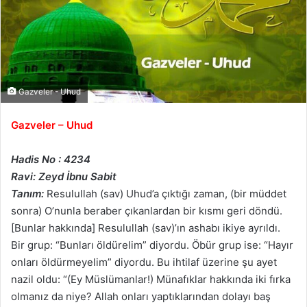
Gazveler - Uhud
Gazveler – Uhud
Hadis No : 4234
Ravi: Zeyd İbnu Sabit
Tanım:
Resulullah (sav) Uhud’a çıktığı zaman, (bir müddet
sonra) O’nunla beraber çıkanlardan bir kısmı geri döndü.
[Bunlar hakkında] Resulullah (sav)’ın ashabı ikiye ayrıldı.
Bir grup: “Bunları öldürelim” diyordu. Öbür grup ise: “Hayır
onları öldürmeyelim” diyordu. Bu ihtilaf üzerine şu ayet
nazil oldu: “(Ey Müslümanlar!) Münafıklar hakkında iki fırka
olmanız da niye? Allah onları yaptıklarından dolayı baş