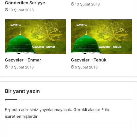
Gönderilen Seriyye
10 Şubat 2018
10 Şubat 2018
Gazveler – Enmar
Gazveler – Tebük
10 Şubat 2018
9 Şubat 2018
Bir yanıt yazın
E-posta adresiniz yayınlanmayacak.
Gerekli alanlar
*
ile
işaretlenmişlerdir
Y
o