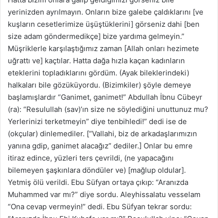
yerinizden ayrılmayın. Onların bize galebe çaldıklarını [ve
kuşların cesetlerimize üşüştüklerini] görseniz dahi [ben
size adam göndermedikçe] bize yardıma gelmeyin.”
Müşriklerle karşılaştığımız zaman [Allah onları hezimete
uğrattı ve] kaçtılar. Hatta dağa hızla kaçan kadınların
eteklerini topladıklarını gördüm. (Ayak bileklerindeki)
halkaları bile gözüküyordu. (Bizimkiler) şöyle demeye
başlamışlardır “Ganimet, ganimet!” Abdullah İbnu Cübeyr
(ra): “Resulullah (sav)’ın size ne söylediğini unuttunuz mu?
Yerlerinizi terketmeyin” diye tenbihledi!” dedi ise de
(okçular) dinlemediler. [“Vallahi, biz de arkadaşlarımızın
yanına gdip, ganimet alacağız” dediler.] Onlar bu emre
itiraz edince, yüzleri ters çevrildi, (ne yapacağını
bilemeyen şaşkınlara döndüler ve) [mağlup oldular].
Yetmiş ölü verildi. Ebu Süfyan ortaya çıkıp: “Aranızda
Muhammed var mı?” diye sordu. Aleyhissalatu vesselam
“Ona cevap vermeyin!” dedi. Ebu Süfyan tekrar sordu: