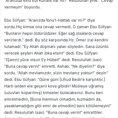
“Aranızda İbnu Ebi Kuhafe var mı?” Resulullah yine: “Cevap
vermeyin” buyurdu.
Ebu Süfyan: “Aranızda İbnu’l-Hattab var mı?” diye
sordu.Hiç kimse ona cevap vermedi, O zaman Ebu Süfyan:
“Bunların hepsi öldürüldüler. Eğer sağ olsalardı cevap
verirlerdi.” dedi. Bu söz karşısında Hz. Ömer (ra) kendini
tutamadı: “Ey Allah düşmanı yalan söyledin. Sana üzüntü
verecek şeyleri Allah ibka etsin!” dedi. Ebu Süfyan:
“(Şanın) yüce olsun Ey Hübel!” dedi. Resulullah (sav):
“Buna cevap verin!” emretti. Ashab: “Ne diyelim?” diye
sordu. “Allah mevlamızdır, sizin mevlanız yoktur!” deyin”
dedi. Ebu Süfyan: “Güne gün! [Uhud Bedir’e karşılıktır.]
Harb (elden ele geçen) kova gibidir! Müsleye uğramış
(uzuvları koparılmış) kimseler bulacaksınız. Bunu ben
emretmedim, [Buna memnun olmadım, kızmadım da,
yasaklamadığım gibi emir de etmedim] beni kötülemeyin!”
dedi. Resulullah (sav): “Buna cevap verin!” emrettiler.