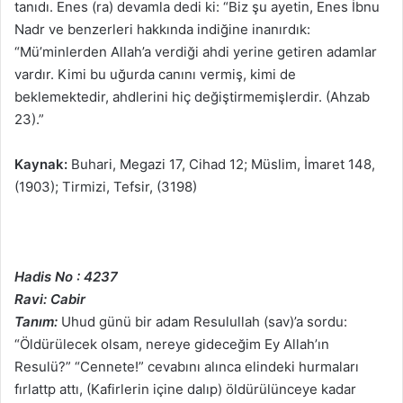
tanıdı. Enes (ra) devamla dedi ki: “Biz şu ayetin, Enes İbnu
Nadr ve benzerleri hakkında indiğine inanırdık:
“Mü’minlerden Allah’a verdiği ahdi yerine getiren adamlar
vardır. Kimi bu uğurda canını vermiş, kimi de
beklemektedir, ahdlerini hiç değiştirmemişlerdir. (Ahzab
23).”
Kaynak:
Buhari, Megazi 17, Cihad 12; Müslim, İmaret 148,
(1903); Tirmizi, Tefsir, (3198)
Hadis No : 4237
Ravi: Cabir
Tanım:
Uhud günü bir adam Resulullah (sav)’a sordu:
“Öldürülecek olsam, nereye gideceğim Ey Allah’ın
Resulü?” “Cennete!” cevabını alınca elindeki hurmaları
fırlattp attı, (Kafirlerin içine dalıp) öldürülünceye kadar