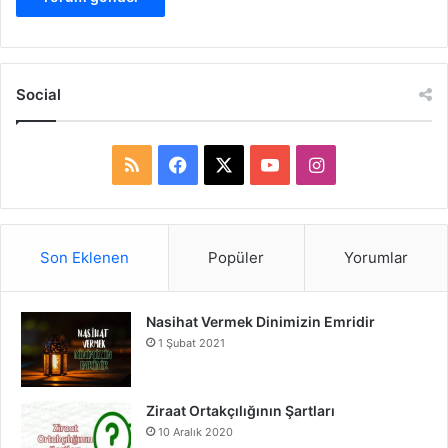
Social
R
F
X
Y
I
S
a
o
n
S
c
u
s
Son Eklenen
Popüler
Yorumlar
e
T
t
Nasihat Vermek Dinimizin Emridir
b
u
a
1 Şubat 2021
o
b
g
o
e
r
Ziraat Ortakçılığının Şartları
10 Aralık 2020
k
a