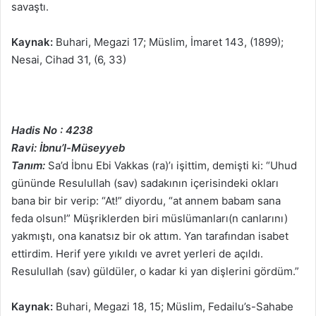
savaştı.
Kaynak:
Buhari, Megazi 17; Müslim, İmaret 143, (1899);
Nesai, Cihad 31, (6, 33)
Hadis No : 4238
Ravi: İbnu’l-Müseyyeb
Tanım:
Sa’d İbnu Ebi Vakkas (ra)’ı işittim, demişti ki: “Uhud
gününde Resulullah (sav) sadakının içerisindeki okları
bana bir bir verip: “At!” diyordu, “at annem babam sana
feda olsun!” Müşriklerden biri müslümanları(n canlarını)
yakmıştı, ona kanatsız bir ok attım. Yan tarafından isabet
ettirdim. Herif yere yıkıldı ve avret yerleri de açıldı.
Resulullah (sav) güldüler, o kadar ki yan dişlerini gördüm.”
Kaynak:
Buhari, Megazi 18, 15; Müslim, Fedailu’s-Sahabe