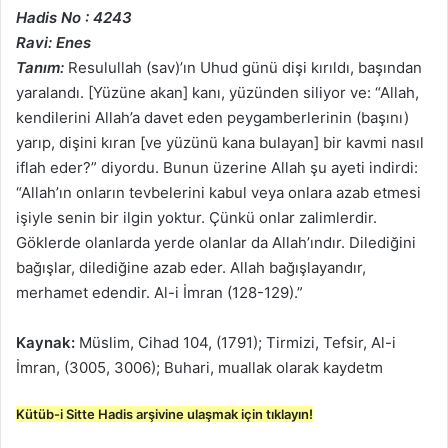
Hadis No : 4243
Ravi: Enes
Tanım:
Resulullah (sav)’ın Uhud günü dişi kırıldı, başından
yaralandı. [Yüzüne akan] kanı, yüzünden siliyor ve: “Allah,
kendilerini Allah’a davet eden peygamberlerinin (başını)
yarıp, dişini kıran [ve yüzünü kana bulayan] bir kavmi nasıl
iflah eder?” diyordu. Bunun üzerine Allah şu ayeti indirdi:
“Allah’ın onların tevbelerini kabul veya onlara azab etmesi
işiyle senin bir ilgin yoktur. Çünkü onlar zalimlerdir.
Göklerde olanlarda yerde olanlar da Allah’ındır. Dilediğini
bağışlar, dilediğine azab eder. Allah bağışlayandır,
merhamet edendir. Al-i İmran (128-129).”
Kaynak:
Müslim, Cihad 104, (1791); Tirmizi, Tefsir, Al-i
İmran, (3005, 3006); Buhari, muallak olarak kaydetm
Kütüb-i Sitte Hadis arşivine ulaşmak için tıklayın!