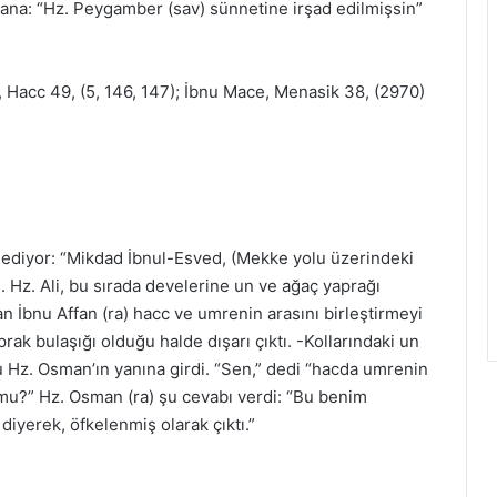
bana: “Hz. Peygamber (sav) sünnetine irşad edilmişsin”
 Hacc 49, (5, 146, 147); İbnu Mace, Menasik 38, (2970)
iyor: “Mikdad İbnul-Esved, (Mekke yolu üzerindeki
. Hz. Ali, bu sırada develerine un ve ağaç yaprağı
n İbnu Affan (ra) hacc ve umrenin arasını birleştirmeyi
aprak bulaşığı olduğu halde dışarı çıktı. -Kollarındaki un
 Hz. Osman’ın yanına girdi. “Sen,” dedi “hacda umrenin
 mu?” Hz. Osman (ra) şu cevabı verdi: “Bu benim
 diyerek, öfkelenmiş olarak çıktı.”