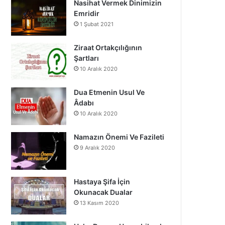
Nasihat Vermek Dinimizin
o
b
g
Emridir
1 Şubat 2021
o
e
r
k
a
Ziraat Ortakçılığının
Şartları
m
10 Aralık 2020
Dua Etmenin Usul Ve
Âdabı
10 Aralık 2020
Namazın Önemi Ve Fazileti
9 Aralık 2020
Hastaya Şifa İçin
Okunacak Dualar
13 Kasım 2020