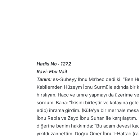
Hadis No : 1272
Ravi: Ebu Vail
Tanım:
es-Subeyy İbnu Ma’bed dedi ki: “Ben H
Kabilemden Hüzeym İbnu Sürmüle adında bir 
hırslıyım. Hacc ve umre yapmayı da üzerime veci
sordum. Bana: “İkisini birleştir ve kolayına gel
edip) ihrama girdim. (Küfe’ye bir merhale m
İbnu Rebia ve Zeyd İbnu Suhan ile karşılaştım. 
diğerine benim hakkımda: “Bu adam devesi kadar
yıkıldı zannettim. Doğru Ömer İbnu’l-Hattab (ra)