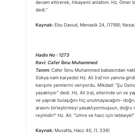
devam ettirerek, hikayemi anlattım. Hz. Ömer 
dedi.”
Kaynak:
Ebu Davud, Menasik 24, (1799); Nesai,
Hadis No : 1273
Ravi: Cafer İbnu Muhammed
Tanım:
Cafer İbnu Muhammed babasından nakled
Sükya nam karyede) Hz. Ali (ra)’nin yanına girdi
karışımı yemlerini veriyordu. Mikdad: “Şu Osma
yasaklıyor” dedi. Hz. Ali (ra), ellerinde un ve y
ve yaprak bulaşığını hiç unutmayacağım- doğru
arasını birleştirmeyi yasaklıyormuşsun, doğru
reyimdir!” Hz. Ali: “Umre ve hacc için lebbeyk!”
Kaynak:
Muvatta, Hacc 40, (1, 336)