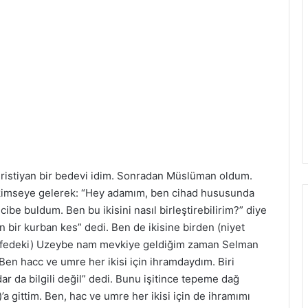
ıristiyan bir bedevi idim. Sonradan Müslüman oldum.
kimseye gelerek: “Hey adamım, ben cihad hususunda
be buldum. Ben bu ikisini nasıl birleştirebilirim?” diye
en bir kurban kes” dedi. Ben de ikisine birden (niyet
esafedeki) Uzeybe nam mevkiye geldiğim zaman Selman
Ben hacc ve umre her ikisi için ihramdaydım. Biri
 da bilgili değil” dedi. Bunu işitince tepeme dağ
’a gittim. Ben, hac ve umre her ikisi için de ihramımı