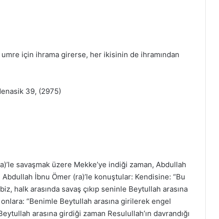
 umre için ihrama girerse, her ikisinin de ihramından
Menasik 39, (2975)
ra)’le savaşmak üzere Mekke’ye indiği zaman, Abdullah
ve Abdullah İbnu Ömer (ra)’le konuştular: Kendisine: “Bu
biz, halk arasında savaş çıkıp seninle Beytullah arasına
onlara: “Benimle Beytullah arasına girilerek engel
Beytullah arasına girdiği zaman Resulullah’ın davrandığı