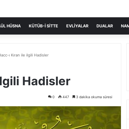
ÜL HÜSNA
KÜTÜB-I SITTE
EVLIYALAR
DUALAR
NA
acc-ı Kıran ile ilgili Hadisler
lgili Hadisler
0
447
3 dakika okuma süresi