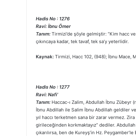
Hadis No : 1276
Ravi: İbnu Ömer
Tanım:
Tirmizi’de şöyle gelmiştir: “Kim hacc ve
çıkıncaya kadar, tek tavaf, tek sa’y yeterlidir.
Kaynak:
Tirmizi, Hacc 102, (948); İbnu Mace, 
Hadis No : 1277
Ravi: Nafi’
Tanım:
Haccac-ı Zalim, Abdullah İbnu Zübeyr (
İbnu Abdillah ile Salim İbnu Abdillah geldiler 
yıl haccı terketmen sana bir zarar vermez. Zira 
girileceğinden korkmaktayız” dediler. Abdullah 
çıkarılırsa, ben de Kureyş’in Hz. Peygamber’le 