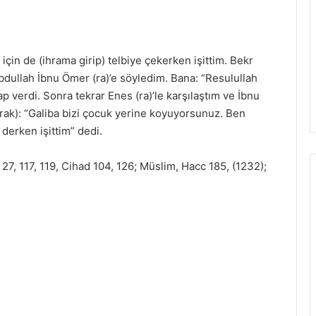
 için de (ihrama girip) telbiye çekerken işittim. Bekr
dullah İbnu Ömer (ra)’e söyledim. Bana: “Resulullah
ap verdi. Sonra tekrar Enes (ra)’le karşılaştım ve İbnu
rak): “Galiba bizi çocuk yerine koyuyorsunuz. Ben
 derken işittim” dedi.
 27, 117, 119, Cihad 104, 126; Müslim, Hacc 185, (1232);