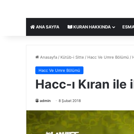
ANA SAYFA
KURAN HAKKINDA
ESMA
Anasayfa
/
Kütüb-i Sitte
/
Hacc Ve Umre Bölümü
/
H
Hacc Ve Umre Bölümü
Hacc-ı Kıran ile i
admin
8 Şubat 2018