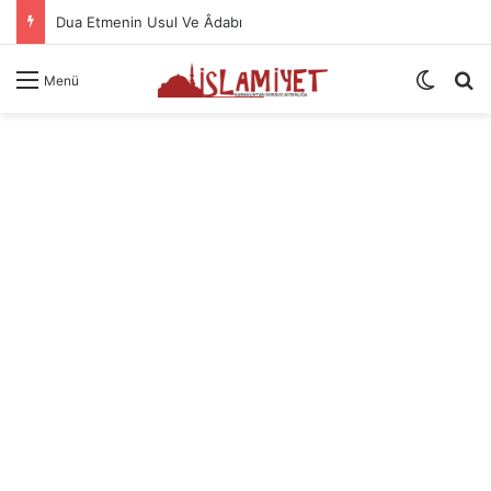
Dua Etmenin Usul Ve Âdabı
Dış gö
A
Menü