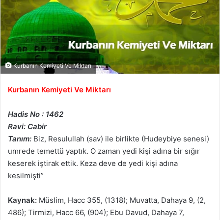
Kurbanın Kemiyeti Ve Miktarı
Kurbanın Kemiyeti Ve Miktarı
Hadis No : 1462
Ravi: Cabir
Tanım:
Biz, Resulullah (sav) ile birlikte (Hudeybiye senesi)
umrede temettü yaptık. O zaman yedi kişi adına bir sığır
keserek iştirak ettik. Keza deve de yedi kişi adına
kesilmişti”
Kaynak:
Müslim, Hacc 355, (1318); Muvatta, Dahaya 9, (2,
486); Tirmizi, Hacc 66, (904); Ebu Davud, Dahaya 7,