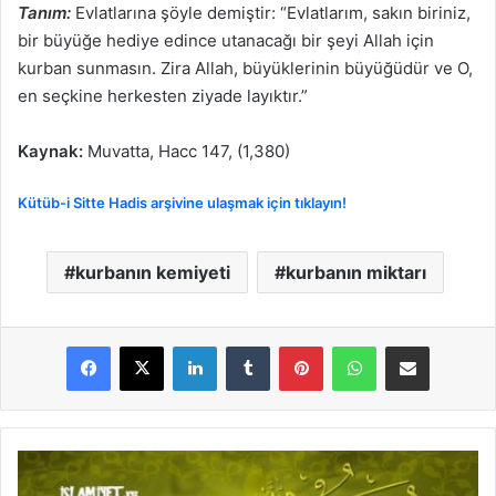
Tanım:
Evlatlarına şöyle demiştir: “Evlatlarım, sakın biriniz,
bir büyüğe hediye edince utanacağı bir şeyi Allah için
kurban sunmasın. Zira Allah, büyüklerinin büyüğüdür ve O,
en seçkine herkesten ziyade layıktır.”
Kaynak:
Muvatta, Hacc 147, (1,380)
Kütüb-i Sitte Hadis arşivine ulaşmak için tıklayın!
kurbanın kemiyeti
kurbanın miktarı
LinkedIn
Tumblr
Pinterest
WhatsApp
E-Posta ile paylaş
K
u