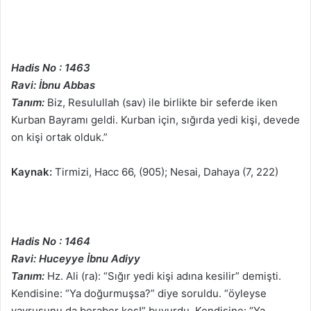
Hadis No : 1463
Ravi: İbnu Abbas
Tanım:
Biz, Resulullah (sav) ile birlikte bir seferde iken
Kurban Bayramı geldi. Kurban için, sığırda yedi kişi, devede
on kişi ortak olduk.”
Kaynak:
Tirmizi, Hacc 66, (905); Nesai, Dahaya (7, 222)
Hadis No : 1464
Ravi: Huceyye İbnu Adiyy
Tanım:
Hz. Ali (ra): “Sığır yedi kişi adına kesilir” demişti.
Kendisine: “Ya doğurmuşsa?” diye soruldu. “öyleyse
yavrusunu da beraber kes!” buyurdu. Kendisine: “Ya