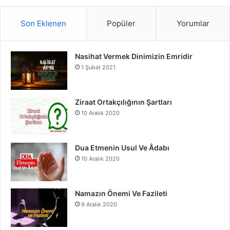
S
c
u
s
Son Eklenen
Popüler
Yorumlar
e
T
t
Nasihat Vermek Dinimizin Emridir
b
u
a
1 Şubat 2021
o
b
g
o
e
r
Ziraat Ortakçılığının Şartları
10 Aralık 2020
k
a
m
Dua Etmenin Usul Ve Âdabı
10 Aralık 2020
Namazın Önemi Ve Fazileti
9 Aralık 2020