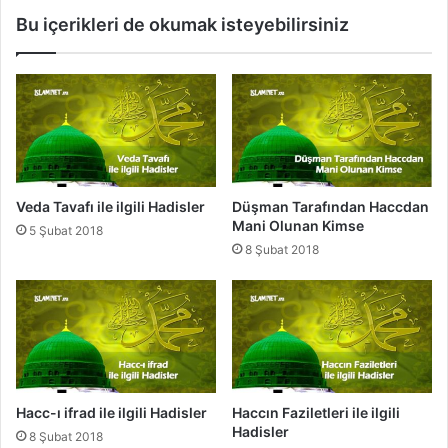
e
ş
Bu içerikleri de okumak isteyebilirsiniz
p
a
l
r
e
e
r
t
i
l
e
n
m
e
Veda Tavafı ile ilgili Hadisler
Düşman Tarafından Haccdan
s
Mani Olunan Kimse
5 Şubat 2018
i
8 Şubat 2018
Hacc-ı ifrad ile ilgili Hadisler
Haccın Faziletleri ile ilgili
Hadisler
8 Şubat 2018