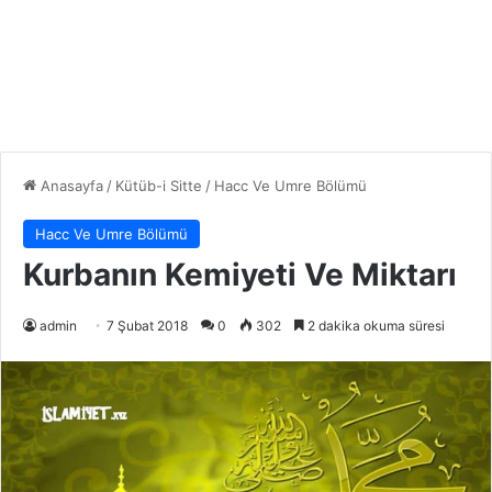
Anasayfa
/
Kütüb-i Sitte
/
Hacc Ve Umre Bölümü
Hacc Ve Umre Bölümü
Kurbanın Kemiyeti Ve Miktarı
admin
7 Şubat 2018
0
302
2 dakika okuma süresi