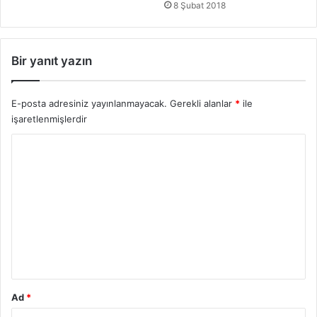
8 Şubat 2018
Bir yanıt yazın
E-posta adresiniz yayınlanmayacak.
Gerekli alanlar
*
ile
işaretlenmişlerdir
Y
o
r
u
m
*
Ad
*