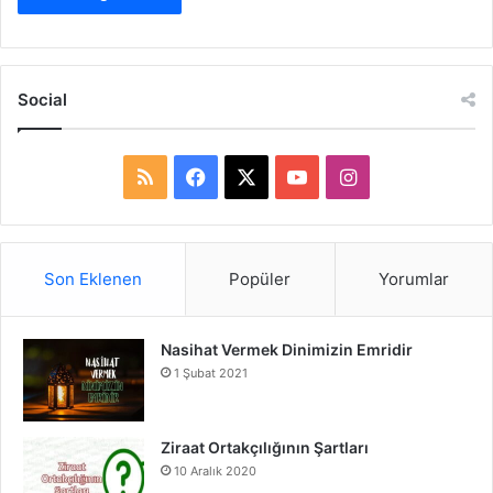
Social
R
F
X
Y
I
S
a
o
n
S
c
u
s
Son Eklenen
Popüler
Yorumlar
e
T
t
Nasihat Vermek Dinimizin Emridir
b
u
a
1 Şubat 2021
o
b
g
o
e
r
Ziraat Ortakçılığının Şartları
10 Aralık 2020
k
a