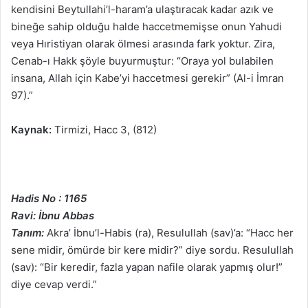
kendisini Beytullahi’l-haram’a ulaştıracak kadar azık ve
bineğe sahip olduğu halde haccetmemişse onun Yahudi
veya Hıristiyan olarak ölmesi arasında fark yoktur. Zira,
Cenab-ı Hakk şöyle buyurmuştur: “Oraya yol bulabilen
insana, Allah için Kabe’yi haccetmesi gerekir” (Al-i İmran
97).”
Kaynak:
Tirmizi, Hacc 3, (812)
Hadis No : 1165
Ravi: İbnu Abbas
Tanım:
Akra’ İbnu’l-Habis (ra), Resulullah (sav)’a: “Hacc her
sene midir, ömürde bir kere midir?” diye sordu. Resulullah
(sav): “Bir keredir, fazla yapan nafile olarak yapmış olur!”
diye cevap verdi.”