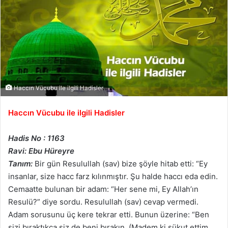
Haccın Vücubu ile ilgili Hadisler
Haccın Vücubu ile ilgili Hadisler
Hadis No : 1163
Ravi: Ebu Hüreyre
Tanım:
Bir gün Resulullah (sav) bize şöyle hitab etti: “Ey
insanlar, size hacc farz kılınmıştır. Şu halde haccı eda edin.
Cemaatte bulunan bir adam: “Her sene mi, Ey Allah’ın
Resulü?” diye sordu. Resulullah (sav) cevap vermedi.
Adam sorusunu üç kere tekrar etti. Bunun üzerine: “Ben
sizi bıraktıkça siz de beni bırakın, (Madem ki sükut ettim,