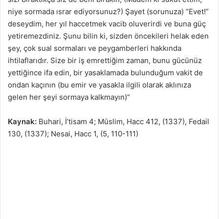
niye sormada ısrar ediyorsunuz?) Şayet (sorunuza) “Evet!”
deseydim, her yıl haccetmek vacib oluverirdi ve buna güç
yetiremezdiniz. Şunu bilin ki, sizden öncekileri helak eden
şey, çok sual sormaları ve peygamberleri hakkında
ihtilaflarıdır. Size bir iş emrettiğim zaman, bunu gücünüz
yettiğince ifa edin, bir yasaklamada bulunduğum vakit de
ondan kaçının (bu emir ve yasakla ilgili olarak aklınıza
gelen her şeyi sormaya kalkmayın)”
Kaynak:
Buhari, İ’tisam 4; Müslim, Hacc 412, (1337), Fedail
130, (1337); Nesai, Hacc 1, (5, 110-111)