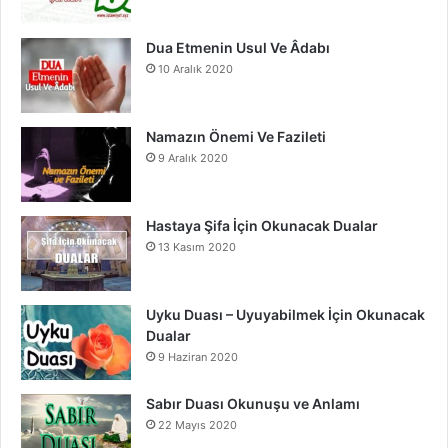
m
Dua Etmenin Usul Ve Âdabı
10 Aralık 2020
Namazın Önemi Ve Fazileti
9 Aralık 2020
Hastaya Şifa İçin Okunacak Dualar
13 Kasım 2020
Uyku Duası – Uyuyabilmek İçin Okunacak
Dualar
9 Haziran 2020
Sabır Duası Okunuşu ve Anlamı
22 Mayıs 2020