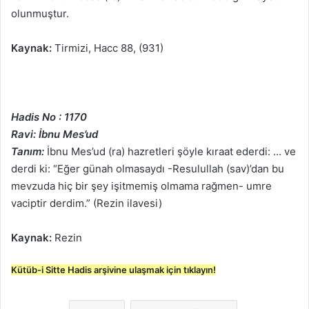
olunmuştur.
Kaynak:
Tirmizi, Hacc 88, (931)
Hadis No : 1170
Ravi: İbnu Mes’ud
Tanım:
İbnu Mes’ud (ra) hazretleri şöyle kıraat ederdi: … ve
derdi ki: “Eğer günah olmasaydı -Resulullah (sav)’dan bu
mevzuda hiç bir şey işitmemiş olmama rağmen- umre
vaciptir derdim.” (Rezin ilavesi)
Kaynak:
Rezin
Kütüb-i Sitte Hadis arşivine ulaşmak için tıklayın!