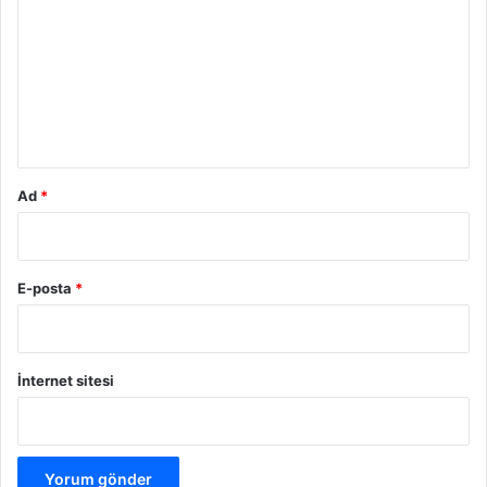
r
u
m
*
Ad
*
E-posta
*
İnternet sitesi