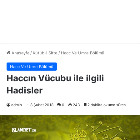
Anasayfa
/
Kütüb-i Sitte
/
Hacc Ve Umre Bölümü
Hacc Ve Umre Bölümü
Haccın Vücubu ile ilgili
Hadisler
admin
8 Şubat 2018
0
243
2 dakika okuma süresi