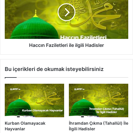
l
c
e
c
i
ı
l
n
g
F
i
a
l
z
i
i
Haccın Faziletleri ile ilgili Hadisler
H
l
a
e
d
t
Bu içerikleri de okumak isteyebilirsiniz
i
l
s
e
l
r
e
i
r
i
l
e
i
l
Kurban Olamayacak
İhramdan Çıkma (Tahallül) İle
g
Hayvanlar
İlgili Hadisler
i