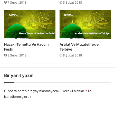
7 Şubat 2018
5 Şubat 2018
l
i
H
a
d
i
s
l
Hacc-ı Temettü Ve Haccın
Arafat Ve Müzdelife’de
e
Feshi
Telbiye
r
8 Şubat 2018
8 Şubat 2018
Bir yanıt yazın
E-posta adresiniz yayınlanmayacak.
Gerekli alanlar
*
ile
işaretlenmişlerdir
Y
o