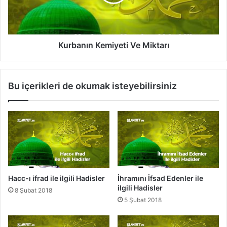
a
n
k
ı
l
n
a
K
m
e
Kurbanın Kemiyeti Ve Miktarı
a
m
V
i
e
y
Bu içerikleri de okumak isteyebilirsiniz
O
e
r
t
a
i
d
V
a
e
n
M
Ç
i
ı
k
k
t
Hacc-ı ifrad ile ilgili Hadisler
İhramını İfsad Edenler ile
ı
a
ilgili Hadisler
8 Şubat 2018
ş
r
5 Şubat 2018
A
ı
d
a