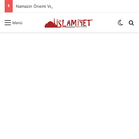
Namazın Önemi Ve Fazileti
Dış gö
A
Menü