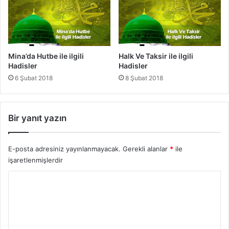
b
ı
Mina’da Hutbe ile ilgili
Halk Ve Taksir ile ilgili
Hadisler
Hadisler
6 Şubat 2018
8 Şubat 2018
Bir yanıt yazın
E-posta adresiniz yayınlanmayacak.
Gerekli alanlar
*
ile
işaretlenmişlerdir
Y
o
r
u