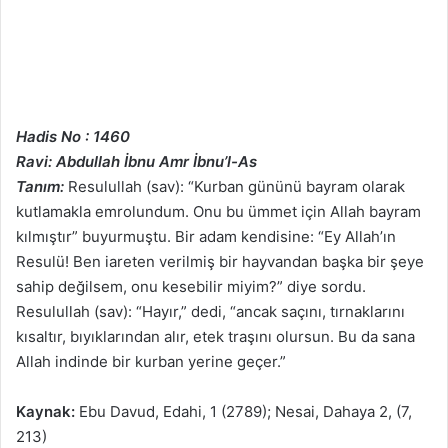
Hadis No : 1460
Ravi: Abdullah İbnu Amr İbnu’l-As
Tanım:
Resulullah (sav): “Kurban gününü bayram olarak
kutlamakla emrolundum. Onu bu ümmet için Allah bayram
kılmıştır” buyurmuştu. Bir adam kendisine: “Ey Allah’ın
Resulü! Ben iareten verilmiş bir hayvandan başka bir şeye
sahip değilsem, onu kesebilir miyim?” diye sordu.
Resulullah (sav): “Hayır,” dedi, “ancak saçını, tırnaklarını
kısaltır, bıyıklarından alır, etek traşını olursun. Bu da sana
Allah indinde bir kurban yerine geçer.”
Kaynak:
Ebu Davud, Edahi, 1 (2789); Nesai, Dahaya 2, (7,
213)