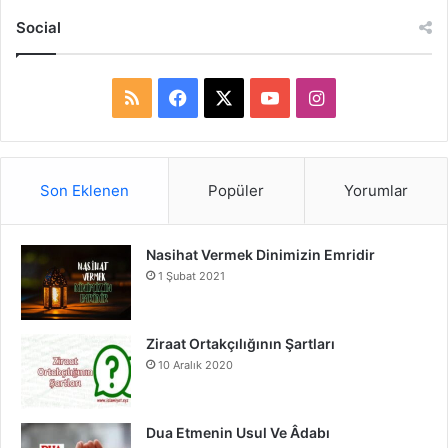
Social
R
F
X
Y
I
S
a
o
n
S
c
u
s
Son Eklenen
Popüler
Yorumlar
e
T
t
Nasihat Vermek Dinimizin Emridir
b
u
a
1 Şubat 2021
o
b
g
o
e
r
Ziraat Ortakçılığının Şartları
10 Aralık 2020
k
a
m
Dua Etmenin Usul Ve Âdabı