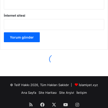
© Telif Hakkı 2026, Tüm Hakları Saklıdır |
İslamiyet.xyz
Ana Sayfa
Site Haritası
Site Arşivi
İletişim
RSS
Facebook
X
YouTube
Instagram