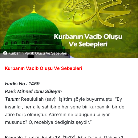
Kurbanın Vacib Oluşu Ve Sebepleri
Kurbanın Vacib Oluşu Ve Sebepleri
Hadis No : 1459
Ravi: Mihnef İbnu Süleym
Tanım:
Resulullah (sav)’ı işittim şöyle buyurmuştu: “Ey
insanlar, her aile sahibine her sene bir kurbanlık, bir de
atire borç olmuştur. Atire’nin ne olduğunu biliyor
musunuz? O, recebiye dediğiniz şeydir.”
Kaynak:
Tirmizi, Edahi 18, (1518); Ebu Davud, Dahaya 1,