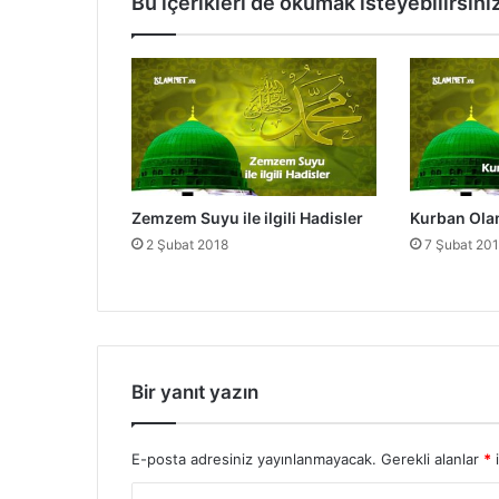
Bu içerikleri de okumak isteyebilirsini
i
l
e
i
l
g
i
l
i
Zemzem Suyu ile ilgili Hadisler
Kurban Ola
H
2 Şubat 2018
7 Şubat 20
a
d
i
s
l
e
r
Bir yanıt yazın
E-posta adresiniz yayınlanmayacak.
Gerekli alanlar
*
i