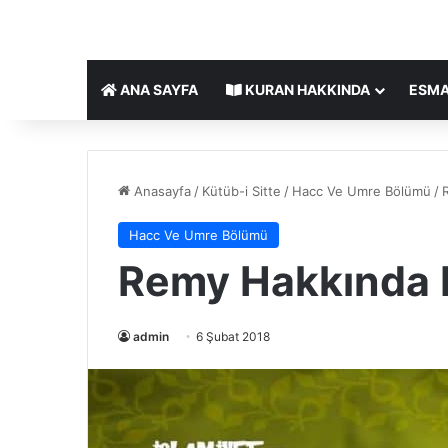
ANA SAYFA
KURAN HAKKINDA
ESMA
Anasayfa
/
Kütüb-i Sitte
/
Hacc Ve Umre Bölümü
/
Hacc Ve Umre Bölümü
Remy Hakkında M
admin
6 Şubat 2018