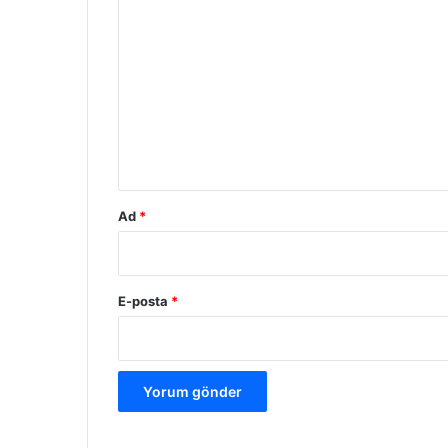
Y
o
r
u
m
*
Ad
*
E-posta
*