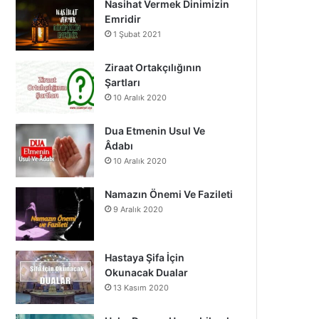
Nasihat Vermek Dinimizin
o
b
g
Emridir
1 Şubat 2021
o
e
r
k
a
Ziraat Ortakçılığının
Şartları
m
10 Aralık 2020
Dua Etmenin Usul Ve
Âdabı
10 Aralık 2020
Namazın Önemi Ve Fazileti
9 Aralık 2020
Hastaya Şifa İçin
Okunacak Dualar
13 Kasım 2020