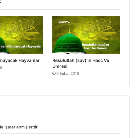
z
i
l
g
i
l
i
H
a
d
mayacak Hayvanlar
Resulullah (sav)’ın Hacc Ve
i
Umresi
18
s
6 Şubat 2018
l
e
r
le işaretlenmişlerdir