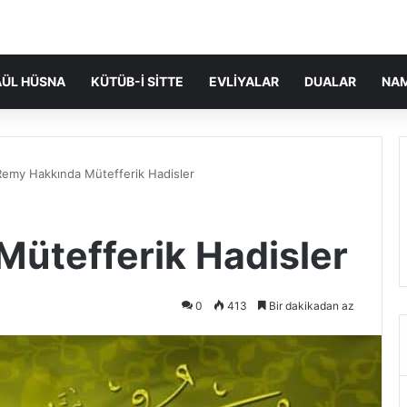
ÜL HÜSNA
KÜTÜB-I SITTE
EVLIYALAR
DUALAR
NA
Remy Hakkında Mütefferik Hadisler
ütefferik Hadisler
0
413
Bir dakikadan az