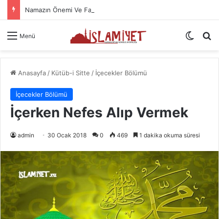
Namazın Önemi Ve Fazileti
Dış gö
A
Menü
Anasayfa
/
Kütüb-i Sitte
/
İçecekler Bölümü
İçecekler Bölümü
İçerken Nefes Alıp Vermek
admin
30 Ocak 2018
0
469
1 dakika okuma süresi