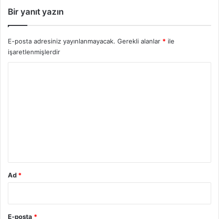
Bir yanıt yazın
E-posta adresiniz yayınlanmayacak.
Gerekli alanlar
*
ile
işaretlenmişlerdir
Y
o
r
u
m
*
Ad
*
E-posta
*