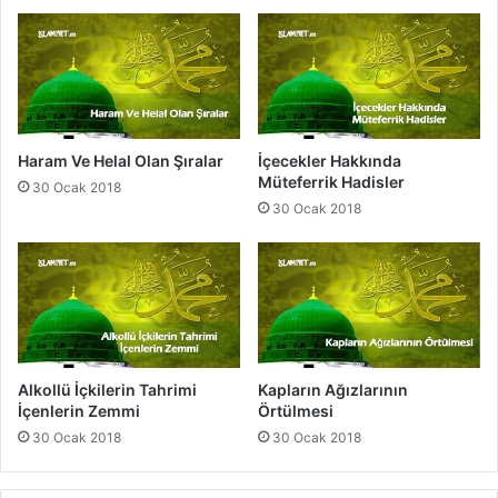
s
k
i
S
ı
r
a
s
ı
Haram Ve Helal Olan Şıralar
İçecekler Hakkında
Müteferrik Hadisler
30 Ocak 2018
30 Ocak 2018
Alkollü İçkilerin Tahrimi
Kapların Ağızlarının
İçenlerin Zemmi
Örtülmesi
30 Ocak 2018
30 Ocak 2018