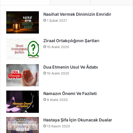
e
T
t
Nasihat Vermek Dinimizin Emridir
b
u
a
1 Şubat 2021
o
b
g
o
e
r
Ziraat Ortakçılığının Şartları
10 Aralık 2020
k
a
m
Dua Etmenin Usul Ve Âdabı
10 Aralık 2020
Namazın Önemi Ve Fazileti
9 Aralık 2020
Hastaya Şifa İçin Okunacak Dualar
13 Kasım 2020