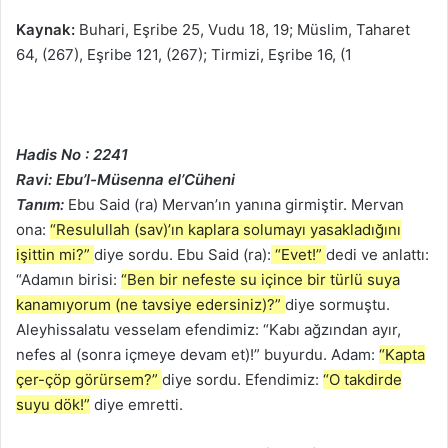
Kaynak:
Buhari, Eşribe 25, Vudu 18, 19; Müslim, Taharet
64, (267), Eşribe 121, (267); Tirmizi, Eşribe 16, (1
Hadis No : 2241
Ravi: Ebu’l-Müsenna el’Cüheni
Tanım:
Ebu Said (ra) Mervan’ın yanına girmiştir. Mervan
ona:
“Resulullah (sav)’ın kaplara solumayı yasakladığını
işittin mi?”
diye sordu. Ebu Said (ra):
“Evet!”
dedi ve anlattı:
“Adamın birisi:
“Ben bir nefeste su içince bir türlü suya
kanamıyorum (ne tavsiye edersiniz)?”
diye sormuştu.
Aleyhissalatu vesselam efendimiz: “Kabı ağzından ayır,
nefes al (sonra içmeye devam et)!” buyurdu. Adam:
“Kapta
çer-çöp görürsem?”
diye sordu. Efendimiz:
“O takdirde
suyu dök!”
diye emretti.