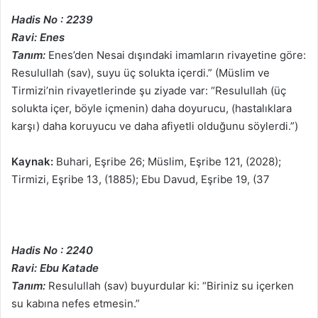
Hadis No : 2239
Ravi: Enes
Tanım:
Enes’den Nesai dışındaki imamların rivayetine göre:
Resulullah (sav), suyu üç solukta içerdi.” (Müslim ve
Tirmizi’nin rivayetlerinde şu ziyade var: “Resulullah (üç
solukta içer, böyle içmenin) daha doyurucu, (hastalıklara
karşı) daha koruyucu ve daha afiyetli olduğunu söylerdi.”)
Kaynak:
Buhari, Eşribe 26; Müslim, Eşribe 121, (2028);
Tirmizi, Eşribe 13, (1885); Ebu Davud, Eşribe 19, (37
Hadis No : 2240
Ravi: Ebu Katade
Tanım:
Resulullah (sav) buyurdular ki: “Biriniz su içerken
su kabına nefes etmesin.”