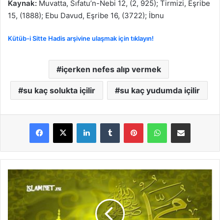
Kaynak:
Muvatta, Sıfatu’n-Nebi 12, (2, 925); Tirmizi, Eşribe
15, (1888); Ebu Davud, Eşribe 16, (3722); İbnu
Kütüb-i Sitte Hadis arşivine ulaşmak için tıklayın!
içerken nefes alıp vermek
su kaç solukta içilir
su kaç yudumda içilir
LinkedIn
Tumblr
Pinterest
WhatsApp
E-Posta ile paylaş
K
a
p
l
a