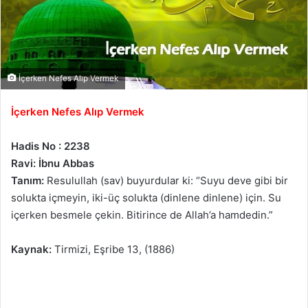
İçerken Nefes Alıp Vermek
İçerken Nefes Alıp Vermek
Hadis No : 2238
Ravi: İbnu Abbas
Tanım:
Resulullah (sav) buyurdular ki: “Suyu deve gibi bir
solukta içmeyin, iki-üç solukta (dinlene dinlene) için. Su
içerken besmele çekin. Bitirince de Allah’a hamdedin.”
Kaynak:
Tirmizi, Eşribe 13, (1886)