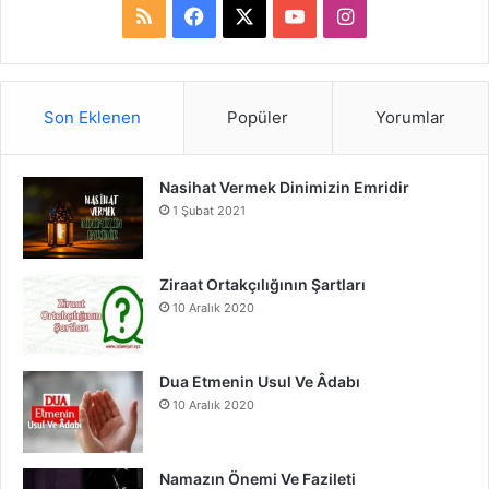
R
F
X
Y
I
S
a
o
n
S
c
u
s
Son Eklenen
Popüler
Yorumlar
e
T
t
Nasihat Vermek Dinimizin Emridir
b
u
a
1 Şubat 2021
o
b
g
o
e
r
Ziraat Ortakçılığının Şartları
10 Aralık 2020
k
a
m
Dua Etmenin Usul Ve Âdabı
10 Aralık 2020
Namazın Önemi Ve Fazileti