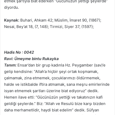
etmek şartıyla biat ederken “Gücünüzün yettiği şeylerde”
diyordu.
Kaynak:
Buhari, Ahkam 42; Müslim, İmaret 90, (1867);
Nesai, Bey’at 18, (7, 148); Tirmizi, Siyer 37, (1597);
Hadis No : 0042
Ravi: Ümeyme bintu Rukayka
Tanım:
Ensar’dan bir grup kadınla Hz. Peygamber (sav)’e
gelip kendisine: “Allah’a hiçbir şeyi ortak koşmamak,
çalmamak, zina etmemek, çocuklarımızı öldürmemek,
halde ve istikbalde iftira atmamak, sana meşru emirlerinde
isyan etmemek şartları üzerine biat ediyoruz” dedik.
Hemen ilave etti: “Gücünüzün yettiği ve takatınızın kafi
geldiği şeylerde.” Biz: “Allah ve Resulü bize karşı bizden
daha merhametlidir, haydi biat edelim” dedik. Süfyan