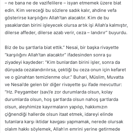
– ne bana ne de vazifelilere – isyan etmemek üzere biat
edin. Kim vereceği bu sözlere sadık kalır, ahdine vefa
gösterirse karşılığını Allah’tan alacaktır. Kim de bu
yasaklardan birini işleyecek olursa artık işi Allah’a kalmıştır,
dilerse affeder, dilerse azab verir, ceza – landırır” buyurdu.
Biz de bu şartlarla biat ettik.” Nesai, bir başka rivayette
“karşılığını Allah’tan alacaktır” ifadesinden sonra şu
ziyadeyi kaydeder: “Kim bunlardan birini işler, sonra da
dünyada cezalandırılırsa, çektiği bu ceza onun için kefaret
ve o günahtan temizlenme olur.” Buhari, Müslim, Muvatta
ve Nesai’de gelen bir diğer rivayette şu ifade mevcuttur:
“Hz. Peygamber (sav)’e zor durumlarda olsun, kolay
durumlarda olsun, hoş şartlarda olsun nahoş şartlarda
olsun, aleyhimize kayırmaların yapılıp, hakkımızın
çiğnendiği hallerde olsun itaat etmek, idareyi elinde
tutanlara karşı iktidar kavgası yapmamak, nerede olursak
olalım hakkı söylemek, Allah’ın emrini yerine getirmede