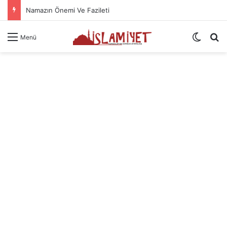
Namazın Önemi Ve Fazileti
Dış gö
A
Menü