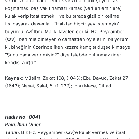
verdi: “Allah’a ibadet etmek ve O’na hiçbir şeyi ortak
koşmamak, beş vakit namazı kılmak (verilen emirlere)
kulak verip itaat etmek – ve bu sırada gizli bir kelime
fısıldayarak devamla – “Halktan hiçbir şey istemeyin”
buyurdu. Avf İbnu Malik ilaveten der ki, Hz. Peygamber
(sav)’i benimle dinleyen o cemaatten öylelerini biliyorum
ki, bineğinin üzerinde iken kazara kamçısı düşse kimseye
“Şunu bana verir misin?” diye talebde bulunmaz (iner
kendisi alır)dı”
Kaynak:
Müslim, Zekat 108, (1043); Ebu Davud, Zekat 27,
(1642); Nesai, Salat, 5, (1, 229); İbnu Mace, Cihad
Hadis No : 0041
Ravi: İbnu Ömer
Tanım:
Biz Hz. Peygamber (sav)’e kulak vermek ve itaat