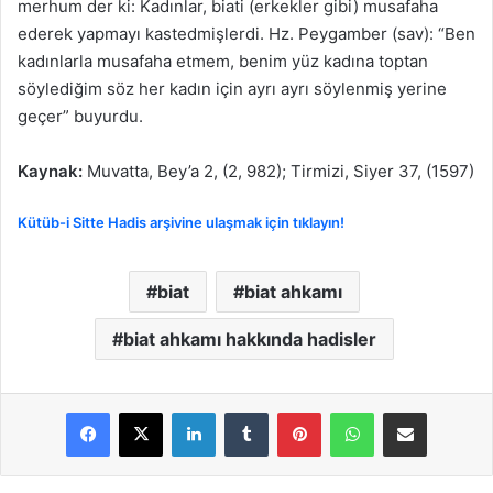
merhum der ki: Kadınlar, biati (erkekler gibi) musafaha
ederek yapmayı kastedmişlerdi. Hz. Peygamber (sav): “Ben
kadınlarla musafaha etmem, benim yüz kadına toptan
söylediğim söz her kadın için ayrı ayrı söylenmiş yerine
geçer” buyurdu.
Kaynak:
Muvatta, Bey’a 2, (2, 982); Tirmizi, Siyer 37, (1597)
Kütüb-i Sitte Hadis arşivine ulaşmak için tıklayın!
biat
biat ahkamı
biat ahkamı hakkında hadisler
LinkedIn
Tumblr
Pinterest
WhatsApp
E-Posta ile paylaş