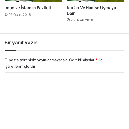
İman ve İslam’ın Fazileti
Kur’an Ve Hadise Uymaya
Dair
26 Ocak 2018
25 Ocak 2018
Bir yanıt yazın
E-posta adresiniz yayınlanmayacak.
Gerekli alanlar
*
ile
işaretlenmişlerdir
Y
o
r
u
m
*