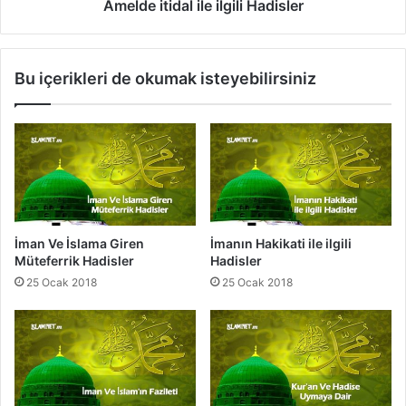
y
d
Amelde itidal ile ilgili Hadisler
-
a
i
l
A
i
Bu içerikleri de okumak isteyebilirsiniz
n
l
i
e
'
i
l
l
-
g
M
i
ü
l
n
i
k
H
İman Ve İslama Giren
İmanın Hakikati ile ilgili
e
a
Müteferrik Hadisler
Hadisler
r
d
25 Ocak 2018
25 Ocak 2018
B
i
ö
s
l
l
ü
e
m
r
ü