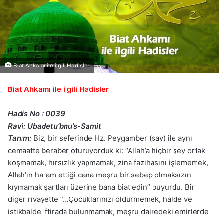
Biat Ahkamı ile ilgili Hadisler
Biat Ahkamı ile ilgili Hadisler
Hadis No : 0039
Ravi: Ubadetu’bnu’s-Samit
Tanım:
Biz, bir seferinde Hz. Peygamber (sav) ile aynı
cemaatte beraber oturuyorduk ki: “Allah’a hiçbir şey ortak
koşmamak, hırsızlık yapmamak, zina fazihasını işlememek,
Allah’ın haram ettiği cana meşru bir sebep olmaksızın
kıymamak şartları üzerine bana biat edin” buyurdu. Bir
diğer rivayette “…Çocuklarınızı öldürmemek, halde ve
istikbalde iftirada bulunmamak, meşru dairedeki emirlerde