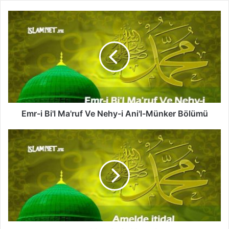
E
m
r
-
i
B
i
'
l
M
Emr-i Bi'l Ma'ruf Ve Nehy-i Ani'l-Münker Bölümü
a
'
A
r
m
u
e
f
l
V
d
e
e
N
i
e
t
h
i