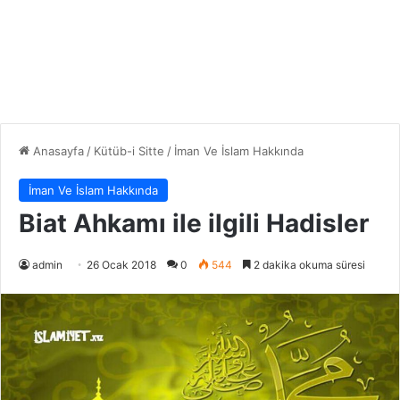
Anasayfa
/
Kütüb-i Sitte
/
İman Ve İslam Hakkında
İman Ve İslam Hakkında
Biat Ahkamı ile ilgili Hadisler
admin
26 Ocak 2018
0
544
2 dakika okuma süresi