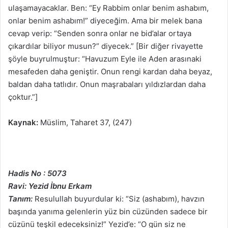
ulaşamayacaklar. Ben: “Ey Rabbim onlar benim ashabım,
onlar benim ashabım!” diyeceğim. Ama bir melek bana
cevap verip: “Senden sonra onlar ne bid’alar ortaya
çıkardılar biliyor musun?” diyecek.” [Bir diğer rivayette
şöyle buyrulmuştur: “Havuzum Eyle ile Aden arasınaki
mesafeden daha geniştir. Onun rengi kardan daha beyaz,
baldan daha tatlıdır. Onun maşrabaları yıldızlardan daha
çoktur.”]
Kaynak:
Müslim, Taharet 37, (247)
Hadis No : 5073
Ravi: Yezid İbnu Erkam
Tanım:
Resulullah buyurdular ki: “Siz (ashabım), havzın
başında yanıma gelenlerin yüz bin cüzünden sadece bir
cüzünü teşkil edeceksiniz!” Yezid’e: “O gün siz ne