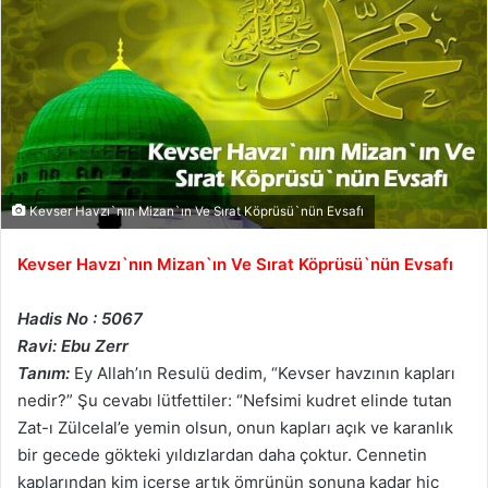
Kevser Havzı`nın Mizan`ın Ve Sırat Köprüsü`nün Evsafı
Kevser Havzı`nın Mizan`ın Ve Sırat Köprüsü`nün Evsafı
Hadis No : 5067
Ravi: Ebu Zerr
Tanım:
Ey Allah’ın Resulü dedim, “Kevser havzının kapları
nedir?” Şu cevabı lütfettiler: “Nefsimi kudret elinde tutan
Zat-ı Zülcelal’e yemin olsun, onun kapları açık ve karanlık
bir gecede gökteki yıldızlardan daha çoktur. Cennetin
kaplarından kim içerse artık ömrünün sonuna kadar hiç