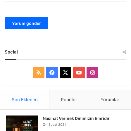
Social
R
F
X
Y
I
S
a
o
n
S
c
u
s
Son Eklenen
Popüler
Yorumlar
e
T
t
Nasihat Vermek Dinimizin Emridir
b
u
a
1 Şubat 2021
o
b
g