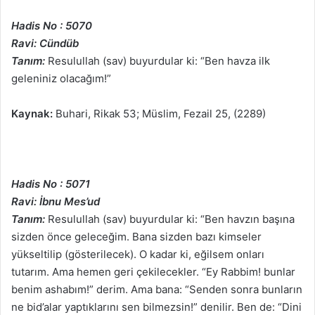
Hadis No : 5070
Ravi: Cündüb
Tanım:
Resulullah (sav) buyurdular ki: “Ben havza ilk
geleniniz olacağım!”
Kaynak:
Buhari, Rikak 53; Müslim, Fezail 25, (2289)
Hadis No : 5071
Ravi: İbnu Mes’ud
Tanım:
Resulullah (sav) buyurdular ki: “Ben havzın başına
sizden önce geleceğim. Bana sizden bazı kimseler
yükseltilip (gösterilecek). O kadar ki, eğilsem onları
tutarım. Ama hemen geri çekilecekler. “Ey Rabbim! bunlar
benim ashabım!” derim. Ama bana: “Senden sonra bunların
ne bid’alar yaptıklarını sen bilmezsin!” denilir. Ben de: “Dini