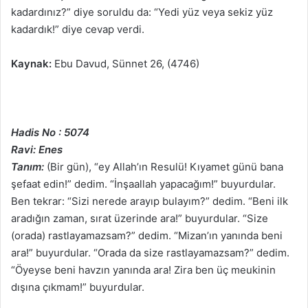
kadardınız?” diye soruldu da: “Yedi yüz veya sekiz yüz
kadardık!” diye cevap verdi.
Kaynak:
Ebu Davud, Sünnet 26, (4746)
Hadis No : 5074
Ravi: Enes
Tanım:
(Bir gün), “ey Allah’ın Resulü! Kıyamet günü bana
şefaat edin!” dedim. “İnşaallah yapacağım!” buyurdular.
Ben tekrar: “Sizi nerede arayıp bulayım?” dedim. “Beni ilk
aradığın zaman, sırat üzerinde ara!” buyurdular. “Size
(orada) rastlayamazsam?” dedim. “Mizan’ın yanında beni
ara!” buyurdular. “Orada da size rastlayamazsam?” dedim.
“Öyeyse beni havzın yanında ara! Zira ben üç meukinin
dışına çıkmam!” buyurdular.