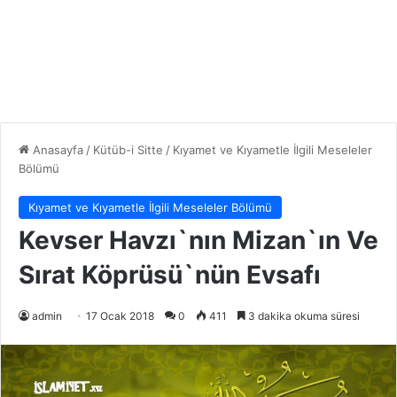
Anasayfa
/
Kütüb-i Sitte
/
Kıyamet ve Kıyametle İlgili Meseleler
Bölümü
Kıyamet ve Kıyametle İlgili Meseleler Bölümü
Kevser Havzı`nın Mizan`ın Ve
Sırat Köprüsü`nün Evsafı
admin
17 Ocak 2018
0
411
3 dakika okuma süresi