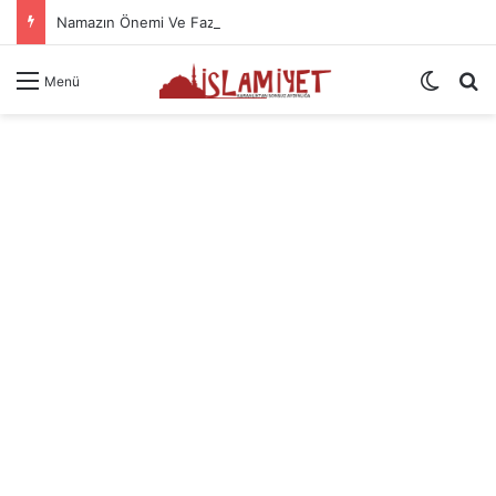
Namazın Önemi Ve Fazileti
Dış gö
A
Menü