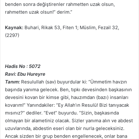
benden sonra değiştirenler rahmetten uzak olsun,
rahmetten uzak olsun!” derim.”
Kaynak:
Buhari, Rikak 53, Fiten 1; Müslim, Fezail 32,
(2297)
Hadis No : 5072
Ravi: Ebu Hureyre
Tanım:
Resulullah (sav) buyurdular ki: “Ümmetim havzın
başında yanıma gelecek. Ben, tıpkı devesinden başkasının
devesini kovan bir kimse gibi, hauzımdan (bazı) insanları
kovarım!” Yanındakiler: “Ey Allah’ın Resulü! Bizi tanıyacak
mısınız?” dediler. “Evet” buyurdu. “Sizin, başkasında
olmayan bir alametiniz olacak. Sizler yanıma alın ve abdest
uzuvlarında, abdestin eseri olan bir nurla geleceksiniz.
Ancak sizden bir grup benden engellenecek, onlar bana