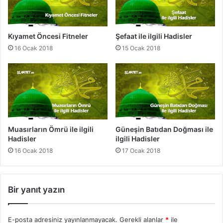
i
s
s
ı
l
i
Kıyamet Öncesi Fitneler
Şefaat ile ilgili Hadisler
e
l
16 Ocak 2018
15 Ocak 2018
r
e
i
l
g
i
l
i
H
Muasırların Ömrü ile ilgili
Güneşin Batıdan Doğması ile
a
Hadisler
ilgili Hadisler
d
16 Ocak 2018
17 Ocak 2018
i
s
l
e
Bir yanıt yazın
r
E-posta adresiniz yayınlanmayacak.
Gerekli alanlar
*
ile