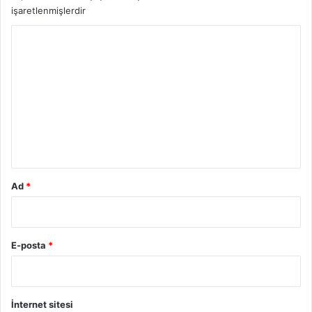
işaretlenmişlerdir
Y
o
r
u
m
*
Ad
*
E-posta
*
İnternet sitesi