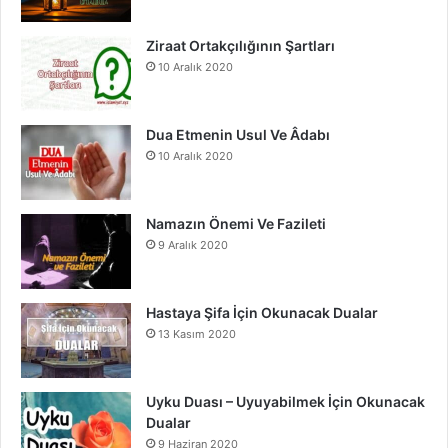
o
e
r
Ziraat Ortakçılığının Şartları
10 Aralık 2020
k
a
m
Dua Etmenin Usul Ve Âdabı
10 Aralık 2020
Namazın Önemi Ve Fazileti
9 Aralık 2020
Hastaya Şifa İçin Okunacak Dualar
13 Kasım 2020
Uyku Duası – Uyuyabilmek İçin Okunacak
Dualar
9 Haziran 2020