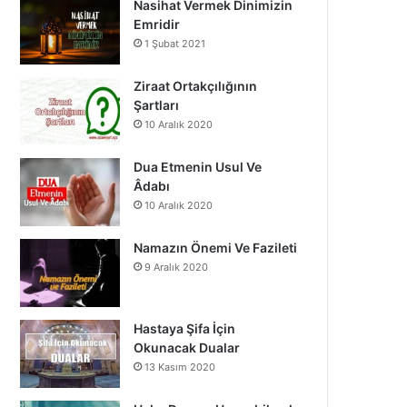
Nasihat Vermek Dinimizin
o
b
g
Emridir
1 Şubat 2021
o
e
r
k
a
Ziraat Ortakçılığının
Şartları
m
10 Aralık 2020
Dua Etmenin Usul Ve
Âdabı
10 Aralık 2020
Namazın Önemi Ve Fazileti
9 Aralık 2020
Hastaya Şifa İçin
Okunacak Dualar
13 Kasım 2020