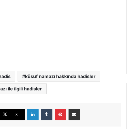
hadis
küsuf namazı hakkında hadisler
ı ile ilgili hadisler
LinkedIn
Tumblr
Pinterest
E-Posta ile paylaş
X