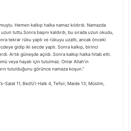
muştu. Hemen kalkıp halka namaz kıldırdı. Namazda
a uzun tuttu.Sonra başını kaldırdı, bu sırada uzun okudu,
ra tekrar rüku yaptı ve rükuyu uzattı, ancak önceki
cdeye gidip iki secde yaptı. Sonra kalkıp, birinci
rdi. Artık güneşde açıldı. Sonra kalkıp halka hitab etti.
ümü veya hayatı için tutulmaz. Onlar Allah’ın
unların tutulduğunu görünce namaza koşun.”
i’s-Salat 11, Bed’ü’l-Halk 4, Tefsir, Maide 13; Müslim,