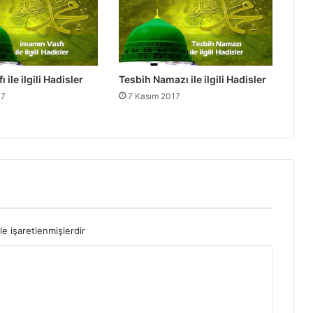
l
e
r
 ile ilgili Hadisler
Tesbih Namazı ile ilgili Hadisler
17
7 Kasım 2017
le işaretlenmişlerdir