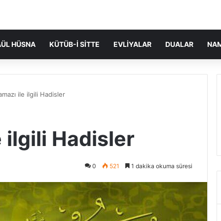
ÜL HÜSNA
KÜTÜB-I SITTE
EVLIYALAR
DUALAR
NA
azı ile ilgili Hadisler
ilgili Hadisler
0
521
1 dakika okuma süresi