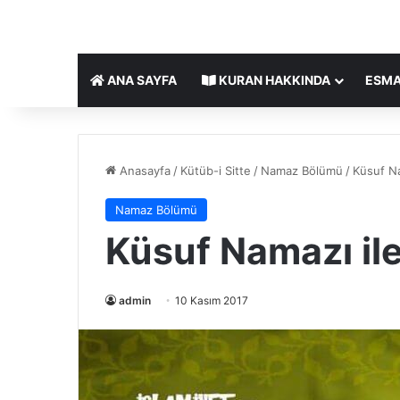
ANA SAYFA
KURAN HAKKINDA
ESMA
Anasayfa
/
Kütüb-i Sitte
/
Namaz Bölümü
/
Küsuf Nam
Namaz Bölümü
Küsuf Namazı ile 
admin
10 Kasım 2017