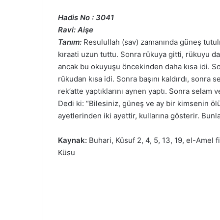
Hadis No : 3041
Ravi: Aişe
Tanım:
Resulullah (sav) zamanında güneş tutul
kıraati uzun tuttu. Sonra rükuya gitti, rükuyu d
ancak bu okuyuşu öncekinden daha kısa idi. Son
rükudan kısa idi. Sonra başını kaldırdı, sonra se
rek’atte yaptıklarını aynen yaptı. Sonra selam ve
Dedi ki: “Bilesiniz, güneş ve ay bir kimsenin öl
ayetlerinden iki ayettir, kullarına gösterir. B
Kaynak:
Buhari, Küsuf 2, 4, 5, 13, 19, el-Amel f
Küsu