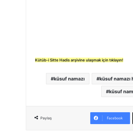
Kütüb-i Sitte Hadis arşivine ulaşmak için tıklayın!
küsuf namazı
küsuf namazı 
küsuf namaz
Facebook
Paylaş