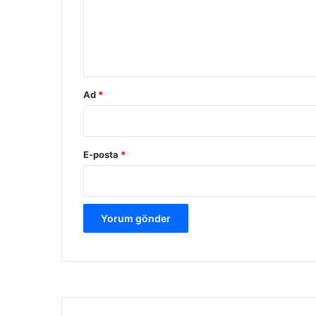
u
m
*
Ad
*
E-posta
*