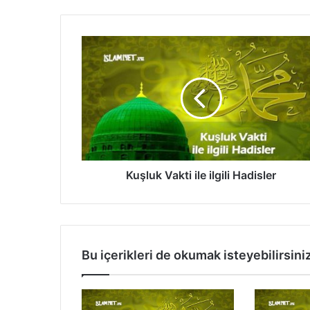
K
u
ş
l
u
k
V
a
k
t
Kuşluk Vakti ile ilgili Hadisler
i
i
l
e
i
Bu içerikleri de okumak isteyebilirsini
l
g
i
l