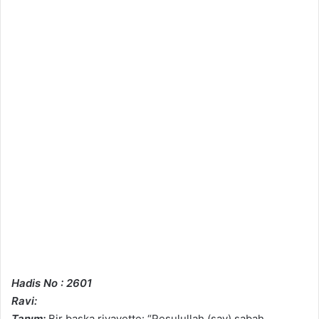
Hadis No : 2601
Ravi:
Tanım:
Bir başka rivayette: “Resulullah (sav) sabah