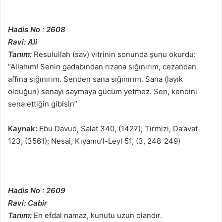
Hadis No : 2608
Ravi: Ali
Tanım:
Resulullah (sav) vitrinin sonunda şunu okurdu:
“Allahım! Senin gadabından rızana sığınırım, cezandan
affına sığınırım. Senden sana sığınırım. Sana (layık
olduğun) senayı saymaya gücüm yetmez. Sen, kendini
sena ettiğin gibisin”
Kaynak:
Ebu Davud, Salat 340, (1427); Tirmizi, Da’avat
123, (3561); Nesai, Kıyamu’l-Leyl 51, (3, 248-249)
Hadis No : 2609
Ravi: Cabir
Tanım:
En efdal namaz, kunutu uzun olandır.