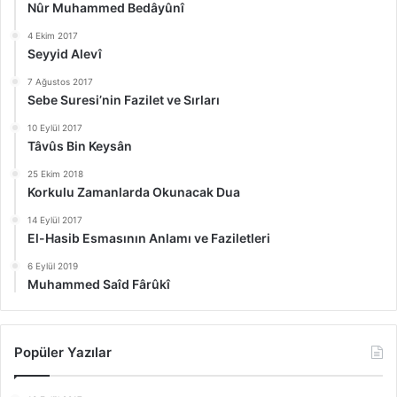
Nûr Muhammed Bedâyûnî
4 Ekim 2017
Seyyid Alevî
7 Ağustos 2017
Sebe Suresi’nin Fazilet ve Sırları
10 Eylül 2017
Tâvûs Bin Keysân
25 Ekim 2018
Korkulu Zamanlarda Okunacak Dua
14 Eylül 2017
El-Hasib Esmasının Anlamı ve Faziletleri
6 Eylül 2019
Muhammed Saîd Fârûkî
Popüler Yazılar