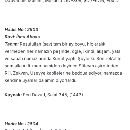
Da’avat 59; Müslim, Mesacid 297-308, (677-679); Ebu D
Hadis No : 2603
Ravi: İbnu Abbas
Tanım:
Resulullah (sav) tam bir ay boyu, hiç aralık
vermeden her namazın peşinde, öğle, ikindi, akşam, yatsı
ve sabah namazlarında Kunut yaptı. Şöyle ki: Son rek’at’te
semiallahu li-men hamideh deyince Süleym aşiretinden
Ri’l, Zekvan, Useyye kabilelerine beddua ediyor, namazda
kendine uyanlar da amin diyorlardı.
Kaynak:
Ebu Davud, Salat 345, (1443)
Hadis No : 2604