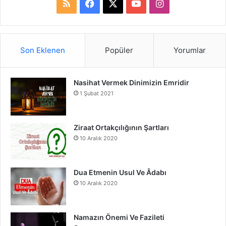
R
F
X
Y
I
S
a
o
n
S
c
u
s
Son Eklenen
Popüler
Yorumlar
e
T
t
Nasihat Vermek Dinimizin Emridir
b
u
a
1 Şubat 2021
o
b
g
o
e
r
Ziraat Ortakçılığının Şartları
10 Aralık 2020
k
a
m
Dua Etmenin Usul Ve Âdabı
10 Aralık 2020
Namazın Önemi Ve Fazileti