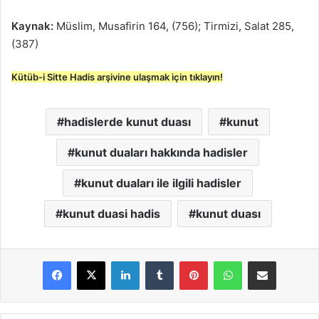
Kaynak:
Müslim, Musafirin 164, (756); Tirmizi, Salat 285,
(387)
Kütüb-i Sitte Hadis arşivine ulaşmak için tıklayın!
hadislerde kunut duası
kunut
kunut duaları hakkında hadisler
kunut duaları ile ilgili hadisler
kunut duasi hadis
kunut duası
LinkedIn
Tumblr
Pinterest
WhatsApp
E-Posta ile paylaş