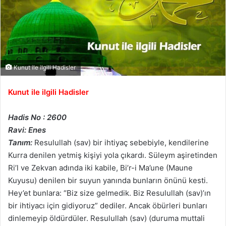
Kunut ile ilgili Hadisler
Kunut ile ilgili Hadisler
Hadis No : 2600
Ravi: Enes
Tanım:
Resulullah (sav) bir ihtiyaç sebebiyle, kendilerine
Kurra denilen yetmiş kişiyi yola çıkardı. Süleym aşiretinden
Ri’l ve Zekvan adında iki kabile, Bi’r-i Ma’une (Maune
Kuyusu) denilen bir suyun yanında bunların önünü kesti.
Hey’et bunlara: “Biz size gelmedik. Biz Resulullah (sav)’ın
bir ihtiyacı için gidiyoruz” dediler. Ancak öbürleri bunları
dinlemeyip öldürdüler. Resulullah (sav) (duruma muttali