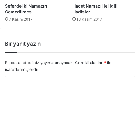
Seferde iki Namazın
Hacet Namazı ile ilgili
Cemedilmesi
Hadisler
7 Kasım 2017
13 Kasım 2017
Bir yanıt yazın
E-posta adresiniz yayınlanmayacak.
Gerekli alanlar
*
ile
işaretlenmişlerdir
Y
o
r
u
m
*