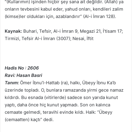
“(Kullarımın) işinden hiçbir şey sana ait değildir. (Allah) ya
onların tevbesini kabul eder, yahud onları, kendileri zalim
(kimse)ler oldukları için, azablandırır” (Al-i İmran 128).
Kaynak:
Buhari, Tefsir, Al-i İmran 9, Megazi 21, İ’tisam 17;
Tirmizi, Tefsir Al-i İmran (3007); Nesai, İftit
Hadis No : 2606
Ravi: Hasan Basri
Tanım:
Ömer İbnu’l-Hattab (ra), halkı, Übeyy İbnu Ka’b
üzerinde topladı. O, bunlara ramazanda yirmi gece namaz
kıldırdı. Bu esnada (vitirlerde) sadece son yarıda kunut
yaptı, daha önce hiç kunut yapmadı. Son on kalınca
cemaate gelmedi, teravihi evinde kıldı. Halk: “Übeyy
(cemaatten) kaçtı” dedi.