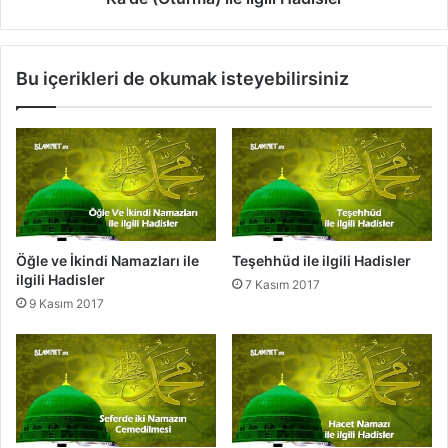
a
m
d
a
i
)
Bu içerikleri de okumak isteyebilirsiniz
s
i
l
l
e
e
r
i
l
g
i
l
i
Öğle ve İkindi Namazları ile
Teşehhüd ile ilgili Hadisler
H
ilgili Hadisler
7 Kasım 2017
a
9 Kasım 2017
d
i
s
l
e
r