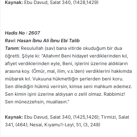
Kaynak:
Ebu Davud, Salat 340, (1428,1429)
Hadis No : 2607
Ravi: Hasan İbnu Ali İbnu Ebi Talib
Tanım:
Resulullah (sav) bana vitirde okuduğum bir dua
öğretti. Şöyle ki: “Allahım! Beni hidayet verdiklerinden kıl,
afiyet verdiklerinden eyle, Beni, işlerini üzerine aldıkların
arasına koy. (Ömür, mal, ilim, v.s.’den) verdiklerini hakkımda
mübarek kıl. Vukuuna hükmettiğin şerlerden beni koru.
Sen dilediğin hükmü verirsin, kimse seni mahkum edemez.
Sen kimin işini üzerine aldıysan o zelil olmaz. Rabbimiz!
Sen münezzehsin, muallasın.”
Kaynak:
Ebu Davud, Salat 340, (1425,1426); Tirmizi, Salat
341, (464); Nesai, Kıyamu’l-Leyl, 51, (3, 248)