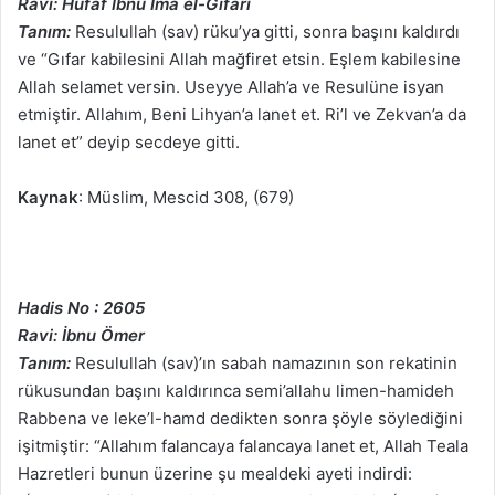
Ravi: Hufaf İbnu İma el-Gıfari
Tanım:
Resulullah (sav) rüku’ya gitti, sonra başını kaldırdı
ve “Gıfar kabilesini Allah mağfiret etsin. Eşlem kabilesine
Allah selamet versin. Useyye Allah’a ve Resulüne isyan
etmiştir. Allahım, Beni Lihyan’a lanet et. Ri’l ve Zekvan’a da
lanet et” deyip secdeye gitti.
Kaynak
: Müslim, Mescid 308, (679)
Hadis No : 2605
Ravi: İbnu Ömer
Tanım:
Resulullah (sav)’ın sabah namazının son rekatinin
rükusundan başını kaldırınca semi’allahu limen-hamideh
Rabbena ve leke’l-hamd dedikten sonra şöyle söylediğini
işitmiştir: “Allahım falancaya falancaya lanet et, Allah Teala
Hazretleri bunun üzerine şu mealdeki ayeti indirdi: