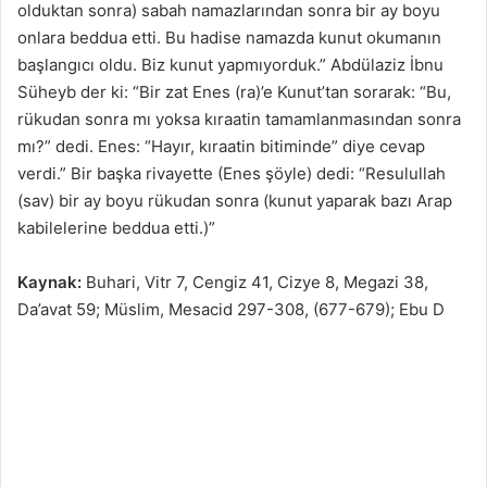
olduktan sonra) sabah namazlarından sonra bir ay boyu
onlara beddua etti. Bu hadise namazda kunut okumanın
başlangıcı oldu. Biz kunut yapmıyorduk.” Abdülaziz İbnu
Süheyb der ki: “Bir zat Enes (ra)’e Kunut’tan sorarak: “Bu,
rükudan sonra mı yoksa kıraatin tamamlanmasından sonra
mı?” dedi. Enes: “Hayır, kıraatin bitiminde” diye cevap
verdi.” Bir başka rivayette (Enes şöyle) dedi: “Resulullah
(sav) bir ay boyu rükudan sonra (kunut yaparak bazı Arap
kabilelerine beddua etti.)”
Kaynak:
Buhari, Vitr 7, Cengiz 41, Cizye 8, Megazi 38,
Da’avat 59; Müslim, Mesacid 297-308, (677-679); Ebu D