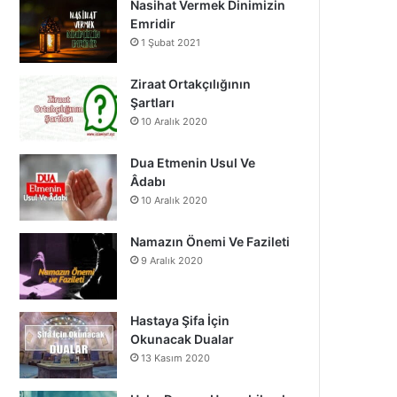
Nasihat Vermek Dinimizin
o
b
g
Emridir
1 Şubat 2021
o
e
r
k
a
Ziraat Ortakçılığının
Şartları
m
10 Aralık 2020
Dua Etmenin Usul Ve
Âdabı
10 Aralık 2020
Namazın Önemi Ve Fazileti
9 Aralık 2020
Hastaya Şifa İçin
Okunacak Dualar
13 Kasım 2020