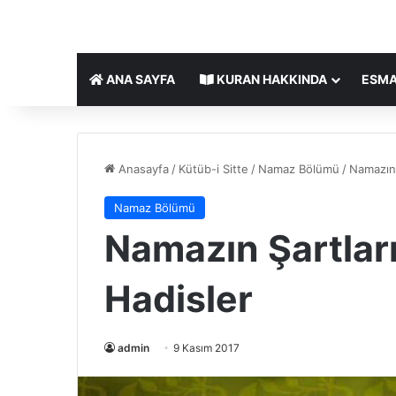
ANA SAYFA
KURAN HAKKINDA
ESMA
Anasayfa
/
Kütüb-i Sitte
/
Namaz Bölümü
/
Namazın 
Namaz Bölümü
Namazın Şartları
Hadisler
admin
9 Kasım 2017