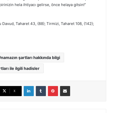
rinizin hela ihtiyacı gelirse, önce helaya gitsin!”
u Davud, Taharet 43, (88); Tirmizi, Taharet 108, (142);
namazın şartları hakkında bilgi
arı ile ilgili hadisler
LinkedIn
Tumblr
Pinterest
E-Posta ile paylaş
X