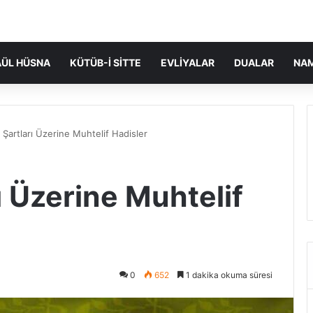
ÜL HÜSNA
KÜTÜB-I SITTE
EVLIYALAR
DUALAR
NA
Şartları Üzerine Muhtelif Hadisler
 Üzerine Muhtelif
0
652
1 dakika okuma süresi