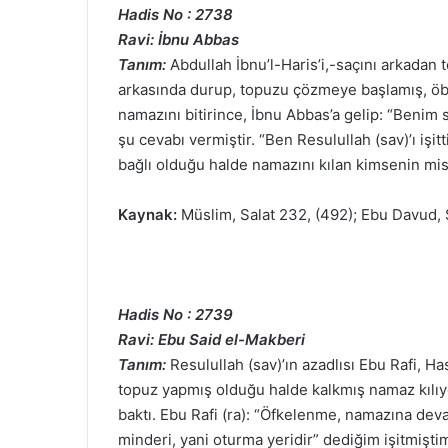
Hadis No : 2738
Ravi: İbnu Abbas
Tanım:
Abdullah İbnu’l-Haris’i,-saçını arkada
arkasında durup, topuzu çözmeye başlamış, öbü
namazını bitirince, İbnu Abbas’a gelip: “Benim 
şu cevabı vermiştir. “Ben Resulullah (sav)’ı işitt
bağlı olduğu halde namazını kılan kimsenin misa
Kaynak:
Müslim, Salat 232, (492); Ebu Davud, Sa
Hadis No : 2739
Ravi: Ebu Said el-Makberi
Tanım:
Resulullah (sav)’ın azadlısı Ebu Rafi, Ha
topuz yapmış olduğu halde kalkmış namaz kılıy
baktı. Ebu Rafi (ra): “Öfkelenme, namazına deva
minderi, yani oturma yeridir” dediğim işitmişti