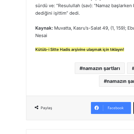
sürdü ve: “Resulullah (sav): “Namaz başlarken bi
dediğini işittim” dedi.
Kaynak:
Muvatta, Kasru’s-Salat 49, (1, 159); Eb
Nesai
Kütüb-i Sitte Hadis arşivine ulaşmak için tıklayın!
namazın şartları
namazın şartl
Facebook
Paylaş