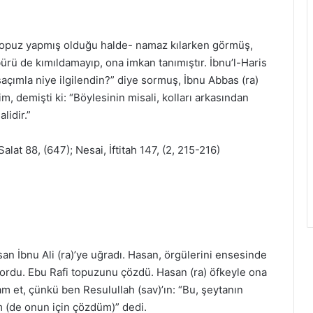
n topuz yapmış olduğu halde- namaz kılarken görmüş,
rü de kımıldamayıp, ona imkan tanımıştır. İbnu’l-Haris
saçımla niye ilgilendin?” diye sormuş, İbnu Abbas (ra)
im, demişti ki: “Böylesinin misali, kolları arkasından
lidir.”
lat 88, (647); Nesai, İftitah 147, (2, 215-216)
san İbnu Ali (ra)’ye uğradı. Hasan, örgülerini ensesinde
ordu. Ebu Rafi topuzunu çözdü. Hasan (ra) öfkeyle ona
m et, çünkü ben Resulullah (sav)’ın: “Bu, şeytanın
m (de onun için çözdüm)” dedi.