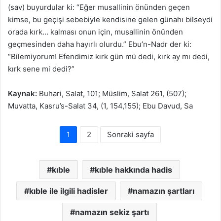
(sav) buyurdular ki: “Eğer musallinin önünden geçen
kimse, bu geçişi sebebiyle kendisine gelen günahı bilseydi
orada kırk… kalması onun için, musallinin önünden
geçmesinden daha hayırlı olurdu.” Ebu’n-Nadr der ki:
“Bilemiyorum! Efendimiz kırk gün mü dedi, kırk ay mı dedi,
kırk sene mi dedi?”
Kaynak:
Buhari, Salat, 101; Müslim, Salat 261, (507);
Muvatta, Kasru’s-Salat 34, (1, 154,155); Ebu Davud, Sa
1
2
Sonraki sayfa
kıble
kıble hakkında hadis
kıble ile ilgili hadisler
namazın şartları
namazın sekiz şartı