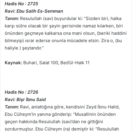
Hadis No : 2725
Ravi: Ebu Salih Es-Semman
Tanım:
Resulullah (sav) buyurdular ki: “Sizden biri, halka
karşı sütre olacak bir şeyin gerisinde namaz kılarken, biri
önünden geçmeye kalkarsa ona mani olsun, (beriki haddini
bilmeyip) ısrar ederse onunla mücadele etsin. Zira o, (bu
haliyle ) şeytandır.”
Kaynak:
Buhari, Salat 100, Bed’ül-Halk 11
Hadis No : 2726
Ravi: Bişr İbnu Said
Tanım:
Ravi, anlattığına göre, kendisini Zeyd İbnu Halid,
Ebu Cüheym’in yanına gönderip: “Musallinin önünden
geçen hakkında Resulullah (sav)’dan ne gittiğini
sordurmuştur. Ebu Cüheym (ra) demiştir ki: “Resulullah