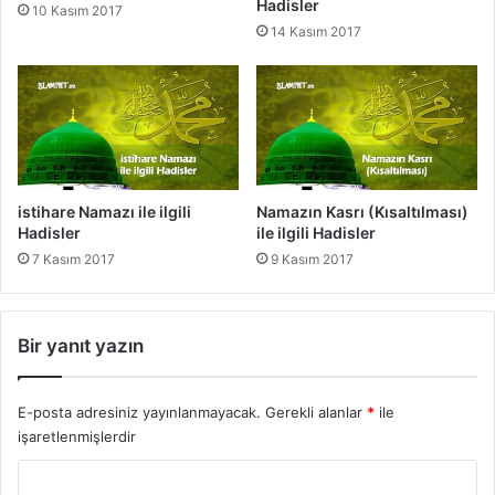
Hadisler
10 Kasım 2017
e
t
14 Kasım 2017
r
e
n
T
e
h
a
r
e
istihare Namazı ile ilgili
Namazın Kasrı (Kısaltılması)
t
Hadisler
ile ilgili Hadisler
7 Kasım 2017
9 Kasım 2017
Bir yanıt yazın
E-posta adresiniz yayınlanmayacak.
Gerekli alanlar
*
ile
işaretlenmişlerdir
Y