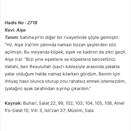
Hadis No : 2718
Ravi: Aişe
Tanım:
Sahiheyn’in diğer bir rivayetinde şöyle gelmiştir:
“Hz. Aişe (ra)’nin yanında namazı bozan şeylerden söz
açılmıştı. Bu meyanda köpek, eşek ve kadının da zikri geçti.
Aişe (ra): “Bizi yine eşeklere ve köpeklere benzettiniz.
Vallahi, ben Resulullah (sav)’ı kıblesiyle arasında yatakta
yatar olduğum halde namaz kılarken gördüm. Benim için
ihtiyaç hasıl olunca oturup onu rahatsız etmek istemezdim,
(yatağın) ayak tarafından sıyrılıp çıkardım.”
Kaynak:
Buhari, Salat 22, 99, 102, 103, 104, 105, 108, Amel
fi’s-Salat 10, Vitr 3, İsti’zan 37; Müslim, Sala