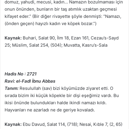
domuz, yahudi, mecusi, kadın… Namazın bozulmaması için
onun önünden, bunların bir taş atımlık uzaktan geçmesi
kifayet eder.” (Bir diğer rivayette şöyle denmişti: “Namazı,
(önden geçen) hayızlı kadın ve köpek bozar.”)
Kaynak:
Buhari, Salat 90, İlm 18, Ezan 161, Cezau’s-Sayd
25; Müslim, Salat 254, (504); Muvatta, Kasru’s-Sala
Hadis No : 2721
Ravi: el-Fadl İbnu Abbas
Tanım:
Resulullah (sav) bizi köyümüzde ziyaret etti. O
sırada bizim iki küçük köpekle bir dişi eşeğimiz vardı. Bu
ikisi önünde bulundukları halde ikindi namazı kıldı.
Hayvanları ne azarladı ne de geriye kovaladı.
Kaynak:
Ebu Davud, Salat 114, (718); Nesai, Kıble 7, (2, 65)