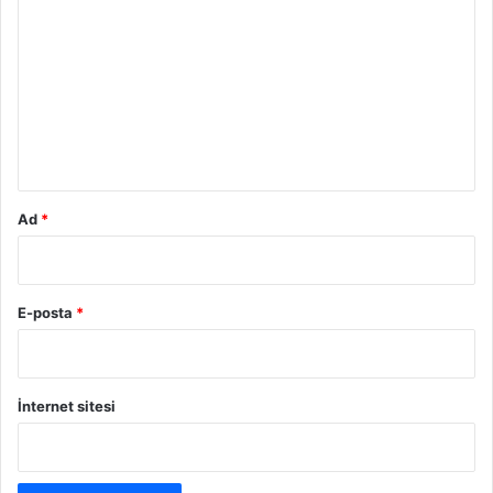
o
r
u
m
*
Ad
*
E-posta
*
İnternet sitesi