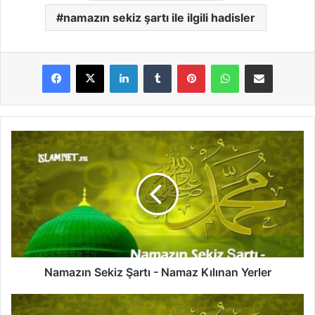
namazın sekiz şartı ile ilgili hadisler
LinkedIn
Tumblr
Pinterest
WhatsApp
E-Posta ile paylaş
N
a
m
a
z
ı
n
S
e
k
Namazın Sekiz Şartı - Namaz Kılınan Yerler
i
z
N