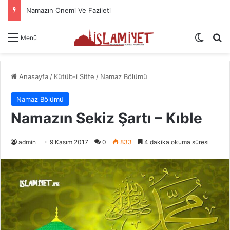
Hastaya Şifa İçin Okunacak Dualar
Dış gö
A
Menü
Anasayfa
/
Kütüb-i Sitte
/
Namaz Bölümü
Namaz Bölümü
Namazın Sekiz Şartı – Kıble
admin
9 Kasım 2017
0
833
4 dakika okuma süresi