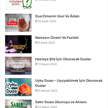
k
a
m
Dua Etmenin Usul Ve Âdabı
10 Aralık 2020
Namazın Önemi Ve Fazileti
9 Aralık 2020
Hastaya Şifa İçin Okunacak Dualar
13 Kasım 2020
Uyku Duası – Uyuyabilmek İçin Okunacak
Dualar
9 Haziran 2020
Sabır Duası Okunuşu ve Anlamı
22 Mayıs 2020