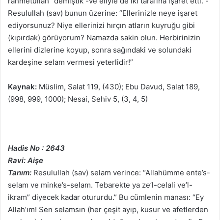
rahmetullah” demiştik -ve eliyle de iki tarafına işaret etti. -
Resulullah (sav) bunun üzerine: “Ellerinizle neye işaret
ediyorsunuz? Niye ellerinizi hırçın atların kuyruğu gibi
(kıpırdak) görüyorum? Namazda sakin olun. Herbirinizin
ellerini dizlerine koyup, sonra sağındaki ve solundaki
kardeşine selam vermesi yeterlidir!”
Kaynak:
Müslim, Salat 119, (430); Ebu Davud, Salat 189,
(998, 999, 1000); Nesai, Sehiv 5, (3, 4, 5)
Hadis No : 2643
Ravi: Aişe
Tanım:
Resulullah (sav) selam verince: “Allahümme ente’s-
selam ve minke’s-selam. Tebarekte ya ze’l-celali ve’l-
ikram” diyecek kadar otururdu.” Bu cümlenin manası: “Ey
Allah’ım! Sen selamsın (her çeşit ayıp, kusur ve afetlerden