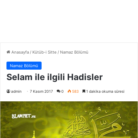
Anasayfa
/
Kütüb-i Sitte
/
Namaz Bölümü
Namaz Bölümü
Selam ile ilgili Hadisler
admin
7 Kasım 2017
0
583
1 dakika okuma süresi