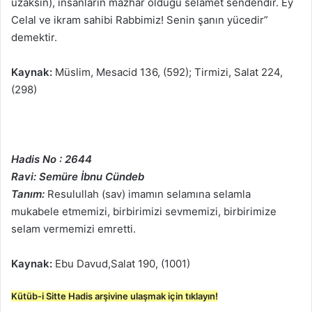
uzaksın), insanların mazhar olduğu selamet sendendir. Ey
Celal ve ikram sahibi Rabbimiz! Senin şanın yücedir”
demektir.
Kaynak:
Müslim, Mesacid 136, (592); Tirmizi, Salat 224,
(298)
Hadis No : 2644
Ravi: Semüre İbnu Cündeb
Tanım:
Resulullah (sav) imamın selamına selamla
mukabele etmemizi, birbirimizi sevmemizi, birbirimize
selam vermemizi emretti.
Kaynak:
Ebu Davud,Salat 190, (1001)
Kütüb-i Sitte Hadis arşivine ulaşmak için tıklayın!