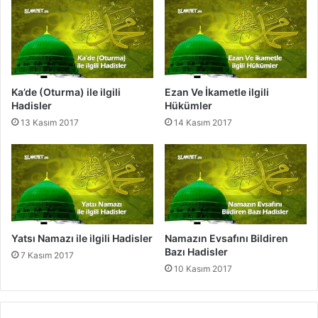
l
n
e
C
r
e
m
e
d
Ka’de (Oturma) ile ilgili
Ezan Ve İkametle ilgili
i
Hadisler
Hükümler
l
13 Kasım 2017
14 Kasım 2017
m
e
s
i
Yatsı Namazı ile ilgili Hadisler
Namazın Evsafını Bildiren
Bazı Hadisler
7 Kasım 2017
10 Kasım 2017