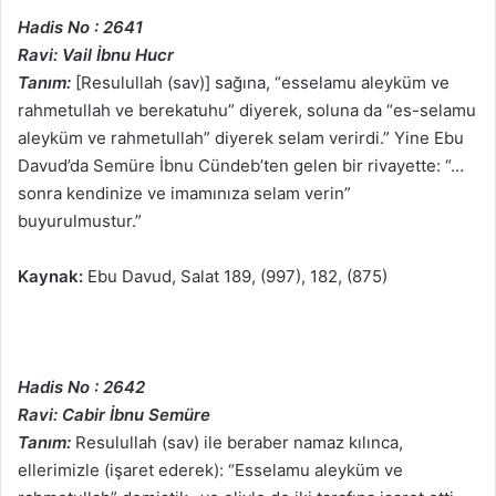
Hadis No : 2641
Ravi: Vail İbnu Hucr
Tanım:
[Resulullah (sav)] sağına, “esselamu aleyküm ve
rahmetullah ve berekatuhu” diyerek, soluna da “es-selamu
aleyküm ve rahmetullah” diyerek selam verirdi.” Yine Ebu
Davud’da Semüre İbnu Cündeb’ten gelen bir rivayette: “…
sonra kendinize ve imamınıza selam verin”
buyurulmustur.”
Kaynak:
Ebu Davud, Salat 189, (997), 182, (875)
Hadis No : 2642
Ravi: Cabir İbnu Semüre
Tanım:
Resulullah (sav) ile beraber namaz kılınca,
ellerimizle (işaret ederek): “Esselamu aleyküm ve