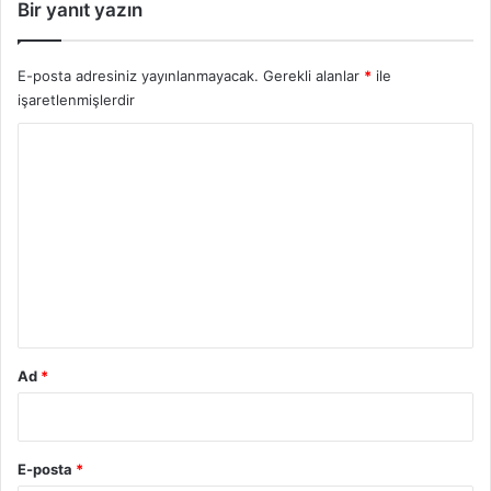
Bir yanıt yazın
E-posta adresiniz yayınlanmayacak.
Gerekli alanlar
*
ile
işaretlenmişlerdir
Y
o
r
u
m
*
Ad
*
E-posta
*