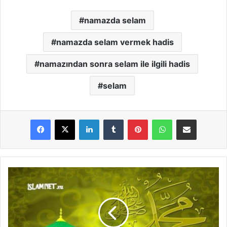
namazda selam
namazda selam vermek hadis
namazından sonra selam ile ilgili hadis
selam
LinkedIn
Tumblr
Pinterest
WhatsApp
E-Posta ile paylaş
T
a
'
d
i
l