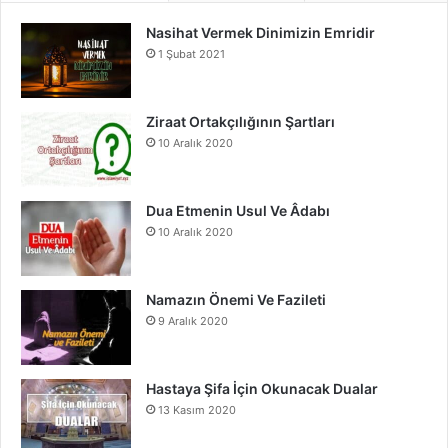
Nasihat Vermek Dinimizin Emridir
b
u
a
1 Şubat 2021
o
b
g
o
e
r
Ziraat Ortakçılığının Şartları
10 Aralık 2020
k
a
m
Dua Etmenin Usul Ve Âdabı
10 Aralık 2020
Namazın Önemi Ve Fazileti
9 Aralık 2020
Hastaya Şifa İçin Okunacak Dualar
13 Kasım 2020