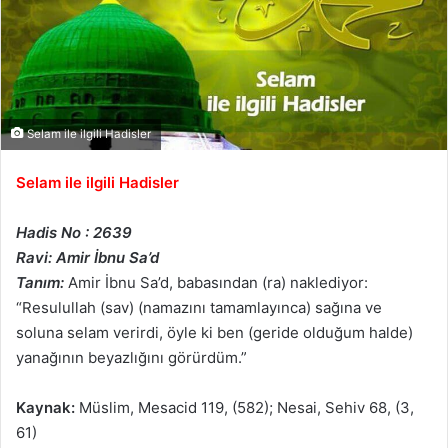
Selam ile ilgili Hadisler
Selam ile ilgili Hadisler
Hadis No : 2639
Ravi: Amir İbnu Sa’d
Tanım:
Amir İbnu Sa’d, babasından (ra) naklediyor:
“Resulullah (sav) (namazını tamamlayınca) sağına ve
soluna selam verirdi, öyle ki ben (geride olduğum halde)
yanağının beyazlığını görürdüm.”
Kaynak:
Müslim, Mesacid 119, (582); Nesai, Sehiv 68, (3,
61)