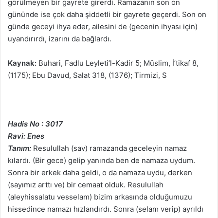
görülmeyen bir gayrete girerdi. Ramazanın son on
gününde ise çok daha şiddetli bir gayrete geçerdi. Son on
günde geceyi ihya eder, ailesini de (gecenin ihyası için)
uyandırırdı, izarını da bağlardı.
Kaynak:
Buhari, Fadlu Leyleti’l-Kadir 5; Müslim, İ’tikaf 8,
(1175); Ebu Davud, Salat 318, (1376); Tirmizi, S
Hadis No : 3017
Ravi: Enes
Tanım:
Resulullah (sav) ramazanda geceleyin namaz
kılardı. (Bir gece) gelip yanında ben de namaza uydum.
Sonra bir erkek daha geldi, o da namaza uydu, derken
(sayımız arttı ve) bir cemaat olduk. Resulullah
(aleyhissalatu vesselam) bizim arkasında olduğumuzu
hissedince namazı hızlandırdı. Sonra (selam verip) ayrıldı