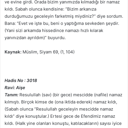
ve evine girdi. Orada bizim yanımızda kılmadığı bir namaz
kıldı. Sabah olunca kendisine: “Bizim arkanıza
durduğumuzu geceleyin farketmiş miydiniz?” diye sordum.
Bana: “Evet ve işte bu, beni o yaptığıma sevkeden şeydir.
(Yani sizi arkamda hissedince namazı hızlı kılarak
yanınızdan ayrıldım)” buyurdu.
Kaynak:
Müslim, Siyam 69, (1, 104)
Hadis No : 3018
Ravi: Aişe
Tanım:
Resulullah (sav) (bir gece) mescidde (nafile) namaz
kılmıştı. Birçok kimse de (ona iktida ederek) namaz kıldı,
(Sabah olunca “Resulullah geceleyin mescidde namaz
kıldı” diye konuştular.) Ertesi gece de Efendimiz namaz
kıldı. (Halk yine olanları konuştu, katılacakların) sayısı iyice