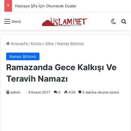
Uyku Duası – Uyuyabilmek İçin Okunacak Dualar
Dış gö
A
Menü
Anasayfa
/
Kütüb-i Sitte
/
Namaz Bölümü
Namaz Bölümü
Ramazanda Gece Kalkışı Ve
Teravih Namazı
admin
9 Kasım 2017
0
439
3 dakika okuma süresi