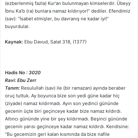
(ezberlenmiş fazla) Kur’an bulunmayan kimselerdir. Übeyy
İbnu Ka’b (ra) bunlara namaz kıldırıyor!” dediler. Efendimiz
(sav): “İsabet etmişler, bu davranış ne kadar iyi!”
buyurdular.
Kaynak:
Ebu Davud, Salat 318, (1377)
Hadis No : 3020
Ravi: Ebu Zerr
Tanım:
Resulullah (sav) ile (bir ramazan) ayında beraber
oruç tuttuk. Ay boyunca bize son yedi güne kadar hiç
(ziyade) namaz kıldırmadı. Ayın son yedinci gününde
gecenin üçte biri geçinceye kadar bize namaz kıldırdı.
Altıncı gününde yine bir şey kıldırmadı. Beşinci gününde
gecenin yarısı geçinceye kadar namaz kıldırdı. Kendisine:
“Bu gecemizin geri kalan kısmında da bize nafile