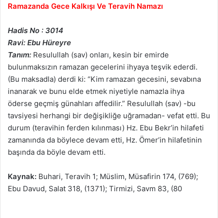
Ramazanda Gece Kalkışı Ve Teravih Namazı
Hadis No : 3014
Ravi: Ebu Hüreyre
Tanım:
Resulullah (sav) onları, kesin bir emirde
bulunmaksızın ramazan gecelerini ihyaya teşvik ederdi.
(Bu maksadla) derdi ki: “Kim ramazan gecesini, sevabına
inanarak ve bunu elde etmek niyetiyle namazla ihya
öderse geçmiş günahları affedilir.” Resulullah (sav) -bu
tavsiyesi herhangi bir değişikliğe uğramadan- vefat etti. Bu
durum (teravihin ferden kılınması) Hz. Ebu Bekr’in hilafeti
zamanında da böylece devam etti, Hz. Ömer’in hilafetinin
başında da böyle devam etti.
Kaynak:
Buhari, Teravih 1; Müslim, Müsafirin 174, (769);
Ebu Davud, Salat 318, (1371); Tirmizi, Savm 83, (80