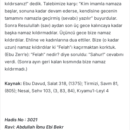
kıldırsanız!” dedik. Talebimize karşı: “Kim imamla namaza
başlar, sonuna kadar devam ederse, kendisine gecenin
tamamını namazla geçirmiş (sevabı) yazılır” buyurdular.
Sonra Resulullah (sav) aydan son üç gece kalıncaya kadar
başka namaz kıldırmadılar. Üçüncü gece bize namaz
kıldırdılar. Ehline ve kadınlarına dua ettiler. Bize (o kadar
uzun) namaz kıldırdılar ki “Felah”ı kaçırmaktan korktuk.
(Ebu Zerr’e): “Felah” nedir? diye soruldu: “Sahur!” cevabını
verdi. (Sonra ayın geri kalan kısmında bize namaz
kıldırmadı.)
Kaynak:
Ebu Davud, Salat 318, (1375); Tirmizi, Savm 81,
(805); Nesai, Sehv 103, (3, 83, 84), Kıyamu’l-Leyl 4
Hadis No : 3021
Ravi: Abdullah İbnu Ebi Bekr