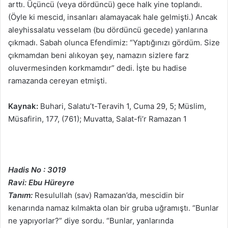
arttı. Üçüncü (veya dördüncü) gece halk yine toplandı.
(Öyle ki mescid, insanları alamayacak hale gelmişti.) Ancak
aleyhissalatu vesselam (bu dördüncü gecede) yanlarına
çıkmadı. Sabah olunca Efendimiz: “Yaptığınızı gördüm. Size
çıkmamdan beni alıkoyan şey, namazın sizlere farz
oluvermesinden korkmamdır” dedi. İşte bu hadise
ramazanda cereyan etmişti.
Kaynak:
Buhari, Salatu’t-Teravih 1, Cuma 29, 5; Müslim,
Müsafirin, 177, (761); Muvatta, Salat-fi’r Ramazan 1
Hadis No : 3019
Ravi: Ebu Hüreyre
Tanım:
Resulullah (sav) Ramazan’da, mescidin bir
kenarında namaz kılmakta olan bir gruba uğramıştı. “Bunlar
ne yapıyorlar?” diye sordu. “Bunlar, yanlarında