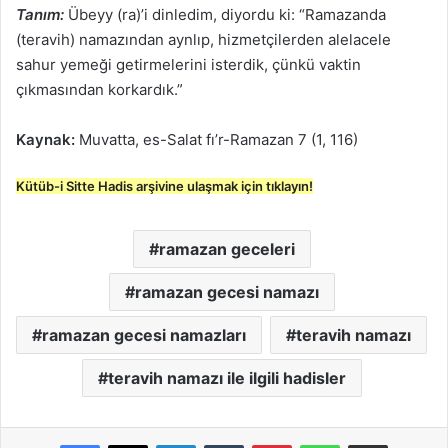
Tanım:
Übeyy (ra)’i dinledim, diyordu ki: “Ramazanda
(teravih) namazından aynlıp, hizmetçilerden alelacele
sahur yemeği getirmelerini isterdik, çünkü vaktin
çıkmasından korkardık.”
Kaynak:
Muvatta, es-Salat fı’r-Ramazan 7 (1, 116)
Kütüb-i Sitte Hadis arşivine ulaşmak için tıklayın!
ramazan geceleri
ramazan gecesi namazı
ramazan gecesi namazları
teravih namazı
teravih namazı ile ilgili hadisler
LinkedIn
Tumblr
Pinterest
WhatsApp
E-Posta ile paylaş