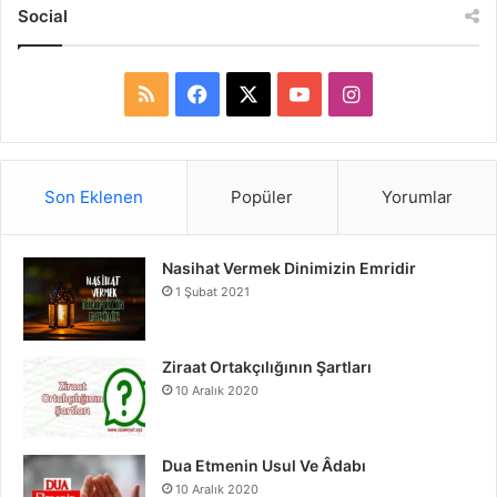
Social
R
F
X
Y
I
S
a
o
n
S
c
u
s
Son Eklenen
Popüler
Yorumlar
e
T
t
Nasihat Vermek Dinimizin Emridir
b
u
a
1 Şubat 2021
o
b
g
o
e
r
Ziraat Ortakçılığının Şartları
10 Aralık 2020
k
a
m
Dua Etmenin Usul Ve Âdabı
10 Aralık 2020