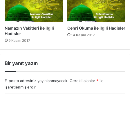
e
i
r
l
i
H
a
Namazın Vakitleri ile ilgili
Cehri Okuma ile ilgili Hadisler
d
Hadisler
14 Kasım 2017
i
9 Kasım 2017
s
l
e
r
Bir yanıt yazın
E-posta adresiniz yayınlanmayacak.
Gerekli alanlar
*
ile
işaretlenmişlerdir
Y
o
r
u