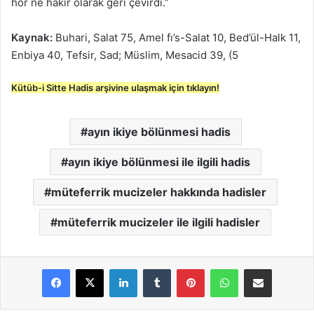
hor ne hakir olarak geri çevirdi.”
Kaynak:
Buhari, Salat 75, Amel fı’s-Salat 10, Bed’ül-Halk 11,
Enbiya 40, Tefsir, Sad; Müslim, Mesacid 39, (5
Kütüb-i Sitte Hadis arşivine ulaşmak için tıklayın!
ayın ikiye bölünmesi hadis
ayın ikiye bölünmesi ile ilgili hadis
müteferrik mucizeler hakkında hadisler
müteferrik mucizeler ile ilgili hadisler
LinkedIn
Tumblr
Pinterest
WhatsApp
E-Posta ile paylaş