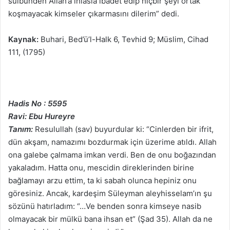
sulbünden Allah’a ihlasla ibadet edip hiçbir şeyi ortak
koşmayacak kimseler çıkarmasını dilerim” dedi.
Kaynak:
Buhari, Bed’ü’l-Halk 6, Tevhid 9; Müslim, Cihad
111, (1795)
Hadis No : 5595
Ravi: Ebu Hureyre
Tanım:
Resulullah (sav) buyurdular ki: “Cinlerden bir ifrit,
dün akşam, namazımı bozdurmak için üzerime atıldı. Allah
ona galebe çalmama imkan verdi. Ben de onu boğazından
yakaladım. Hatta onu, mescidin direklerinden birine
bağlamayı arzu ettim, ta ki sabah olunca hepiniz onu
göresiniz. Ancak, kardeşim Süleyman aleyhisselam’ın şu
sözünü hatırladım: “…Ve benden sonra kimseye nasib
olmayacak bir mülkü bana ihsan et” (Şad 35). Allah da ne