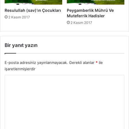
Resulullah (sav)’ın Çocukları
Peygamberlik Mührü Ve
Muteferrik Hadisler
2 Kasım 2017
2 Kasım 2017
Bir yanıt yazın
E-posta adresiniz yayınlanmayacak.
Gerekli alanlar
*
ile
işaretlenmişlerdir
Y
o
r
u
m
*