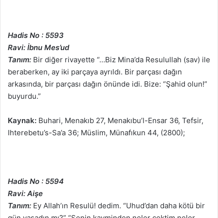
Hadis No : 5593
Ravi: İbnu Mes’ud
Tanım:
Bir diğer rivayette “…Biz Mina’da Resulullah (sav) ile
beraberken, ay iki parçaya ayrıldı. Bir parçası dağın
arkasında, bir parçası dağın önünde idi. Bize: “Şahid olun!”
buyurdu.”
Kaynak:
Buhari, Menakıb 27, Menakıbu’l-Ensar 36, Tefsir,
Ihterebetu’s-Sa’a 36; Müslim, Münafıkun 44, (2800);
Hadis No : 5594
Ravi: Aişe
Tanım:
Ey Allah’ın Resulü! dedim. “Uhud’dan daha kötü bir
gün yaşadın mı?” “Senin kavminden neler çektim neler.