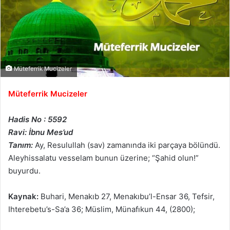
Müteferrik Mucizeler
Müteferrik Mucizeler
Hadis No : 5592
Ravi: İbnu Mes’ud
Tanım:
Ay, Resulullah (sav) zamanında iki parçaya bölündü.
Aleyhissalatu vesselam bunun üzerine; “Şahid olun!”
buyurdu.
Kaynak:
Buhari, Menakıb 27, Menakıbu’l-Ensar 36, Tefsir,
Ihterebetu’s-Sa’a 36; Müslim, Münafıkun 44, (2800);