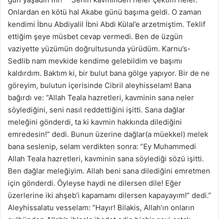
Onlardan en kötü hal Akabe günü başıma geldi. O zaman
kendimi İbnu Abdiyalil İbni Abdi Külal’e arzetmiştim. Teklif
ettiğim şeye müsbet cevap vermedi. Ben de üzgün
vaziyette yüzümün doğrultusunda yürüdüm. Karnu’s-
Sedlib nam mevkide kendime gelebildim ve başımı
kaldırdım. Baktım ki, bir bulut bana gölge yapıyor. Bir de ne
göreyim, bulutun içerisinde Cibril aleyhisselam! Bana
bağırdı ve: “Allah Teala hazretleri, kavminin sana neler
söylediğini, seni nasıl reddettiğini işitti. Sana dağlar
meleğini gönderdi, ta ki kavmin hakkında dilediğini
emredesin!” dedi. Bunun üzerine dağlar(a müekkel) melek
bana seslenip, selam verdikten sonra: “Ey Muhammedi
Allah Teala hazretleri, kavminin sana söylediği sözü işitti.
Ben dağlar meleğiyim. Allah beni sana dilediğini emretmen
için gönderdi. Öyleyse haydi ne dilersen dile! Eğer
üzerlerine iki ahşeb’i kapamamı dilersen kapayayım!” dedi.”
Aleyhissalatu vesselam: “Hayır! Bilakis, Allah’ın onların