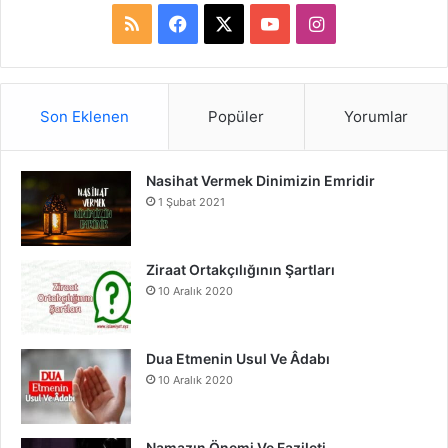
R
F
X
Y
I
S
a
o
n
S
c
u
s
Son Eklenen
Popüler
Yorumlar
e
T
t
Nasihat Vermek Dinimizin Emridir
b
u
a
1 Şubat 2021
o
b
g
o
e
r
Ziraat Ortakçılığının Şartları
10 Aralık 2020
k
a
m
Dua Etmenin Usul Ve Âdabı
10 Aralık 2020
Namazın Önemi Ve Fazileti