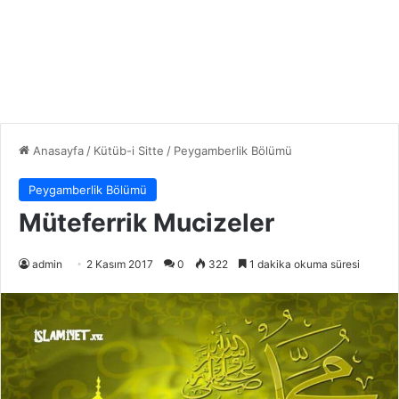
Anasayfa
/
Kütüb-i Sitte
/
Peygamberlik Bölümü
Peygamberlik Bölümü
Müteferrik Mucizeler
admin
2 Kasım 2017
0
322
1 dakika okuma süresi