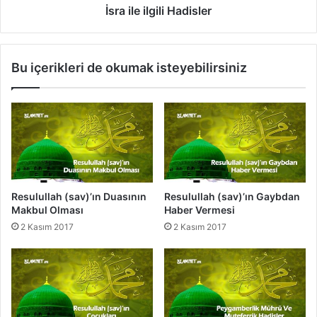
u
g
İsra ile ilgili Hadisler
t
i
e
l
f
i
Bu içerikleri de okumak isteyebilirsiniz
e
H
r
a
r
d
i
i
k
s
H
l
a
e
d
r
i
Resulullah (sav)’ın Duasının
Resulullah (sav)’ın Gaybdan
s
Makbul Olması
Haber Vermesi
l
2 Kasım 2017
2 Kasım 2017
e
r