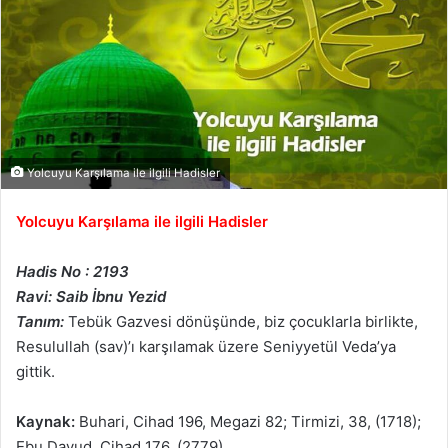
Yolcuyu Karşılama ile ilgili Hadisler
Yolcuyu Karşılama ile ilgili Hadisler
Hadis No : 2193
Ravi: Saib İbnu Yezid
Tanım:
Tebük Gazvesi dönüşünde, biz çocuklarla birlikte,
Resulullah (sav)’ı karşılamak üzere Seniyyetül Veda’ya
gittik.
Kaynak:
Buhari, Cihad 196, Megazi 82; Tirmizi, 38, (1718);
Ebu Davud, Cihad 176, (2779)