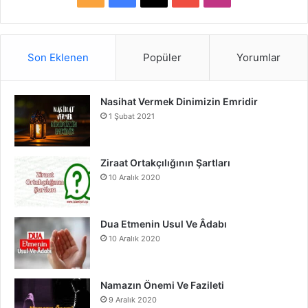
S
a
o
n
S
c
u
s
Son Eklenen
Popüler
Yorumlar
e
T
t
Nasihat Vermek Dinimizin Emridir
b
u
a
1 Şubat 2021
o
b
g
o
e
r
Ziraat Ortakçılığının Şartları
10 Aralık 2020
k
a
m
Dua Etmenin Usul Ve Âdabı
10 Aralık 2020
Namazın Önemi Ve Fazileti
9 Aralık 2020