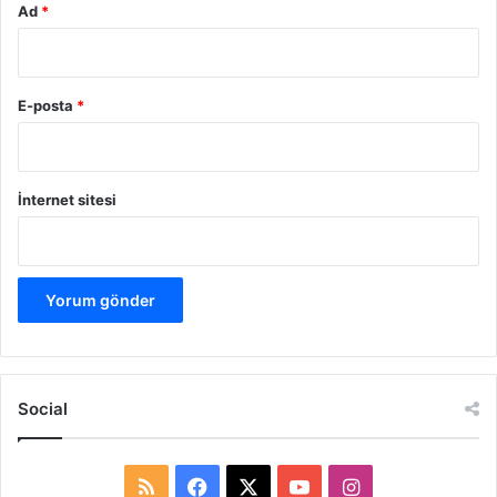
Ad
*
E-posta
*
İnternet sitesi
Social
R
F
X
Y
I