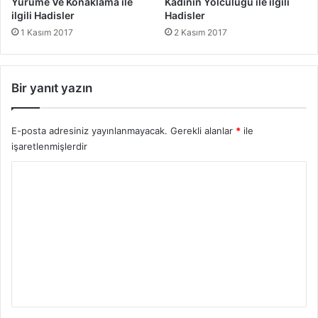
Yürüme Ve Konaklama ile
Kadının Yolculuğu ile ilgili
a
ilgili Hadisler
Hadisler
n
1 Kasım 2017
2 Kasım 2017
Ş
e
y
l
Bir yanıt yazın
e
r
E-posta adresiniz yayınlanmayacak.
Gerekli alanlar
*
ile
işaretlenmişlerdir
Y
o
r
u
m
*