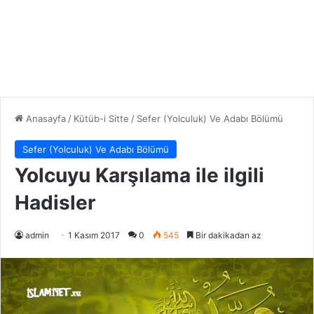
Anasayfa
/
Kütüb-i Sitte
/
Sefer (Yolculuk) Ve Adabı Bölümü
Sefer (Yolculuk) Ve Adabı Bölümü
Yolcuyu Karşılama ile ilgili
Hadisler
admin
1 Kasım 2017
0
545
Bir dakikadan az