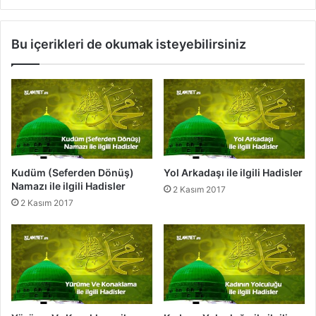
l
n
g
ı
i
n
Bu içerikleri de okumak isteyebilirsiniz
l
d
i
a
H
B
a
u
d
l
i
u
s
n
l
m
e
a
Kudüm (Seferden Dönüş)
Yol Arkadaşı ile ilgili Hadisler
r
s
Namazı ile ilgili Hadisler
2 Kasım 2017
ı
2 Kasım 2017
M
e
k
r
u
h
O
l