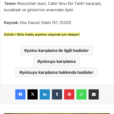
Tanım:
Resulullah (sav), Cafer İbnu Ebi Talib’i karşıladı,
kucakladı ve gözlerinin arasından öptü.
Kaynak:
Ebu Davud, Edeb 157, (5220)
Kütüb-i Sitte Hadis arşivine ulaşmak için tıklayın!
yolcu karşılama ile ilgili hadisler
yolcuyu karşılama
yolcuyu karşılama hakkında hadisler
LinkedIn
Tumblr
Pinterest
WhatsApp
E-Posta ile paylaş