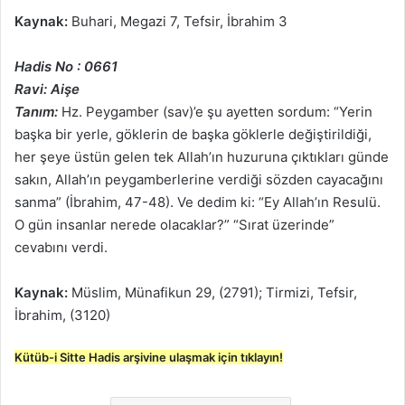
Kaynak:
Buhari, Megazi 7, Tefsir, İbrahim 3
Hadis No : 0661
Ravi: Aişe
Tanım:
Hz. Peygamber (sav)’e şu ayetten sordum: “Yerin
başka bir yerle, göklerin de başka göklerle değiştirildiği,
her şeye üstün gelen tek Allah’ın huzuruna çıktıkları günde
sakın, Allah’ın peygamberlerine verdiği sözden cayacağını
sanma” (İbrahim, 47-48). Ve dedim ki: “Ey Allah’ın Resulü.
O gün insanlar nerede olacaklar?” “Sırat üzerinde”
cevabını verdi.
Kaynak:
Müslim, Münafikun 29, (2791); Tirmizi, Tefsir,
İbrahim, (3120)
Kütüb-i Sitte Hadis arşivine ulaşmak için tıklayın!