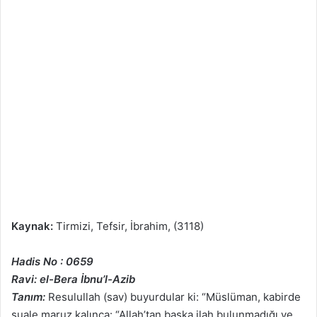
Kaynak:
Tirmizi, Tefsir, İbrahim, (3118)
Hadis No : 0659
Ravi: el-Bera İbnu’l-Azib
Tanım:
Resulullah (sav) buyurdular ki: “Müslüman, kabirde
suale maruz kalınca: “Allah’tan başka ilah bulunmadığı ve