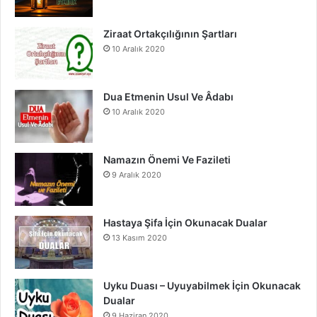
o
b
g
o
e
r
Ziraat Ortakçılığının Şartları
10 Aralık 2020
k
a
m
Dua Etmenin Usul Ve Âdabı
10 Aralık 2020
Namazın Önemi Ve Fazileti
9 Aralık 2020
Hastaya Şifa İçin Okunacak Dualar
13 Kasım 2020
Uyku Duası – Uyuyabilmek İçin Okunacak
Dualar
9 Haziran 2020