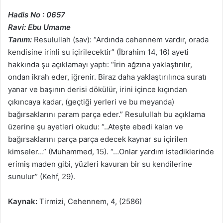
Hadis No : 0657
Ravi: Ebu Umame
Tanım:
Resulullah (sav): “Ardında cehennem vardır, orada
kendisine irinli su içirilecektir” (İbrahim 14, 16) ayeti
hakkında şu açıklamayı yaptı: “İrin ağzına yaklaştırılır,
ondan ikrah eder, iğrenir. Biraz daha yaklaştırılınca suratı
yanar ve başının derisi dökülür, irini içince kıçından
çıkıncaya kadar, (geçtiği yerleri ve bu meyanda)
bağırsaklarını param parça eder.” Resulullah bu açıklama
üzerine şu ayetleri okudu: “..Ateşte ebedi kalan ve
bağırsaklarını parça parça edecek kaynar su içirilen
kimseler…” (Muhammed, 15). “…Onlar yardım istediklerinde
erimiş maden gibi, yüzleri kavuran bir su kendilerine
sunulur” (Kehf, 29).
Kaynak:
Tirmizi, Cehennem, 4, (2586)