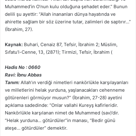
Muhammed’in O’nun kulu olduğuna şehadet eder.” Bunun
delili şu ayettir: “Allah inananları dünya hayatında ve
ahirette sağlam bir söz üzerine tutar, zalimleri de saptırır…”
(İbrahim, 27).
Kaynak:
Buhari, Cenaiz 87, Tefsir, İbrahim 2; Müslim,
Sıfatu’l-Cenne, 13, (2871); Tirmizi, Tefsir, İbrahim (
Hadis No : 0660
Ravi: İbnu Abbas
Tanım:
Allah’ın verdiği nimetleri nankörlükle karşılayanları
ve milletlerini helak yurduna, yaşlanacakları cehenneme
götürenleri görmüyor musun?” (İbrahim, 27-28) ayetini
açıklama sadedinde: “Onlar vallahi Kureyş kafirleridir.
Nankörlükle karşılanan nimet de Muhammed (sav)’dir.
“Helak yurduna… götürdüler”in manası, “Bedir günü
ateşe… götürdüler” demektir.