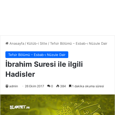
Anasayfa
/
Kütüb-i Sitte
/
Tefsir Bölümü – Esbab-ı Nüzule Dair
Tefsir Bölümü – Esbab-ı Nüzule Dair
İbrahim Suresi ile ilgili
Hadisler
admin
26 Ekim 2017
0
384
1 dakika okuma süresi