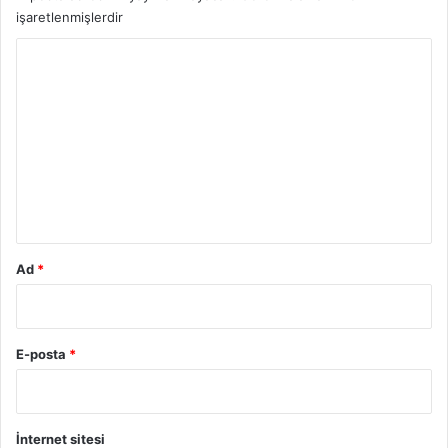
işaretlenmişlerdir
Y
o
r
u
m
*
Ad
*
E-posta
*
İnternet sitesi