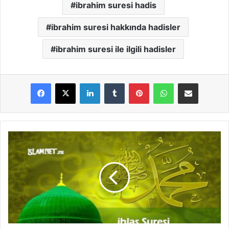
ibrahim suresi hadis
ibrahim suresi hakkında hadisler
ibrahim suresi ile ilgili hadisler
LinkedIn
Tumblr
Pinterest
WhatsApp
E-Posta ile paylaş
İ
h
l
a
s
S
u
r
e