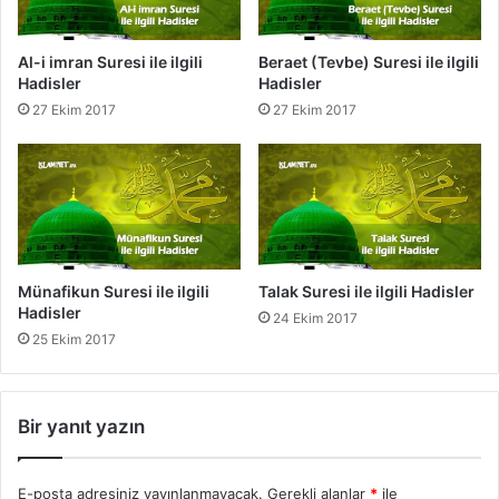
a
d
i
Al-i imran Suresi ile ilgili
Beraet (Tevbe) Suresi ile ilgili
s
Hadisler
Hadisler
l
27 Ekim 2017
27 Ekim 2017
e
r
Münafikun Suresi ile ilgili
Talak Suresi ile ilgili Hadisler
Hadisler
24 Ekim 2017
25 Ekim 2017
Bir yanıt yazın
E-posta adresiniz yayınlanmayacak.
Gerekli alanlar
*
ile