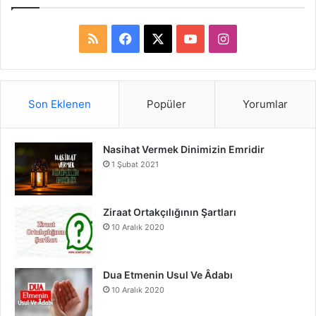
R
F
X
Y
I
S
a
o
n
S
c
u
s
Son Eklenen
Popüler
Yorumlar
e
T
t
Nasihat Vermek Dinimizin Emridir
b
u
a
1 Şubat 2021
o
b
g
o
e
r
Ziraat Ortakçılığının Şartları
10 Aralık 2020
k
a
m
Dua Etmenin Usul Ve Âdabı
10 Aralık 2020