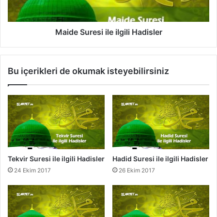
u
i
r
l
e
i
s
Maide Suresi ile ilgili Hadisler
H
i
a
i
d
l
Bu içerikleri de okumak isteyebilirsiniz
i
e
s
i
l
l
e
g
r
i
l
i
H
a
Tekvir Suresi ile ilgili Hadisler
Hadid Suresi ile ilgili Hadisler
d
24 Ekim 2017
26 Ekim 2017
i
s
l
e
r