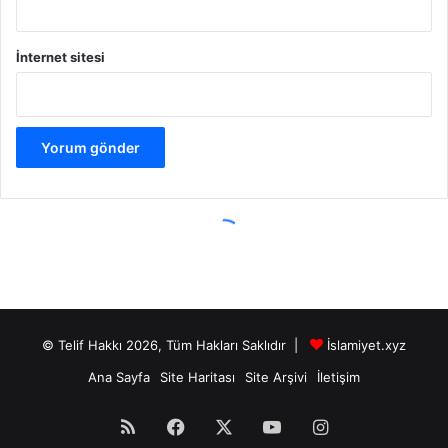
© Telif Hakkı 2026, Tüm Hakları Saklıdır |
İslamiyet.xyz
Ana Sayfa
Site Haritası
Site Arşivi
İletişim
RSS
Facebook
X
YouTube
Instagram