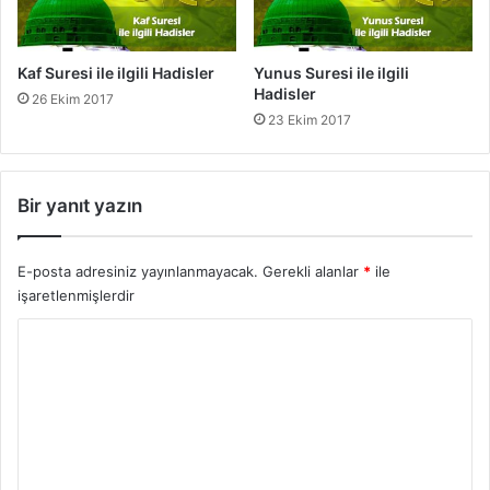
Kaf Suresi ile ilgili Hadisler
Yunus Suresi ile ilgili
Hadisler
26 Ekim 2017
23 Ekim 2017
Bir yanıt yazın
E-posta adresiniz yayınlanmayacak.
Gerekli alanlar
*
ile
işaretlenmişlerdir
Y
o
r
u
m