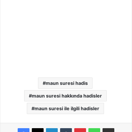
maun suresi hadis
maun suresi hakkında hadisler
maun suresi ile ilgili hadisler
LinkedIn
Tumblr
Pinterest
WhatsApp
E-Posta ile paylaş