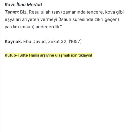
Ravi: İbnu Mes’ud
Tanım:
Biz, Resulullah (sav) zamanında tencere, kova gibi
eşyaları ariyeten vermeyi (Maun suresinde zikri geçen)
yardım (maun) addederdik.”
Kaynak:
Ebu Davud, Zekat 32, (1657)
Kütüb-i Sitte Hadis arşivine ulaşmak için tıklayın!