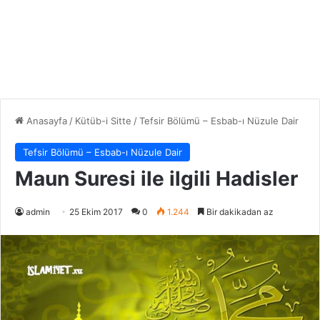
Anasayfa
/
Kütüb-i Sitte
/
Tefsir Bölümü – Esbab-ı Nüzule Dair
Tefsir Bölümü – Esbab-ı Nüzule Dair
Maun Suresi ile ilgili Hadisler
admin
25 Ekim 2017
0
1.244
Bir dakikadan az