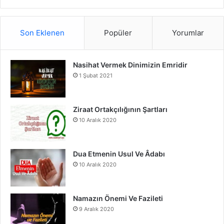
S
a
o
n
S
c
u
s
Son Eklenen
Popüler
Yorumlar
e
T
t
Nasihat Vermek Dinimizin Emridir
b
u
a
1 Şubat 2021
o
b
g
o
e
r
Ziraat Ortakçılığının Şartları
10 Aralık 2020
k
a
m
Dua Etmenin Usul Ve Âdabı
10 Aralık 2020
Namazın Önemi Ve Fazileti
9 Aralık 2020