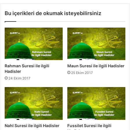
i
e
s
s
Bu içerikleri de okumak isteyebilirsiniz
l
i
e
i
r
l
e
i
l
g
i
l
Rahman Suresi ile ilgili
Maun Suresi ile ilgili Hadisler
i
Hadisler
25 Ekim 2017
H
24 Ekim 2017
a
d
i
s
l
e
r
Nahl Suresi ile ilgili Hadisler
Fussilet Suresi ile ilgili