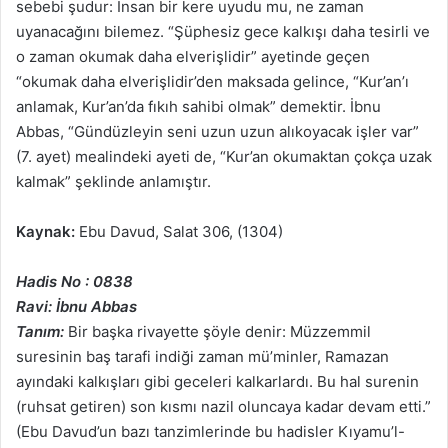
sebebi şudur: İnsan bir kere uyudu mu, ne zaman
uyanacağını bilemez. “Şüphesiz gece kalkışı daha tesirli ve
o zaman okumak daha elverişlidir” ayetinde geçen
“okumak daha elverişlidir’den maksada gelince, “Kur’an’ı
anlamak, Kur’an’da fıkıh sahibi olmak” demektir. İbnu
Abbas, “Gündüzleyin seni uzun uzun alıkoyacak işler var”
(7. ayet) mealindeki ayeti de, “Kur’an okumaktan çokça uzak
kalmak” şeklinde anlamıştır.
Kaynak:
Ebu Davud, Salat 306, (1304)
Hadis No : 0838
Ravi: İbnu Abbas
Tanım:
Bir başka rivayette şöyle denir: Müzzemmil
suresinin baş tarafi indiği zaman mü’minler, Ramazan
ayındaki kalkışları gibi geceleri kalkarlardı. Bu hal surenin
(ruhsat getiren) son kısmı nazil oluncaya kadar devam etti.”
(Ebu Davud’un bazı tanzimlerinde bu hadisler Kıyamu’l-