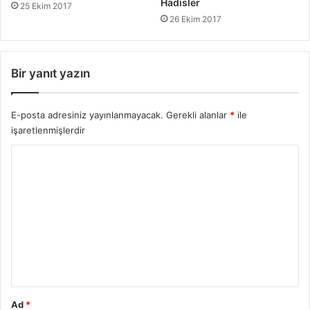
Hadisler
25 Ekim 2017
26 Ekim 2017
Bir yanıt yazın
E-posta adresiniz yayınlanmayacak.
Gerekli alanlar
*
ile
işaretlenmişlerdir
Y
o
r
u
m
*
Ad
*