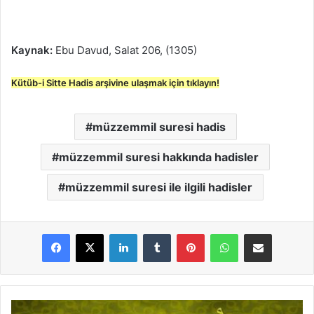
Kaynak:
Ebu Davud, Salat 206, (1305)
Kütüb-i Sitte Hadis arşivine ulaşmak için tıklayın!
müzzemmil suresi hadis
müzzemmil suresi hakkında hadisler
müzzemmil suresi ile ilgili hadisler
LinkedIn
Tumblr
Pinterest
WhatsApp
E-Posta ile paylaş
N