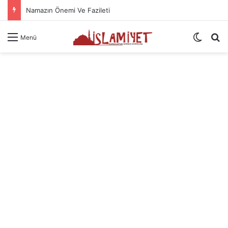
Namazın Önemi Ve Fazileti
Dış gö
A
Menü