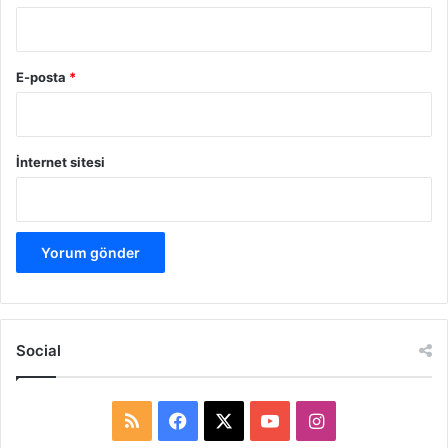
E-posta
*
İnternet sitesi
Social
R
F
X
Y
I