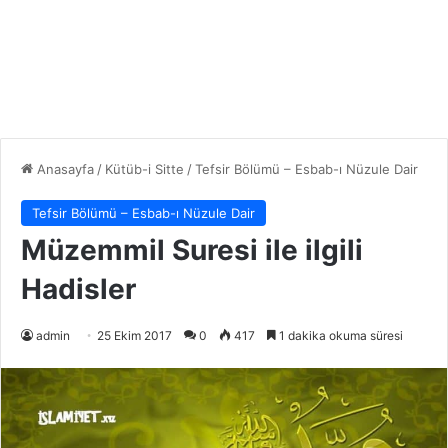
Anasayfa
/
Kütüb-i Sitte
/
Tefsir Bölümü – Esbab-ı Nüzule Dair
Tefsir Bölümü – Esbab-ı Nüzule Dair
Müzemmil Suresi ile ilgili
Hadisler
admin
25 Ekim 2017
0
417
1 dakika okuma süresi