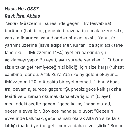
Hadis No : 0837
Ravi: İbnu Abbas
Tanım:
Müzzemmil suresinde geçen: “Ey (esvabına)
bürünen (habibim), gecenin birazı hariç olmak üzere kalk,
yarısı miktarınca, yahud ondan birazını eksilt. Yahut (o
yarının) üzerine (ilave edip) artır. Kur’an’ı da açık açık tane
tane oku…” (Müzzemmil 1-4) ayetleri hakkında şu
açıklamayı yaptı: Bu ayeti, aynı surede yer alan: “…O, buna
sizin takat getiremiyeceğinizi bildiği için size karşı (ruhsat
canibine) döndü. Artık Kur’an’dan kolay geleni okuyun…”
(Müzzemmil 20) müteakip bir ayet neshetti.” İbnu Abbas
(ra) devamla, surede geçen: “Şüphesiz gece kalkışı daha
tesirli ve o zaman okumak daha elverişlidir” (6. ayet)
mealindeki ayette geçen, “gece kalkışı”ndan murad,
gecenin evvelidir. Böylece mana şu oluyor: “Gecenin
evvelinde kalkmak, gece namazı olarak Allah’ın size farz
kıldığı ibadeti yerine getirmenize daha elverişlidir.” Bunun