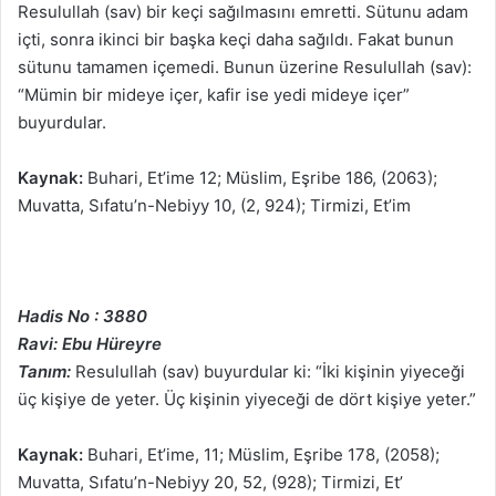
Resulullah (sav) bir keçi sağılmasını emretti. Sütunu adam
içti, sonra ikinci bir başka keçi daha sağıldı. Fakat bunun
sütunu tamamen içemedi. Bunun üzerine Resulullah (sav):
“Mümin bir mideye içer, kafir ise yedi mideye içer”
buyurdular.
Kaynak:
Buhari, Et’ime 12; Müslim, Eşribe 186, (2063);
Muvatta, Sıfatu’n-Nebiyy 10, (2, 924); Tirmizi, Et’im
Hadis No : 3880
Ravi: Ebu Hüreyre
Tanım:
Resulullah (sav) buyurdular ki: “İki kişinin yiyeceği
üç kişiye de yeter. Üç kişinin yiyeceği de dört kişiye yeter.”
Kaynak:
Buhari, Et’ime, 11; Müslim, Eşribe 178, (2058);
Muvatta, Sıfatu’n-Nebiyy 20, 52, (928); Tirmizi, Et’