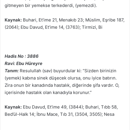
gitmeyen bir yemekse terkederdi, (yemezdi).
Kaynak:
Buhari, Et’ime 21, Menakıb 23; Müslim, Eşribe 187,
(2064); Ebu Davud, Et’ime 14, (3763); Tirmizi, Bi
Hadis No : 3886
Ravi: Ebu Hüreyre
Tanım:
Resulullah (sav) buyurdular ki: “Sizden birinizin
(yemek) kabına sinek düşecek olursa, onu iyice batırın.
Zira onun bir kanadında hastalık, diğerinde şifa vardır. O,
içerisinde hastalık olan kanadıyla korunur.”
Kaynak:
Ebu Davud, Et’ime 49, (3844); Buhari, Tıbb 58,
Bed’ül-Halk 14; İbnu Mace, Tıb 31, (3504, 3505); Nesa