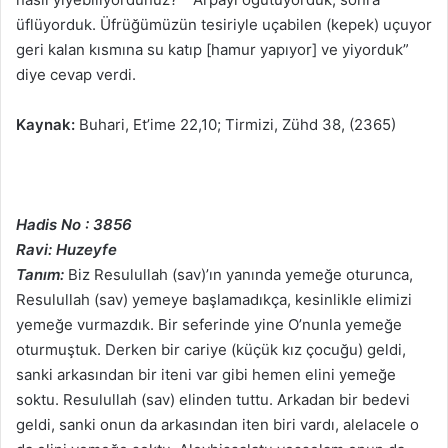
üflüyorduk. Üfrüğümüzün tesiriyle uçabilen (kepek) uçuyor
geri kalan kısmına su katıp [hamur yapıyor] ve yiyorduk”
diye cevap verdi.
Kaynak:
Buhari, Et’ime 22,10; Tirmizi, Zühd 38, (2365)
Hadis No : 3856
Ravi: Huzeyfe
Tanım:
Biz Resulullah (sav)’ın yanında yemeğe oturunca,
Resulullah (sav) yemeye başlamadıkça, kesinlikle elimizi
yemeğe vurmazdık. Bir seferinde yine O’nunla yemeğe
oturmuştuk. Derken bir cariye (küçük kız çocuğu) geldi,
sanki arkasından bir iteni var gibi hemen elini yemeğe
soktu. Resulullah (sav) elinden tuttu. Arkadan bir bedevi
geldi, sanki onun da arkasından iten biri vardı, alelacele o