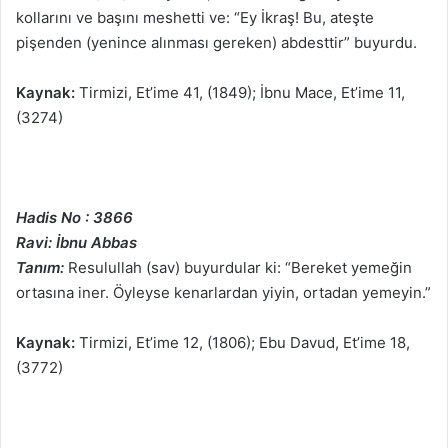
kollarını ve başını meshetti ve: “Ey İkraş! Bu, ateşte
pişenden (yenince alınması gereken) abdesttir” buyurdu.
Kaynak:
Tirmizi, Et’ime 41, (1849); İbnu Mace, Et’ime 11,
(3274)
Hadis No : 3866
Ravi: İbnu Abbas
Tanım:
Resulullah (sav) buyurdular ki: “Bereket yemeğin
ortasına iner. Öyleyse kenarlardan yiyin, ortadan yemeyin.”
Kaynak:
Tirmizi, Et’ime 12, (1806); Ebu Davud, Et’ime 18,
(3772)