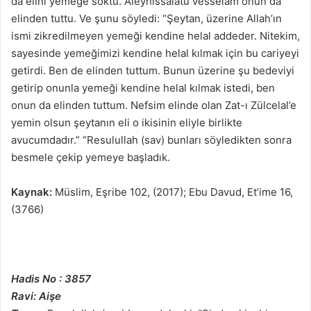
da elini yemeğe soktu. Aleyhissalatu vesselam onun da
elinden tuttu. Ve şunu söyledi: “Şeytan, üzerine Allah’ın
ismi zikredilmeyen yemeği kendine helal addeder. Nitekim,
sayesinde yemeğimizi kendine helal kılmak için bu cariyeyi
getirdi. Ben de elinden tuttum. Bunun üzerine şu bedeviyi
getirip onunla yemeği kendine helal kılmak istedi, ben
onun da elinden tuttum. Nefsim elinde olan Zat-ı Zülcelal’e
yemin olsun şeytanın eli o ikisinin eliyle birlikte
avucumdadır.” “Resulullah (sav) bunları söyledikten sonra
besmele çekip yemeye başladık.
Kaynak:
Müslim, Eşribe 102, (2017); Ebu Davud, Et’ime 16,
(3766)
Hadis No : 3857
Ravi: Aişe