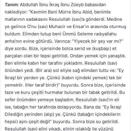
Tanım:
Abdullah İbnu İkraş İbnu Züeyb babasıdan
naklediyor: “Kavmim Beni Mürre İbnu Abid, benimle
mallarının sadakasını Resulullah (sav)’a gönderdi. Medine
ye gelince O’nu (sav) Muhacir ve Ensar’ın arasında oturmuş
buldum. Elimden tutup beni Ümmü Seleme radıyallahu
anha’nın evine götürdü. Varınca: “Yiyecek bir şey var mı?”
diye sordu. Bize, içerisinde bolca serid ve (kuşbaşı) et
parçaları olan bir tepsi getirildi. Ondan yemek için yanaştık.
Ben elimle kabın her tarafını yokladım. Resulullah (sav)
önünden yedi. (Bir ara) sol eliyle sağ elimden tuttu ve: “Ey
İkraş! bir yerden ye. Çünkü (kabın içindeki yemek) tek bir
yemektir. (Her taraf birdir)” buyurdu. Sonra bize, içerisinde
taze ve kuru çeşitli hurmalar bulunan bir tabak getirildi. Bu
sefer önümden yemeye başladım. Resulullah (sav)’ın eli
ise, tabağın her tarafında dolaşıyordu. Bana da: “Ey İkraş!
Dilediğin yerinden (alıp) ye. Çünkü (tabağın içindekilerin
hepsi) aynı çeşit değil” buyurdu. Sonra bize su getirildi.
Resulullah (sav) elini yıkadı, elinin ıslaklığı ile yüzünü