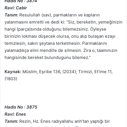
Hadis No : 3874
Ravi: Cabir
Tanım:
Resulullah (sav), parmakların ve kapların
yalanmasını emretti ve dedi ki: “Siz, bereketin, yemeğinizin
hangi (parça)sında olduğunu bilemezsiniz. Öyleyse
birinizin lokması düşecek olursa, onu alıp bulaşan ezayı
temizlesin, sakın şeytana terketmesin. Parmaklarını
yalamadıkça elini mendille de silmesin. Zira o, taamınızın
hangisinde bereket bulundugunu bilemez.”
Kaynak:
Müslim, Eşribe 136, (2034); Tirmizi, Et’ime 11,
(1803)
Hadis No : 3875
Ravi: Enes
Tanım:
Rezin, Hz. Enes radıyallahu anh’tan yaptığı bir