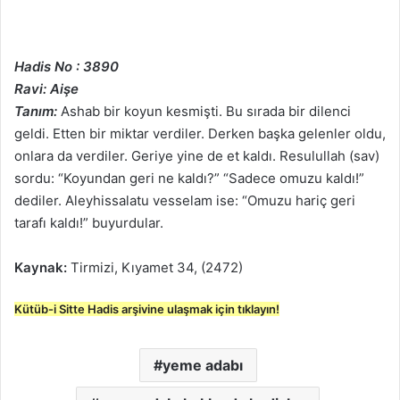
Hadis No : 3890
Ravi: Aişe
Tanım:
Ashab bir koyun kesmişti. Bu sırada bir dilenci
geldi. Etten bir miktar verdiler. Derken başka gelenler oldu,
onlara da verdiler. Geriye yine de et kaldı. Resulullah (sav)
sordu: “Koyundan geri ne kaldı?” “Sadece omuzu kaldı!”
dediler. Aleyhissalatu vesselam ise: “Omuzu hariç geri
tarafı kaldı!” buyurdular.
Kaynak:
Tirmizi, Kıyamet 34, (2472)
Kütüb-i Sitte Hadis arşivine ulaşmak için tıklayın!
yeme adabı