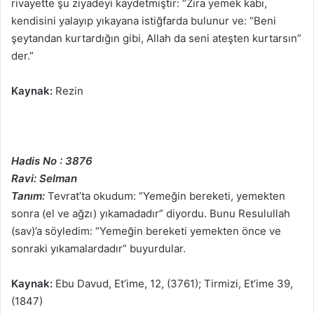
rivayette şu ziyadeyi kaydetmiştir: “Zira yemek kabı,
kendisini yalayıp yıkayana istiğfarda bulunur ve: “Beni
şeytandan kurtardığın gibi, Allah da seni ateşten kurtarsın”
der.”
Kaynak:
Rezin
Hadis No : 3876
Ravi: Selman
Tanım:
Tevrat’ta okudum: “Yemeğin bereketi, yemekten
sonra (el ve ağzı) yıkamadadır” diyordu. Bunu Resulullah
(sav)’a söyledim: “Yemeğin bereketi yemekten önce ve
sonraki yıkamalardadır” buyurdular.
Kaynak:
Ebu Davud, Et’ime, 12, (3761); Tirmizi, Et’ime 39,
(1847)