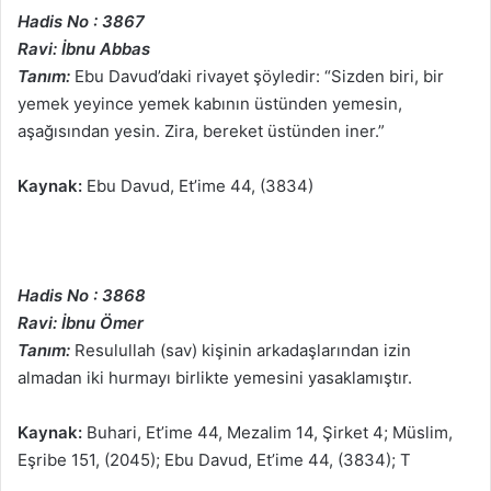
Hadis No : 3867
Ravi: İbnu Abbas
Tanım:
Ebu Davud’daki rivayet şöyledir: “Sizden biri, bir
yemek yeyince yemek kabının üstünden yemesin,
aşağısından yesin. Zira, bereket üstünden iner.”
Kaynak:
Ebu Davud, Et’ime 44, (3834)
Hadis No : 3868
Ravi: İbnu Ömer
Tanım:
Resulullah (sav) kişinin arkadaşlarından izin
almadan iki hurmayı birlikte yemesini yasaklamıştır.
Kaynak:
Buhari, Et’ime 44, Mezalim 14, Şirket 4; Müslim,
Eşribe 151, (2045); Ebu Davud, Et’ime 44, (3834); T