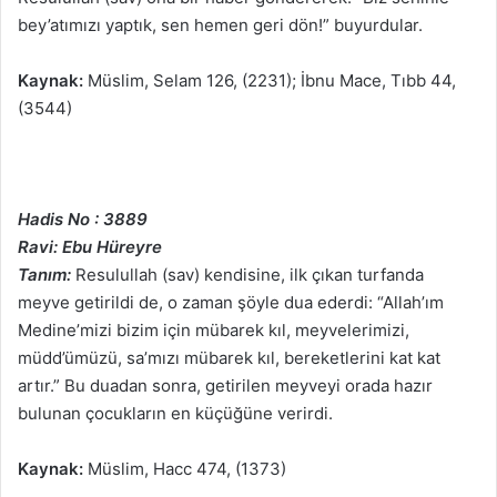
bey’atımızı yaptık, sen hemen geri dön!” buyurdular.
Kaynak:
Müslim, Selam 126, (2231); İbnu Mace, Tıbb 44,
(3544)
Hadis No : 3889
Ravi: Ebu Hüreyre
Tanım:
Resulullah (sav) kendisine, ilk çıkan turfanda
meyve getirildi de, o zaman şöyle dua ederdi: “Allah’ım
Medine’mizi bizim için mübarek kıl, meyvelerimizi,
müdd’ümüzü, sa’mızı mübarek kıl, bereketlerini kat kat
artır.” Bu duadan sonra, getirilen meyveyi orada hazır
bulunan çocukların en küçüğüne verirdi.
Kaynak:
Müslim, Hacc 474, (1373)