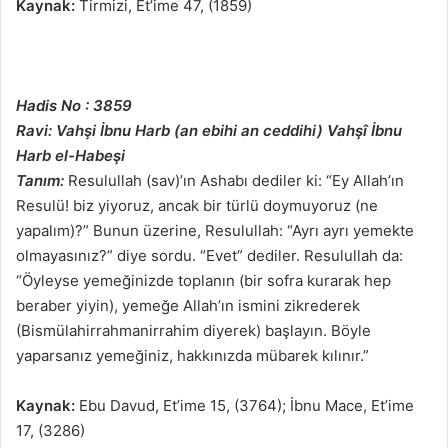
Kaynak:
Tirmizi, Et’ime 47, (1859)
Hadis No : 3859
Ravi: Vahşi İbnu Harb (an ebihi an ceddihi) Vahşî İbnu
Harb el-Habeşi
Tanım:
Resulullah (sav)’ın Ashabı dediler ki: “Ey Allah’ın
Resulü! biz yiyoruz, ancak bir türlü doymuyoruz (ne
yapalım)?” Bunun üzerine, Resulullah: “Ayrı ayrı yemekte
olmayasınız?” diye sordu. “Evet” dediler. Resulullah da:
“Öyleyse yemeğinizde toplanın (bir sofra kurarak hep
beraber yiyin), yemeğe Allah’ın ismini zikrederek
(Bismülahirrahmanirrahim diyerek) başlayın. Böyle
yaparsanız yemeğiniz, hakkınızda mübarek kılınır.”
Kaynak:
Ebu Davud, Et’ime 15, (3764); İbnu Mace, Et’ime
17, (3286)