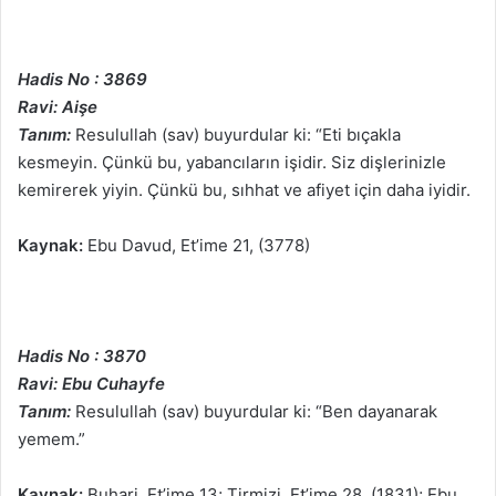
Hadis No : 3869
Ravi: Aişe
Tanım:
Resulullah (sav) buyurdular ki: “Eti bıçakla
kesmeyin. Çünkü bu, yabancıların işidir. Siz dişlerinizle
kemirerek yiyin. Çünkü bu, sıhhat ve afiyet için daha iyidir.
Kaynak:
Ebu Davud, Et’ime 21, (3778)
Hadis No : 3870
Ravi: Ebu Cuhayfe
Tanım:
Resulullah (sav) buyurdular ki: “Ben dayanarak
yemem.”
Kaynak:
Buhari, Et’ime 13; Tirmizi, Et’ime 28, (1831); Ebu