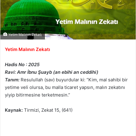
Yetim Malının Zekatı
Yetim Malının Zekatı
Hadis No : 2025
Ravi: Amr İbnu Şuayb (an ebihi an ceddihi)
Tanım:
Resulullah (sav) buyurdular ki: “Kim, mal sahibi bir
yetime veli olursa, bu malla ticaret yapsın, malın zekatını
yiyip bitirmesine terketmesin.”
Kaynak:
Tirmizi, Zekat 15, (641)