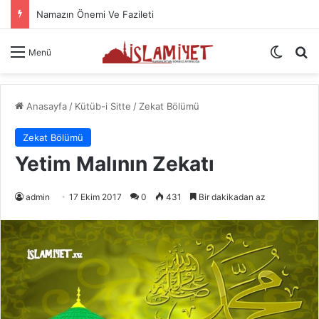
Namazın Önemi Ve Fazileti
Dış gö
A
Menü
Anasayfa
/
Kütüb-i Sitte
/
Zekat Bölümü
Zekat Bölümü
Yetim Malının Zekatı
admin
17 Ekim 2017
0
431
Bir dakikadan az