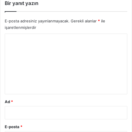
Bir yanıt yazın
E-posta adresiniz yayınlanmayacak.
Gerekli alanlar
*
ile
işaretlenmişlerdir
Y
o
r
u
m
*
Ad
*
E-posta
*