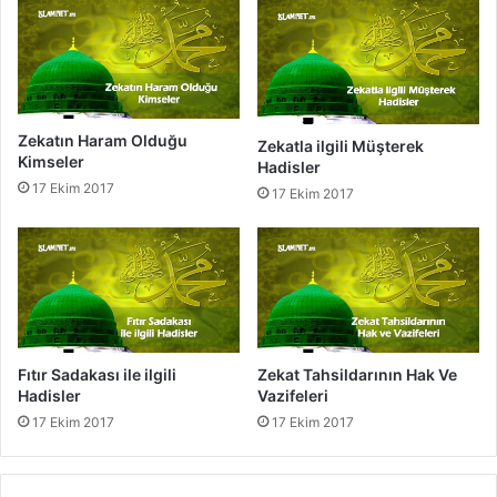
f
n
e
Z
l
e
e
k
r
a
i
t
Zekatın Haram Olduğu
Zekatla ilgili Müşterek
ı
Kimseler
Hadisler
17 Ekim 2017
17 Ekim 2017
Fıtır Sadakası ile ilgili
Zekat Tahsildarının Hak Ve
Hadisler
Vazifeleri
17 Ekim 2017
17 Ekim 2017