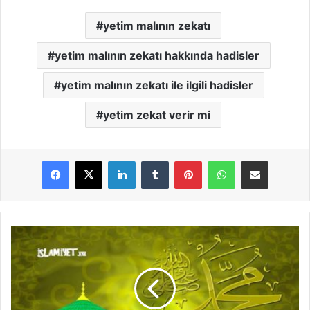
yetim malının zekatı
yetim malının zekatı hakkında hadisler
yetim malının zekatı ile ilgili hadisler
yetim zekat verir mi
LinkedIn
Tumblr
Pinterest
WhatsApp
E-Posta ile paylaş
Z
e
k
a
t
T