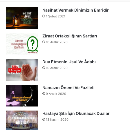
Nasihat Vermek Dinimizin Emridir
b
u
a
1 Şubat 2021
o
b
g
o
e
r
Ziraat Ortakçılığının Şartları
10 Aralık 2020
k
a
m
Dua Etmenin Usul Ve Âdabı
10 Aralık 2020
Namazın Önemi Ve Fazileti
9 Aralık 2020
Hastaya Şifa İçin Okunacak Dualar
13 Kasım 2020