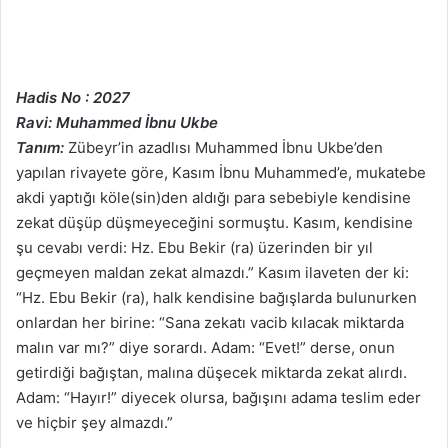
Hadis No : 2027
Ravi: Muhammed İbnu Ukbe
Tanım:
Zübeyr’in azadlısı Muhammed İbnu Ukbe’den
yapılan rivayete göre, Kasım İbnu Muhammed’e, mukatebe
akdi yaptığı köle(sin)den aldığı para sebebiyle kendisine
zekat düşüp düşmeyeceğini sormuştu. Kasım, kendisine
şu cevabı verdi: Hz. Ebu Bekir (ra) üzerinden bir yıl
geçmeyen maldan zekat almazdı.” Kasım ilaveten der ki:
“Hz. Ebu Bekir (ra), halk kendisine bağışlarda bulunurken
onlardan her birine: “Sana zekatı vacib kılacak miktarda
malın var mı?” diye sorardı. Adam: “Evet!” derse, onun
getirdiği bağıştan, malına düşecek miktarda zekat alırdı.
Adam: “Hayır!” diyecek olursa, bağışını adama teslim eder
ve hiçbir şey almazdı.”