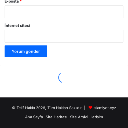
© Telif Hakkı 2026, Tüm Hakları Saklıdır |
İslamiyet.xyz
Ana Sayfa
Site Haritası
Site Arşivi
İletişim