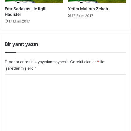
r
Fıtır Sadakası ile ilgili
Yetim Malının Zekatı
i
Hadisler
17 Ekim 2017
17 Ekim 2017
Bir yanıt yazın
E-posta adresiniz yayınlanmayacak.
Gerekli alanlar
*
ile
işaretlenmişlerdir
Y
o
r
u
m
*