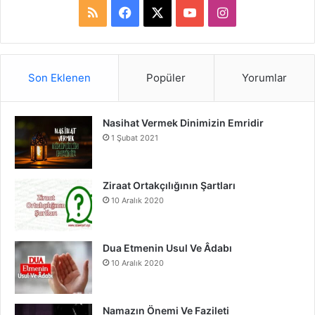
R
F
X
Y
I
S
a
o
n
S
c
u
s
Son Eklenen
Popüler
Yorumlar
e
T
t
Nasihat Vermek Dinimizin Emridir
b
u
a
1 Şubat 2021
o
b
g
o
e
r
Ziraat Ortakçılığının Şartları
10 Aralık 2020
k
a
m
Dua Etmenin Usul Ve Âdabı
10 Aralık 2020
Namazın Önemi Ve Fazileti