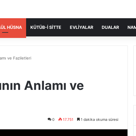
ÜL HÜSNA
KÜTÜB-I SITTE
EVLIYALAR
DUALAR
NA
mı ve Faziletleri
nın Anlamı ve
0
17.751
1 dakika okuma süresi