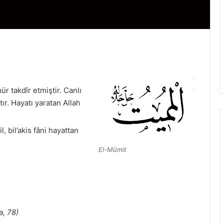
ür takdîr etmiştir. Canlı
r. Hayatı yaratan Allah
, bil’akis fâni hayattan
El-Mümit
a, 78)