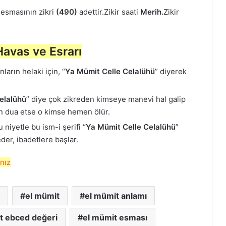
esmasının zikri
(490)
adettir.Zikir saati
Merih.
Zikir
Havas ve Esrarı
ların helaki için, “
Ya Mümit Celle Celalühü
” diyerek
elalühü
” diye çok zikreden kimseye manevi hal galip
çin dua etse o kimse hemen ölür.
 niyetle bu ism-i şerifi “
Ya Mümit Celle Celalühü
”
der, ibadetlere başlar.
ınız
el mümit
el mümit anlamı
t ebced değeri
el mümit esması