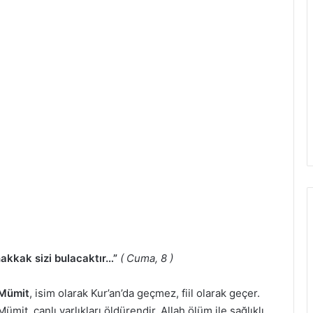
hakkak sizi bulacaktır…”
( Cuma, 8 )
Mümit
, isim olarak Kur’an’da geçmez, fiil olarak geçer.
Mümit, canlı varlıkları öldürendir. Allah ölüm ile sağlıklı