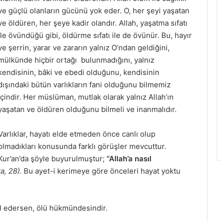
ve güçlü olanların gücünü yok eder. O, her şeyi yaşatan
ve öldüren, her şeye kadir olandır. Allah, yaşatma sıfatı
ile övündüğü gibi, öldürme sıfatı ile de övünür. Bu, hayır
ve şerrin, yarar ve zararın yalnız O’ndan geldiğini,
mülkünde hiçbir ortağı bulunmadığını, yalnız
kendisinin, bâki ve ebedi olduğunu, kendisinin
dışındaki bütün varlıkların fani olduğunu bilmemiz
içindir. Her müslüman, mutlak olarak yalnız Allah’ın
yaşatan ve öldüren olduğunu bilmeli ve inanmalıdır.
Varlıklar, hayatı elde etmeden önce canlı olup
olmadıkları konusunda farklı görüşler mevcuttur.
Kur’an’da şöyle buyurulmuştur;
“Allah’a nasıl
a, 28).
Bu ayet-i kerimeye göre önceleri hayat yoktu
gal edersen, ölü hükmündesindir.