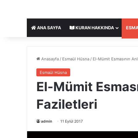
ANA SAYFA
KURAN HAKKINDA
ESMA
Anasayfa
/
Esmaül Hüsna
/
El-Mümit Esmasının Anla
Esmaül Hüsna
El-Mümit Esması
Faziletleri
admin
11 Eylül 2017