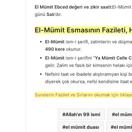
El Mümit Ebced değeri ve zikir saati:
El-Mümit 
günü
Salı
‘dır.
El-Mümit Esmasının Fazileti, 
El-Mümit
ism-i şerifi, zalimlerin ve düşman
490 kere
okunur.
El-Mümit
ism-i şerifini “
Ya Mümit Celle C
gelir. Zalim ve fasık bir kimsenin helakı i
Nefsini taat ve ibadete alıştıramıyan kişi bu
diyerek çok okursa, nefsi kendisine itaat e
Surelerin Fazilet ve Sırlarını okumak için tıklay
Allah'ın 99 ismi
el müm
el mümit duası
el mümi