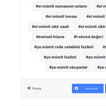
el mümit esmasının anlamı
el 
el mümit havası
el mümit 
el mümit zikir saati
el mümit zikir
esmaül hüsna
t ebced değeri
ya mümit celle celalühü fazileti
ya mümit fazileti
ya mümit i
ya mümit okuyanlar
ya 
Facebook
Paylaş