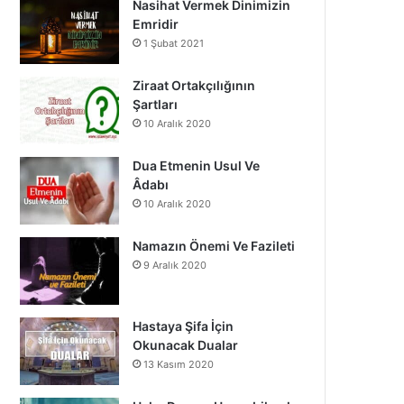
Nasihat Vermek Dinimizin
o
b
g
Emridir
1 Şubat 2021
o
e
r
k
a
Ziraat Ortakçılığının
Şartları
m
10 Aralık 2020
Dua Etmenin Usul Ve
Âdabı
10 Aralık 2020
Namazın Önemi Ve Fazileti
9 Aralık 2020
Hastaya Şifa İçin
Okunacak Dualar
13 Kasım 2020