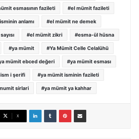
mümit esmasının fazileti
el mümit fazileti
isminin anlamı
el mümit ne demek
 sayısı
el mümit zikri
esma-ül hüsna
ya mümit
Ya Mümit Celle Celalühü
ya mümit ebced değeri
ya mümit esması
sm i şerifi
ya mümit isminin fazileti
mumit sirlari
ya mümit ya kahhar
LinkedIn
Tumblr
Pinterest
E-Posta ile paylaş
X