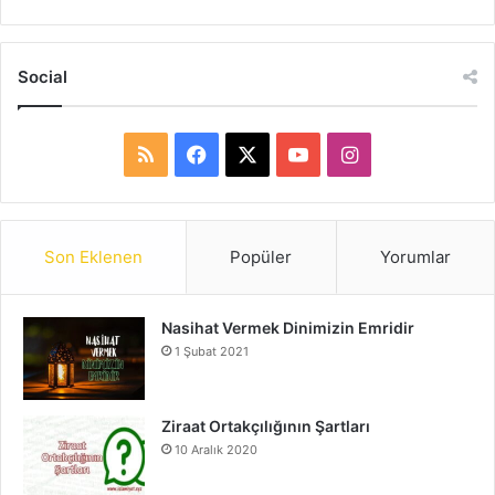
Social
R
F
X
Y
I
S
a
o
n
S
c
u
s
Son Eklenen
Popüler
Yorumlar
e
T
t
Nasihat Vermek Dinimizin Emridir
b
u
a
1 Şubat 2021
o
b
g
o
e
r
Ziraat Ortakçılığının Şartları
10 Aralık 2020
k
a