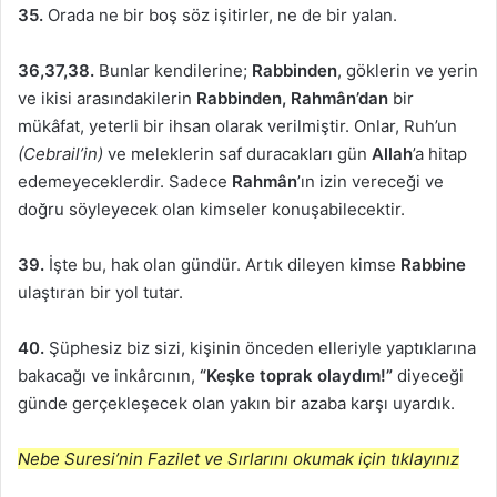
35.
Orada ne bir boş söz işitirler, ne de bir yalan.
36,37,38.
Bunlar kendilerine;
Rabbinden
, göklerin ve yerin
ve ikisi arasındakilerin
Rabbinden, Rahmân’dan
bir
mükâfat, yeterli bir ihsan olarak verilmiştir. Onlar, Ruh’un
(Cebrail’in)
ve meleklerin saf duracakları gün
Allah
’a hitap
edemeyeceklerdir. Sadece
Rahmân
’ın izin vereceği ve
doğru söyleyecek olan kimseler konuşabilecektir.
39.
İşte bu, hak olan gündür. Artık dileyen kimse
Rabbine
ulaştıran bir yol tutar.
40.
Şüphesiz biz sizi, kişinin önceden elleriyle yaptıklarına
bakacağı ve inkârcının,
“Keşke toprak olaydım!”
diyeceği
günde gerçekleşecek olan yakın bir azaba karşı uyardık.
Nebe Suresi’nin Fazilet ve Sırlarını okumak için tıklayınız