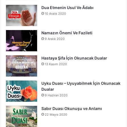
m
Dua Etmenin Usul Ve Âdabı
10 Aralık 2020
Namazın Önemi Ve Fazileti
9 Aralık 2020
Hastaya Şifa İçin Okunacak Dualar
13 Kasım 2020
Uyku Duası – Uyuyabilmek İçin Okunacak
Dualar
9 Haziran 2020
Sabır Duası Okunuşu ve Anlamı
22 Mayıs 2020