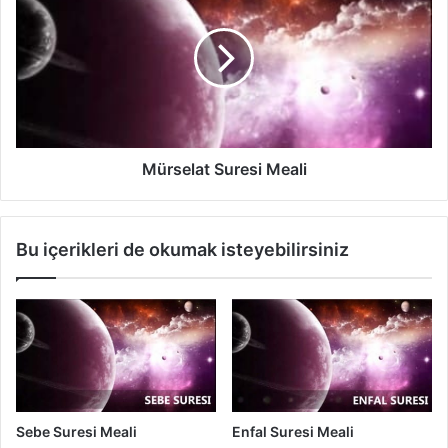
e
r
a
s
l
e
i
l
a
t
S
u
Mürselat Suresi Meali
r
e
s
Bu içerikleri de okumak isteyebilirsiniz
i
M
e
a
l
i
Sebe Suresi Meali
Enfal Suresi Meali