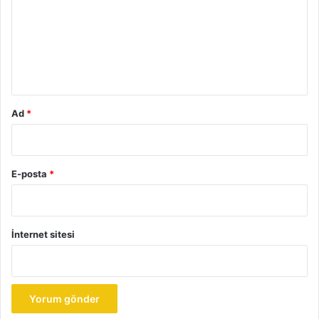
r
u
m
*
Ad
*
E-posta
*
İnternet sitesi