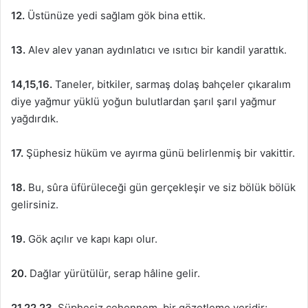
12.
Üstünüze yedi sağlam gök bina ettik.
13.
Alev alev yanan aydınlatıcı ve ısıtıcı bir kandil yarattık.
14,15,16.
Taneler, bitkiler, sarmaş dolaş bahçeler çıkaralım
diye yağmur yüklü yoğun bulutlardan şarıl şarıl yağmur
yağdırdık.
17.
Şüphesiz hüküm ve ayırma günü belirlenmiş bir vakittir.
18.
Bu, sûra üfürüleceği gün gerçekleşir ve siz bölük bölük
gelirsiniz.
19.
Gök açılır ve kapı kapı olur.
20.
Dağlar yürütülür, serap hâline gelir.
21,22,23.
Şüphesiz cehennem, bir gözetleme yeridir;