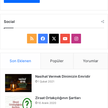
Social
R
F
X
Y
I
S
a
o
n
S
c
u
s
Son Eklenen
Popüler
Yorumlar
e
T
t
Nasihat Vermek Dinimizin Emridir
b
u
a
1 Şubat 2021
o
b
g
o
e
r
Ziraat Ortakçılığının Şartları
10 Aralık 2020
k
a