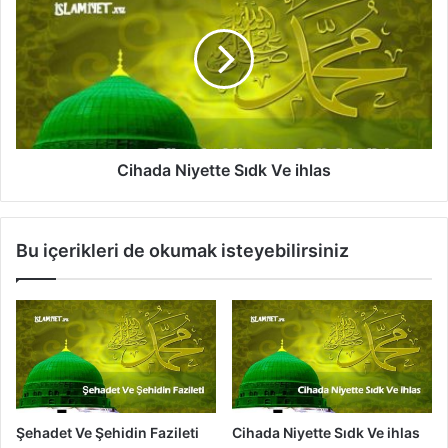
i
l
h
e
a
i
d
l
a
g
N
i
i
l
y
i
e
Cihada Niyette Sıdk Ve ihlas
H
t
ü
t
k
e
Bu içerikleri de okumak isteyebilirsiniz
ü
S
m
ı
l
d
e
k
r
V
e
i
h
l
Şehadet Ve Şehidin Fazileti
Cihada Niyette Sıdk Ve ihlas
a