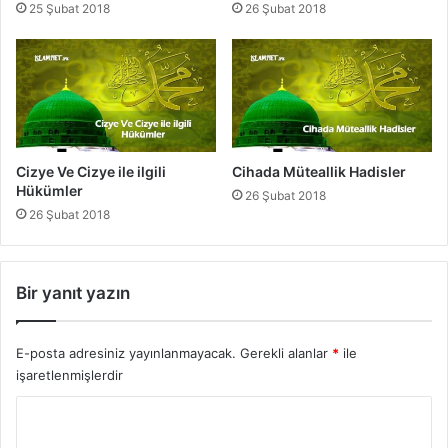
25 Şubat 2018
26 Şubat 2018
s
Cizye Ve Cizye ile ilgili
Cihada Müteallik Hadisler
Hükümler
26 Şubat 2018
26 Şubat 2018
Bir yanıt yazın
E-posta adresiniz yayınlanmayacak.
Gerekli alanlar
*
ile
işaretlenmişlerdir
Y
o