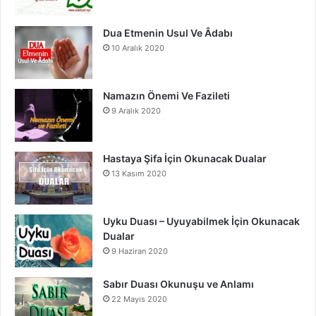
m
Dua Etmenin Usul Ve Âdabı
10 Aralık 2020
Namazın Önemi Ve Fazileti
9 Aralık 2020
Hastaya Şifa İçin Okunacak Dualar
13 Kasım 2020
Uyku Duası – Uyuyabilmek İçin Okunacak
Dualar
9 Haziran 2020
Sabır Duası Okunuşu ve Anlamı
22 Mayıs 2020