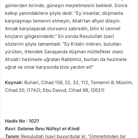
günlerden birinde, güneşin meyletmesini bekledi. Sonra
kalkıp yanındakilere şöyle dedi: “Ey insanlar, düşmanla
karşılaşmayı temenni etmeyin, Allah’tan afiyet dileyin.
Ancak karşılaşacak olursanız sabredin, bilin ki cennet
kılıçların gölgesindedir.” En sonda Resulullah (sav)
sözlerini şöyle tamamladı: “Ey Kitab’ı indiren, bulutları
yürüten, (Hendek Savaşanda düşman müttefikler olan)
Ahzab’ı hezimete uğratan Rabbimiz, bunları da hezimete
uğrat ve onlar karşısında bize yardım et!”
Kaynak:
Buhari, Cihad 156, 22, 32, 112, Temenni 8; Müslim,
Cihad 20, (1742); Ebu Davud, Cihad 98, (2631)
Hadis No : 1021
Ravi: Seleme İbnu Nüfeyl el-Kindi
Tanım:
Resulullah (sav) buyurdular ki: “Ümmetimden bir