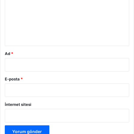
r
u
m
*
Ad
*
E-posta
*
İnternet sitesi