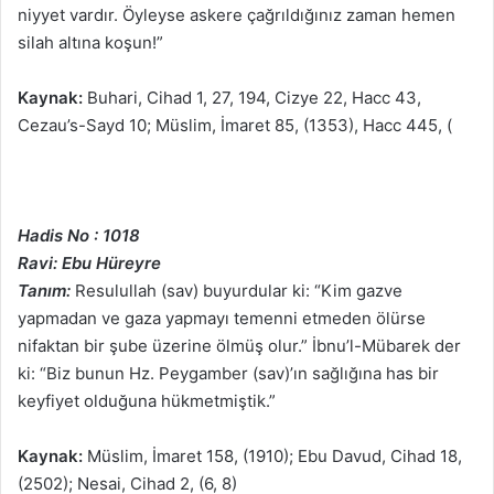
niyyet vardır. Öyleyse askere çağrıldığınız zaman hemen
silah altına koşun!”
Kaynak:
Buhari, Cihad 1, 27, 194, Cizye 22, Hacc 43,
Cezau’s-Sayd 10; Müslim, İmaret 85, (1353), Hacc 445, (
Hadis No : 1018
Ravi: Ebu Hüreyre
Tanım:
Resulullah (sav) buyurdular ki: “Kim gazve
yapmadan ve gaza yapmayı temenni etmeden ölürse
nifaktan bir şube üzerine ölmüş olur.” İbnu’l-Mübarek der
ki: “Biz bunun Hz. Peygamber (sav)’ın sağlığına has bir
keyfiyet olduğuna hükmetmiştik.”
Kaynak:
Müslim, İmaret 158, (1910); Ebu Davud, Cihad 18,
(2502); Nesai, Cihad 2, (6, 8)