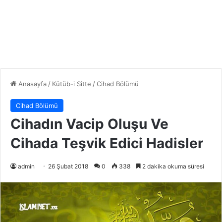
Anasayfa
/
Kütüb-i Sitte
/
Cihad Bölümü
Cihad Bölümü
Cihadın Vacip Oluşu Ve
Cihada Teşvik Edici Hadisler
admin
26 Şubat 2018
0
338
2 dakika okuma süresi