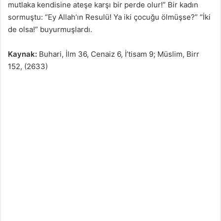
mutlaka kendisine ateşe karşı bir perde olur!” Bir kadın
sormuştu: “Ey Allah’ın Resulü! Ya iki çocuğu ölmüşse?” “İki
de olsa!” buyurmuşlardı.
Kaynak:
Buhari, İlm 36, Cenaiz 6, İ’tisam 9; Müslim, Birr
152, (2633)