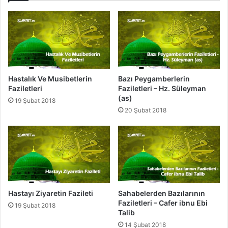
'
a
t
u
'
r
-
Hastalık Ve Musibetlerin
Bazı Peygamberlerin
R
Faziletleri
Faziletleri – Hz. Süleyman
ı
(as)
19 Şubat 2018
d
20 Şubat 2018
v
a
n
'
a
K
a
t
Hastayı Ziyaretin Fazileti
Sahabelerden Bazılarının
ı
Faziletleri – Cafer ibnu Ebi
19 Şubat 2018
l
Talib
a
14 Şubat 2018