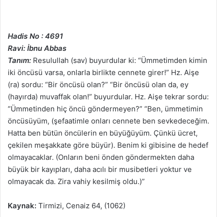
Hadis No : 4691
Ravi: İbnu Abbas
Tanım:
Resulullah (sav) buyurdular ki: “Ümmetimden kimin
iki öncüsü varsa, onlarla birlikte cennete girer!” Hz. Aişe
(ra) sordu: “Bir öncüsü olan?” “Bir öncüsü olan da, ey
(hayırda) muvaffak olan!” buyurdular. Hz. Aişe tekrar sordu:
“Ümmetinden hiç öncü göndermeyen?” “Ben, ümmetimin
öncüsüyüm, (şefaatimle onları cennete ben sevkedeceğim.
Hatta ben bütün öncülerin en büyüğüyüm. Çünkü ücret,
çekilen meşakkate göre büyür). Benim ki gibisine de hedef
olmayacaklar. (Onların beni önden göndermekten daha
büyük bir kayıpları, daha acılı bir musibetleri yoktur ve
olmayacak da. Zira vahiy kesilmiş oldu.)”
Kaynak:
Tirmizi, Cenaiz 64, (1062)