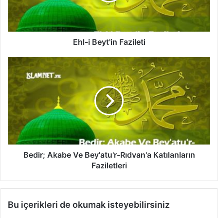
B
e
y
t
'
Ehl-i Beyt'in Fazileti
i
n
B
F
e
a
d
z
i
i
r
l
;
e
A
t
k
i
a
b
Bedir; Akabe Ve Bey'atu'r-Rıdvan'a Katılanların
e
Faziletleri
V
e
B
Bu içerikleri de okumak isteyebilirsiniz
e
y