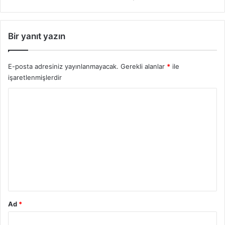
n
l
a
Bir yanıt yazın
r
ı
n
E-posta adresiniz yayınlanmayacak.
Gerekli alanlar
*
ile
F
işaretlenmişlerdir
a
z
Y
i
l
o
e
r
t
u
l
e
m
r
*
i
Ad
*