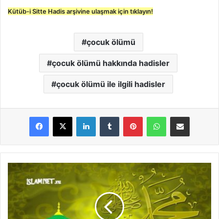
Kütüb-i Sitte Hadis arşivine ulaşmak için tıklayın!
çocuk ölümü
çocuk ölümü hakkında hadisler
çocuk ölümü ile ilgili hadisler
LinkedIn
Tumblr
Pinterest
WhatsApp
E-Posta ile paylaş
E
h
l
-
i