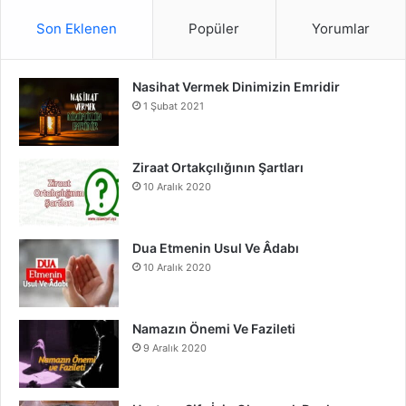
S
c
u
s
Son Eklenen
Popüler
Yorumlar
e
T
t
Nasihat Vermek Dinimizin Emridir
b
u
a
1 Şubat 2021
o
b
g
o
e
r
Ziraat Ortakçılığının Şartları
10 Aralık 2020
k
a
m
Dua Etmenin Usul Ve Âdabı
10 Aralık 2020
Namazın Önemi Ve Fazileti
9 Aralık 2020