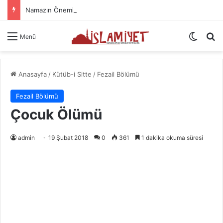
Namazın Önemi Ve Fazileti
Dış gö
A
Menü
Anasayfa
/
Kütüb-i Sitte
/
Fezail Bölümü
Fezail Bölümü
Çocuk Ölümü
admin
19 Şubat 2018
0
361
1 dakika okuma süresi