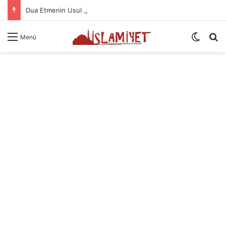
Dua Etmenin Usul Ve Âdabı
Dış gö
A
Menü