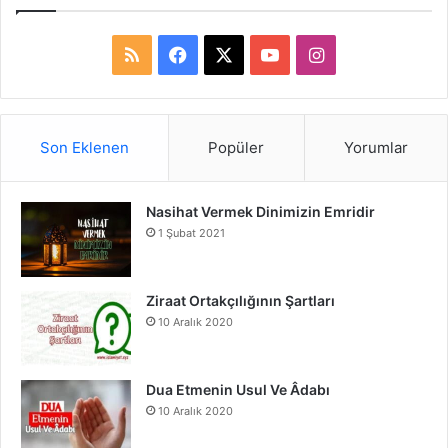
R
F
X
Y
I
S
a
o
n
S
c
u
s
Son Eklenen
Popüler
Yorumlar
e
T
t
Nasihat Vermek Dinimizin Emridir
b
u
a
1 Şubat 2021
o
b
g
o
e
r
Ziraat Ortakçılığının Şartları
10 Aralık 2020
k
a
m
Dua Etmenin Usul Ve Âdabı
10 Aralık 2020