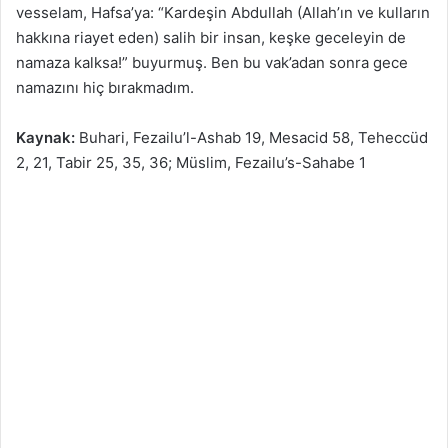
vesselam, Hafsa’ya: “Kardeşin Abdullah (Allah’ın ve kulların
hakkına riayet eden) salih bir insan, keşke geceleyin de
namaza kalksa!” buyurmuş. Ben bu vak’adan sonra gece
namazını hiç bırakmadım.
Kaynak:
Buhari, Fezailu’l-Ashab 19, Mesacid 58, Teheccüd
2, 21, Tabir 25, 35, 36; Müslim, Fezailu’s-Sahabe 1