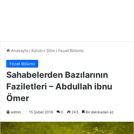
Anasayfa
/
Kütüb-i Sitte
/
Fezail Bölümü
Fezail Bölümü
Sahabelerden Bazılarının
Faziletleri – Abdullah ibnu
Ömer
admin
15 Şubat 2018
0
243
Bir dakikadan az