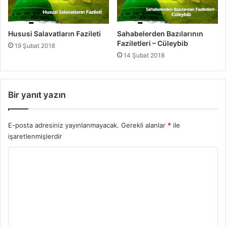
i
e
b
r
n
i
Hususi Salavatların Fazileti
Sahabelerden Bazılarının
u
-
Faziletleri – Cüleybib
19 Şubat 2018
M
A
14 Şubat 2018
e
b
s
d
'
u
u
l
Bir yanıt yazın
d
l
a
E-posta adresiniz yayınlanmayacak.
Gerekli alanlar
*
ile
h
i
işaretlenmişlerdir
b
Y
n
u
o
A
r
b
b
u
a
m
s