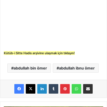
Kütüb-i Sitte Hadis arşivine ulaşmak için tıklayın!
abdullah bin ömer
abdullah ibnu ömer
LinkedIn
Tumblr
Pinterest
WhatsApp
E-Posta ile paylaş