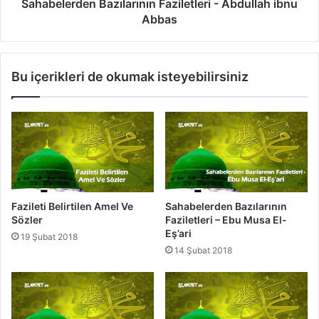
ı
d
Sahabelerden Bazılarının Faziletleri - Abdullah ibnu
n
e
Abbas
F
n
a
B
z
a
Bu içerikleri de okumak isteyebilirsiniz
i
z
l
ı
e
l
t
a
l
r
e
ı
r
n
i
ı
-
n
Fazileti Belirtilen Amel Ve
Sahabelerden Bazılarının
A
F
Sözler
Faziletleri – Ebu Musa El-
b
a
Eş’ari
19 Şubat 2018
d
z
14 Şubat 2018
u
i
l
l
l
e
a
t
h
l