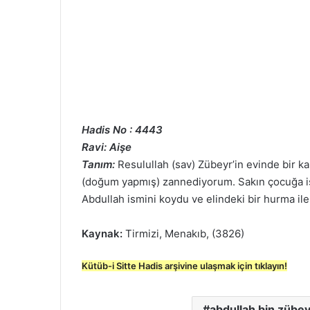
Hadis No : 4443
Ravi: Aişe
Tanım:
Resulullah (sav) Zübeyr’in evinde bir k
(doğum yapmış) zannediyorum. Sakın çocuğa i
Abdullah ismini koydu ve elindeki bir hurma ile 
Kaynak:
Tirmizi, Menakıb, (3826)
Kütüb-i Sitte Hadis arşivine ulaşmak için tıklayın!
abdullah bin zübey