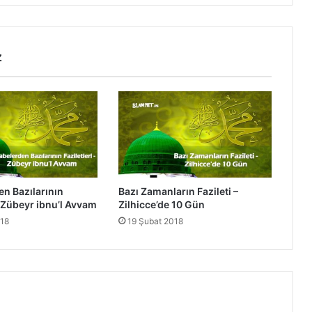
B
a
z
ı
z
l
a
r
ı
n
ı
n
F
a
n Bazılarının
Bazı Zamanların Fazileti –
z
– Zübeyr ibnu’l Avvam
Zilhicce’de 10 Gün
i
018
19 Şubat 2018
l
e
t
l
e
r
i