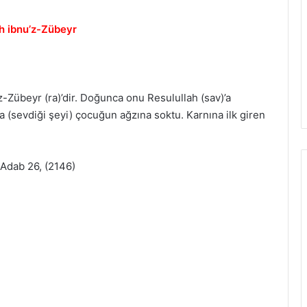
ah ibnu’z-Zübeyr
z-Zübeyr (ra)’dir. Doğunca onu Resulullah (sav)’a
ra (sevdiği şeyi) çocuğun ağzına soktu. Karnına ilk giren
 Adab 26, (2146)