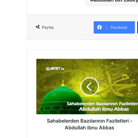
Facebook
Paylaş
S
a
h
a
b
e
l
e
r
d
Sahabelerden Bazılarının Faziletleri -
e
Abdullah ibnu Abbas
n