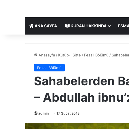
ANA SAYFA
KURAN HAKKINDA
ESMA
Anasayfa
/
Kütüb-i Sitte
/
Fezail Bölümü
/
Sahabeler
Fezail Bölümü
Sahabelerden Baz
– Abdullah ibnu
admin
17 Şubat 2018