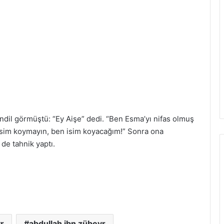
andil görmüştü: “Ey Aişe” dedi. “Ben Esma’yı nifas olmuş
sim koymayın, ben isim koyacağım!” Sonra ona
de tahnik yaptı.
r
abdullah ibn zübeyr