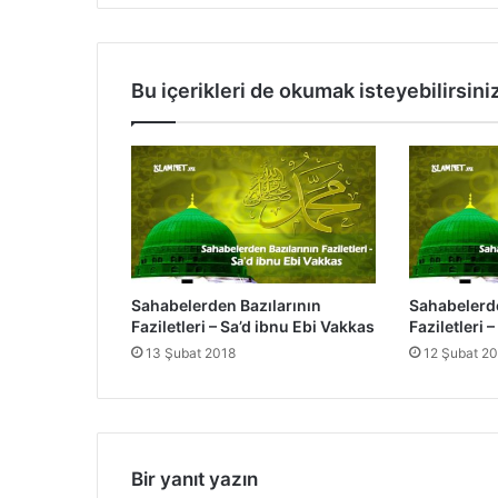
B
a
z
ı
Bu içerikleri de okumak isteyebilirsini
l
a
r
ı
n
ı
n
F
a
Sahabelerden Bazılarının
Sahabelerde
z
Faziletleri – Sa’d ibnu Ebi Vakkas
Faziletleri 
i
13 Şubat 2018
12 Şubat 2
l
e
t
l
e
r
Bir yanıt yazın
i