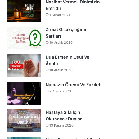
Nasihat Vermek Dinimizin
o
b
g
Emridir
1 Şubat 2021
o
e
r
k
a
Ziraat Ortakçılığının
Şartları
m
10 Aralık 2020
Dua Etmenin Usul Ve
Âdabı
10 Aralık 2020
Namazın Önemi Ve Fazileti
9 Aralık 2020
Hastaya Şifa İçin
Okunacak Dualar
13 Kasım 2020