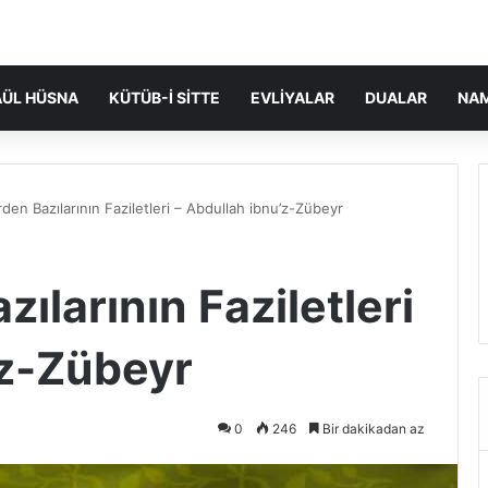
ÜL HÜSNA
KÜTÜB-I SITTE
EVLIYALAR
DUALAR
NA
den Bazılarının Faziletleri – Abdullah ibnu’z-Zübeyr
ılarının Faziletleri
’z-Zübeyr
0
246
Bir dakikadan az