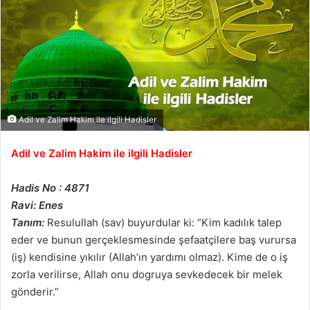
Adil ve Zalim Hakim ile ilgili Hadisler
Adil ve Zalim Hakim ile ilgili Hadisler
Hadis No : 4871
Ravi: Enes
Tanım:
Resulullah (sav) buyurdular ki: “Kim kadılık talep
eder ve bunun gerçeklesmesinde şefaatçilere baş vurursa
(iş) kendisine yıkılır (Allah’ın yardımı olmaz). Kime de o iş
zorla verilirse, Allah onu dogruya sevkedecek bir melek
gönderir.”