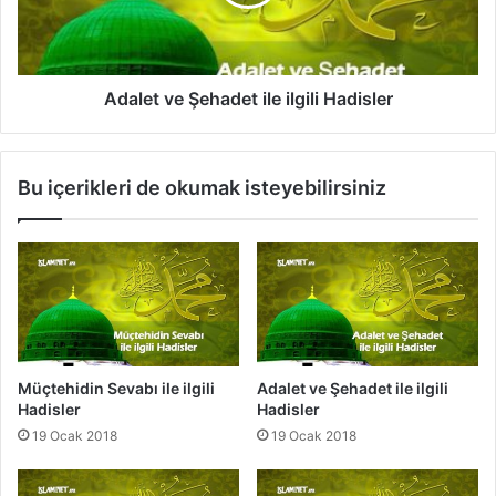
l
t
e
v
r
e
i
Ş
l
e
Adalet ve Şehadet ile ilgili Hadisler
e
h
i
a
l
d
Bu içerikleri de okumak isteyebilirsiniz
g
e
i
t
l
i
i
l
H
e
a
i
d
l
i
g
s
i
Müçtehidin Sevabı ile ilgili
Adalet ve Şehadet ile ilgili
l
l
Hadisler
Hadisler
e
i
19 Ocak 2018
19 Ocak 2018
r
H
a
d