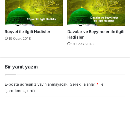
i
s
l
e
r
Rüşvet ile ilgili Hadisler
Davalar ve Beyyineler ile ilgili
Hadisler
19 Ocak 2018
19 Ocak 2018
Bir yanıt yazın
E-posta adresiniz yayınlanmayacak.
Gerekli alanlar
*
ile
işaretlenmişlerdir
Y
o
r
u