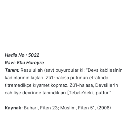
Hadis No : 5022
Ravi: Ebu Hureyre
Tanım:
Resulullah (sav) buyurdular ki: “Devs kabilesinin
kadınlarının kıçları, Zü’l-halasa putunun etrafında
titremedikçe kıyamet kopmaz. Zü’l-halasa, Devsiilerin
cahiliye devrinde tapındıkları [Tebale’deki] puttur.”
Kaynak:
Buhari, Fiten 23; Müslim, Fiten 51, (2906)