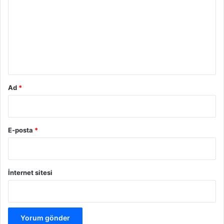
r
u
m
*
Ad
*
E-posta
*
İnternet sitesi