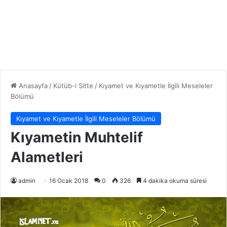
Anasayfa
/
Kütüb-i Sitte
/
Kıyamet ve Kıyametle İlgili Meseleler
Bölümü
Kıyamet ve Kıyametle İlgili Meseleler Bölümü
Kıyametin Muhtelif
Alametleri
admin
16 Ocak 2018
0
326
4 dakika okuma süresi