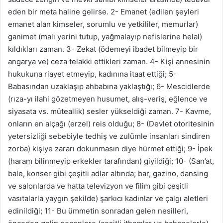
eden bir meta haline gelirse. 2- Emanet (edilen şeyleri
emanet alan kimseler, sorumlu ve yetkililer, memurlar)
ganimet (malı yerini tutup, yağmalayıp nefislerine helal)
kıldıkları zaman. 3- Zekat (ödemeyi ibadet bilmeyip bir
angarya ve) ceza telakki ettikleri zaman. 4- Kişi annesinin
hukukuna riayet etmeyip, kadınına itaat ettiği; 5-
Babasından uzaklaşıp ahbabına yaklaştığı; 6- Mescidlerde
(rıza-yı ilahi gözetmeyen husumet, alış-veriş, eğlence ve
siyasata vs. müteallik) sesler yükseldiği zaman. 7- Kavme,
onların en alçağı (erzel) reis olduğu; 8- (Devlet otoritesinin
yetersizliği sebebiyle tedhiş ve zulümle insanları sindiren
zorba) kişiye zararı dokunmasın diye hürmet ettiği; 9- İpek
(haram bilinmeyip erkekler tarafından) giyildiği; 10- (San’at,
bale, konser gibi çeşitli adlar altında; bar, gazino, dansing
ve salonlarda ve hatta televizyon ve filim gibi çeşitli
vasıtalarla yaygın şekilde) şarkıcı kadınlar ve çalgı aletleri
edinildiği; 11- Bu ümmetin sonradan gelen nesilleri,