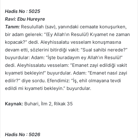
Hadis No : 5025
Ravi: Ebu Hureyre
Tanım:
Resulullah (sav), yanındaki cemaate konuşurken,
bir adam gelerek: “(Ey Allah’ın Resulü!) Kıyamet ne zaman
kopacak?” dedi. Aleyhissalatu vesselam konuşmasına
devam etti, sözlerini bitirdiği vakit: “Sual sahibi nerede?”
buyurdular: Adam: “İşte buradayım ey Allah’ın Resulü!”
dedi. Aleyhissalatu vesselam: “Emanet zayi edildiği vakit
kıyameti bekleyin!” buyurdular. Adam: “Emanet nasıl zayi
edilir?” diye sordu. Efendimiz: “İş, ehil olmayana tevdi
edildi mi kıyameti bekleyin.” buyurdular.
Kaynak:
Buhari, İlm 2, Rikak 35
Hadis No : 5026