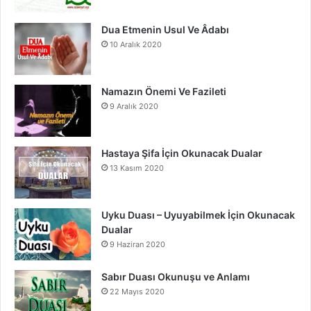
m
Dua Etmenin Usul Ve Âdabı
10 Aralık 2020
Namazın Önemi Ve Fazileti
9 Aralık 2020
Hastaya Şifa İçin Okunacak Dualar
13 Kasım 2020
Uyku Duası – Uyuyabilmek İçin Okunacak
Dualar
9 Haziran 2020
Sabır Duası Okunuşu ve Anlamı
22 Mayıs 2020