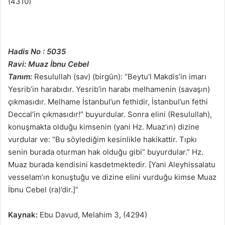
(4310)
Hadis No : 5035
Ravi: Muaz İbnu Cebel
Tanım:
Resulullah (sav) (birgün): “Beytu’l Makdis’in imarı
Yesrib’in harabıdır. Yesrib’in harabı melhamenin (savaşın)
çıkmasıdır. Melhame İstanbul’un fethidir, İstanbul’un fethi
Deccal’in çıkmasıdır!” buyurdular. Sonra elini (Resulullah),
konuşmakta olduğu kimsenin (yani Hz. Muaz’ın) dizine
vurdular ve: “Bu söylediğim kesinlikle hakikattir. Tıpkı
senin burada oturman hak olduğu gibi” buyurdular.” Hz.
Muaz burada kendisini kasdetmektedir. [Yani Aleyhissalatu
vesselam’ın konuştuğu ve dizine elini vurduğu kimse Muaz
İbnu Cebel (ra)’dir.]”
Kaynak:
Ebu Davud, Melahim 3, (4294)