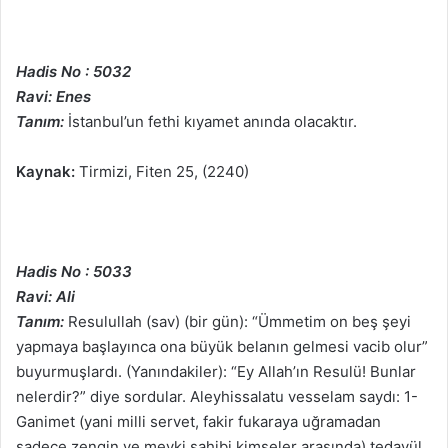
Hadis No : 5032
Ravi: Enes
Tanım:
İstanbul’un fethi kıyamet anında olacaktır.
Kaynak:
Tirmizi, Fiten 25, (2240)
Hadis No : 5033
Ravi: Ali
Tanım:
Resulullah (sav) (bir gün): “Ümmetim on beş şeyi
yapmaya başlayınca ona büyük belanın gelmesi vacib olur”
buyurmuşlardı. (Yanındakiler): “Ey Allah’ın Resulü! Bunlar
nelerdir?” diye sordular. Aleyhissalatu vesselam saydı: 1-
Ganimet (yani milli servet, fakir fukaraya uğramadan
sadece zengin ve mevki sahibi kimseler arasında) tedavül