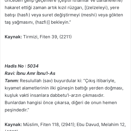
önceden gelip geçenlere (çeşitli ithamlar ve bahanelerle)
hakaret ettiği zaman artık kızıl rüzgarı, [(zelzeleyi), yere
batışı (hasfı) veya suret değiştirmeyi (meshi) veya gökten
taş yağmasını, (hazfı)] bekleyin.”
Kaynak:
Tirmizi, Fiten 39, (2211)
Hadis No : 5034
Ravi: İbnu Amr İbnu’l-As
Tanım:
Resulullah (sav) buyurdular ki: “Çıkış itibariyle,
kıyamet alametlerinin ilki güneşin battığı yerden doğması,
kuşluk vakti insanlara dabbetu’l-arzın çıkmasıdır.
Bunlardan hangisi önce çıkarsa, diğeri de onun hemen
peşindedir.”
Kaynak:
Müslim, Fiten 118, (2941); Ebu Davud, Melahim 12,