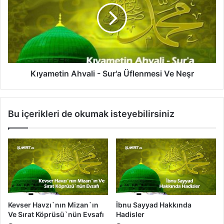
B
a
i
m
r
e
A
t
t
i
e
n
ş
A
Kıyametin Ahvali - Sur'a Üflenmesi Ve Neşr
i
h
n
v
Ç
a
Bu içerikleri de okumak isteyebilirsiniz
ı
l
k
i
m
-
a
S
s
u
ı
r
'
a
Ü
Kevser Havzı`nın Mizan`ın
İbnu Sayyad Hakkında
f
Ve Sırat Köprüsü`nün Evsafı
Hadisler
l