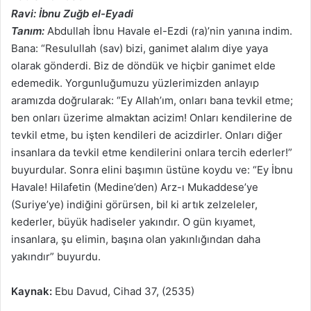
Ravi: İbnu Zuğb el-Eyadi
Tanım:
Abdullah İbnu Havale el-Ezdi (ra)’nin yanına indim.
Bana: “Resulullah (sav) bizi, ganimet alalım diye yaya
olarak gönderdi. Biz de döndük ve hiçbir ganimet elde
edemedik. Yorgunluğumuzu yüzlerimizden anlayıp
aramızda doğrularak: “Ey Allah’ım, onları bana tevkil etme;
ben onları üzerime almaktan acizim! Onları kendilerine de
tevkil etme, bu işten kendileri de acizdirler. Onları diğer
insanlara da tevkil etme kendilerini onlara tercih ederler!”
buyurdular. Sonra elini başımın üstüne koydu ve: “Ey İbnu
Havale! Hilafetin (Medine’den) Arz-ı Mukaddese’ye
(Suriye’ye) indiğini görürsen, bil ki artık zelzeleler,
kederler, büyük hadiseler yakındır. O gün kıyamet,
insanlara, şu elimin, başına olan yakınlığından daha
yakındır” buyurdu.
Kaynak:
Ebu Davud, Cihad 37, (2535)