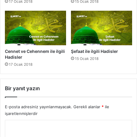
17 Ocak 2018
15 Ocak 2018
e
n
m
e
s
i
V
e
Cennet ve Cehennem ile ilgili
Şefaat ile ilgili Hadisler
N
Hadisler
15 Ocak 2018
e
17 Ocak 2018
ş
r
Bir yanıt yazın
E-posta adresiniz yayınlanmayacak.
Gerekli alanlar
*
ile
işaretlenmişlerdir
Y
o