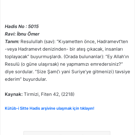
Hadis No : 5015
Ravi: İbnu Ömer
Tanım:
Resulullah (sav): “Kıyametten önce, Hadramevt’ten
-veya Hadramevt denizinden- bir ateş çıkacak, insanları
toplayacak” buyurmuşlardı. (Orada bulunanlar): “Ey Allah’ın
Resulü (o güne ulaşırsak) ne yapmamızı emredersiniz?”
diye sordular. “Size Şam(‘ı yani Suriye’ye gitmenizi) tavsiye
ederim” buyurdular.
Kaynak:
Tirmizi, Fiten 42, (2218)
Kütüb-i Sitte Hadis arşivine ulaşmak için tıklayın!