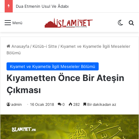
Namazın Önemi Ve Fazileti
Dış gö
A
Menü
Anasayfa
/
Kütüb-i Sitte
/
Kıyamet ve Kıyametle İlgili Meseleler
Bölümü
Kıyamet ve Kıyametle İlgili Meseleler Bölümü
Kıyametten Önce Bir Ateşin
Çıkması
admin
16 Ocak 2018
0
282
Bir dakikadan az