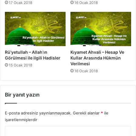
17 Ocak 2018
16 Ocak 2018
e
r
i
Rü’yetullah – Allah’ın
Kıyamet Ahvali – Hesap Ve
Görülmesi ile ilgili Hadisler
Kullar Arasında Hükmün
Verilmesi
15 Ocak 2018
16 Ocak 2018
Bir yanıt yazın
E-posta adresiniz yayınlanmayacak.
Gerekli alanlar
*
ile
işaretlenmişlerdir
Y