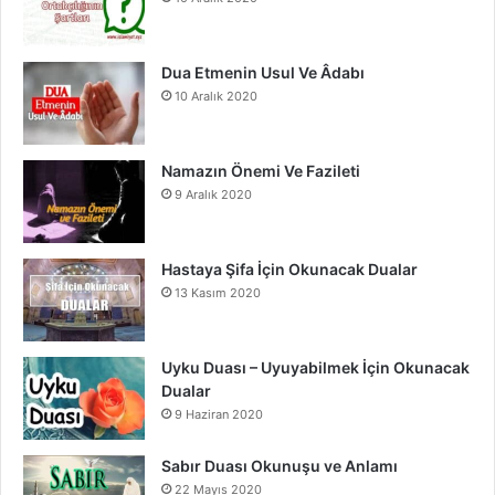
k
a
m
Dua Etmenin Usul Ve Âdabı
10 Aralık 2020
Namazın Önemi Ve Fazileti
9 Aralık 2020
Hastaya Şifa İçin Okunacak Dualar
13 Kasım 2020
Uyku Duası – Uyuyabilmek İçin Okunacak
Dualar
9 Haziran 2020
Sabır Duası Okunuşu ve Anlamı
22 Mayıs 2020