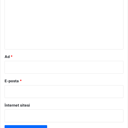
o
r
u
m
*
Ad
*
E-posta
*
İnternet sitesi