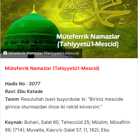
Müteferrik Namazlar (Tahiyyetü'l-Mescid)
Müteferrik Namazlar (Tahiyyetü’l-Mescid)
Hadis No : 3077
Ravi: Ebu Katade
Tanım:
Resulullah (sav) buyurdular ki: “Biriniz mescide
girince oturmazdan önce iki rek’at kılıversin.”
Kaynak:
Buhari, Salat 60, Teheccüd 25; Müslim, Müsafirin
69, (714); Muvatta, Kasru’s-Salat 57, (1, 162); Ebu