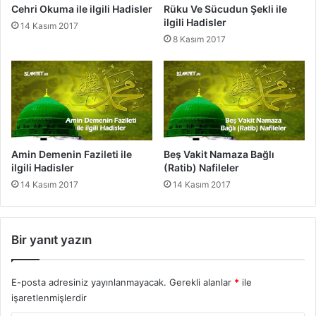
l
Cehri Okuma ile ilgili Hadisler
Rüku Ve Sücudun Şekli ile
s
i
ilgili Hadisler
14 Kasım 2017
l
H
8 Kasım 2017
e
a
r
d
i
s
l
e
r
Amin Demenin Fazileti ile
Beş Vakit Namaza Bağlı
ilgili Hadisler
(Ratib) Nafileler
14 Kasım 2017
14 Kasım 2017
Bir yanıt yazın
E-posta adresiniz yayınlanmayacak.
Gerekli alanlar
*
ile
işaretlenmişlerdir