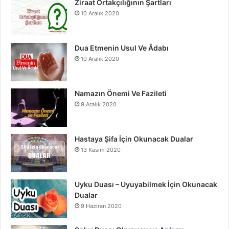
Ziraat Ortakçılığının Şartları
10 Aralık 2020
k
a
m
Dua Etmenin Usul Ve Âdabı
10 Aralık 2020
Namazın Önemi Ve Fazileti
9 Aralık 2020
Hastaya Şifa İçin Okunacak Dualar
13 Kasım 2020
Uyku Duası – Uyuyabilmek İçin Okunacak
Dualar
9 Haziran 2020