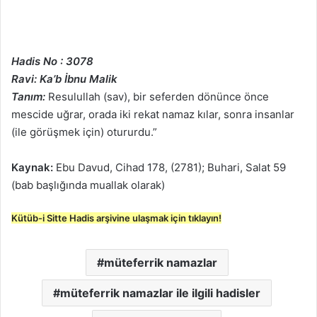
Hadis No : 3078
Ravi: Ka’b İbnu Malik
Tanım:
Resulullah (sav), bir seferden dönünce önce
mescide uğrar, orada iki rekat namaz kılar, sonra insanlar
(ile görüşmek için) otururdu.”
Kaynak:
Ebu Davud, Cihad 178, (2781); Buhari, Salat 59
(bab başlığında muallak olarak)
Kütüb-i Sitte Hadis arşivine ulaşmak için tıklayın!
müteferrik namazlar
müteferrik namazlar ile ilgili hadisler