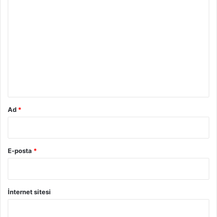
Y
o
r
u
m
*
Ad
*
E-posta
*
İnternet sitesi