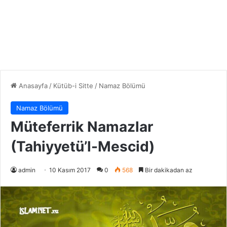
Anasayfa
/
Kütüb-i Sitte
/
Namaz Bölümü
Namaz Bölümü
Müteferrik Namazlar
(Tahiyyetü’l-Mescid)
admin
10 Kasım 2017
0
568
Bir dakikadan az