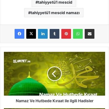
tahiyyetü'l mescid
tahiyyetü'l mescid namazı
LinkedIn
Tumblr
Pinterest
WhatsApp
E-Posta ile paylaş
N
a
m
a
z
V
e
H
u
t
Namaz Ve Hutbede Kıraat ile ilgili Hadisler
b