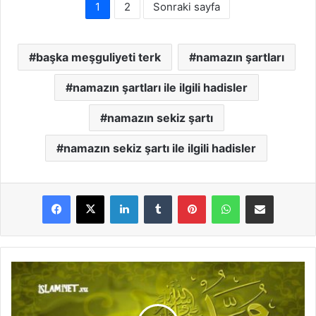
1
2
Sonraki sayfa
başka meşguliyeti terk
namazın şartları
namazın şartları ile ilgili hadisler
namazın sekiz şartı
namazın sekiz şartı ile ilgili hadisler
LinkedIn
Tumblr
Pinterest
WhatsApp
E-Posta ile paylaş
N
a
m
a