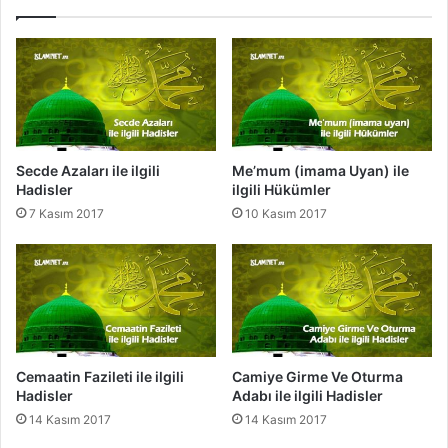
n
i
T
V
e
e
h
R
a
ü
r
k
e
ü
t
n
Secde Azaları ile ilgili
Me’mum (imama Uyan) ile
l
Hadisler
ilgili Hükümler
e
7 Kasım 2017
10 Kasım 2017
r
i
Cemaatin Fazileti ile ilgili
Camiye Girme Ve Oturma
Hadisler
Adabı ile ilgili Hadisler
14 Kasım 2017
14 Kasım 2017