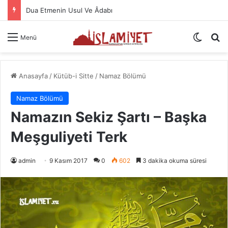
Namazın Önemi Ve Fazileti
Dış gö
A
Menü
Anasayfa
/
Kütüb-i Sitte
/
Namaz Bölümü
Namaz Bölümü
Namazın Sekiz Şartı – Başka
Meşguliyeti Terk
admin
9 Kasım 2017
0
602
3 dakika okuma süresi