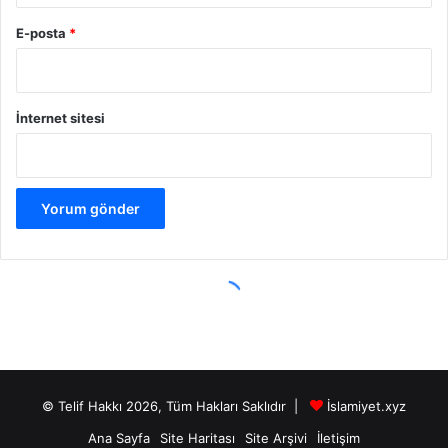
© Telif Hakkı 2026, Tüm Hakları Saklıdır |
İslamiyet.xyz
Ana Sayfa
Site Haritası
Site Arşivi
İletişim