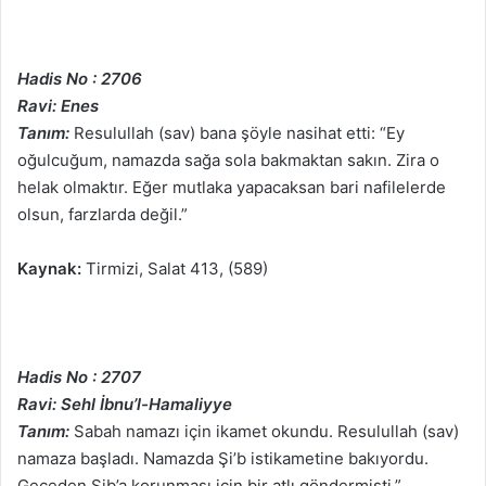
Hadis No : 2706
Ravi: Enes
Tanım:
Resulullah (sav) bana şöyle nasihat etti: “Ey
oğulcuğum, namazda sağa sola bakmaktan sakın. Zira o
helak olmaktır. Eğer mutlaka yapacaksan bari nafilelerde
olsun, farzlarda değil.”
Kaynak:
Tirmizi, Salat 413, (589)
Hadis No : 2707
Ravi: Sehl İbnu’l-Hamaliyye
Tanım:
Sabah namazı için ikamet okundu. Resulullah (sav)
namaza başladı. Namazda Şi’b istikametine bakıyordu.
Geceden Şib’a korunması için bir atlı göndermişti.”