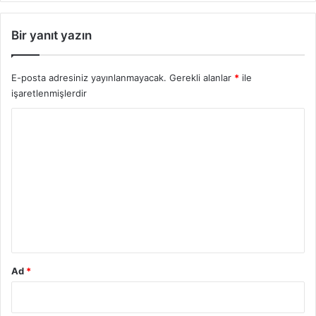
Bir yanıt yazın
E-posta adresiniz yayınlanmayacak.
Gerekli alanlar
*
ile
işaretlenmişlerdir
Y
o
r
u
m
*
Ad
*