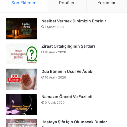
Son Eklenen
Popüler
Yorumlar
e
T
t
Nasihat Vermek Dinimizin Emridir
b
u
a
1 Şubat 2021
o
b
g
o
e
r
Ziraat Ortakçılığının Şartları
10 Aralık 2020
k
a
m
Dua Etmenin Usul Ve Âdabı
10 Aralık 2020
Namazın Önemi Ve Fazileti
9 Aralık 2020
Hastaya Şifa İçin Okunacak Dualar