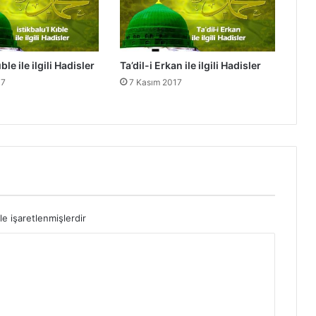
a
d
i
s
ıble ile ilgili Hadisler
Ta’dil-i Erkan ile ilgili Hadisler
l
e
17
7 Kasım 2017
r
le işaretlenmişlerdir