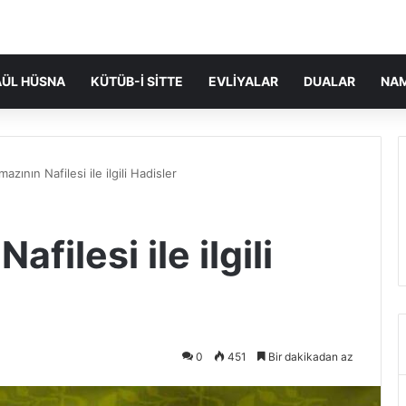
ÜL HÜSNA
KÜTÜB-I SITTE
EVLIYALAR
DUALAR
NA
azının Nafilesi ile ilgili Hadisler
filesi ile ilgili
0
451
Bir dakikadan az