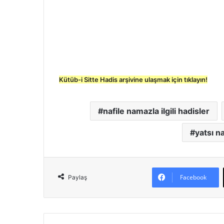
Kütüb-i Sitte Hadis arşivine ulaşmak için tıklayın!
nafile namazla ilgili hadisler
yatsı n
Facebook
Paylaş