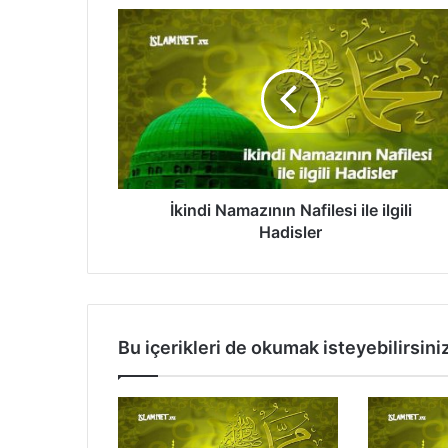
İ
k
i
n
d
i
N
a
m
a
İkindi Namazının Nafilesi ile ilgili
z
Hadisler
ı
n
ı
n
N
Bu içerikleri de okumak isteyebilirsini
a
f
i
l
e