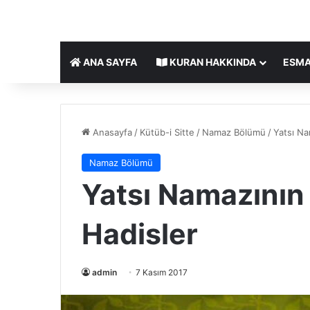
ANA SAYFA
KURAN HAKKINDA
ESMA
Anasayfa
/
Kütüb-i Sitte
/
Namaz Bölümü
/
Yatsı Nam
Namaz Bölümü
Yatsı Namazının Na
Hadisler
admin
7 Kasım 2017