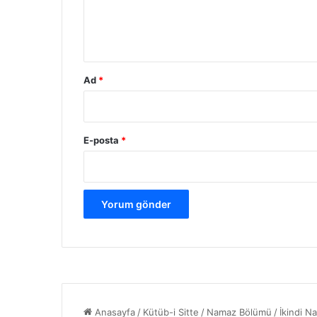
m
*
Ad
*
E-posta
*