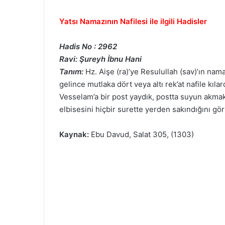
Yatsı Namazının Nafilesi ile ilgili Hadisler
Hadis No : 2962
Ravi: Şureyh İbnu Hani
Tanım:
Hz. Aişe (ra)’ye Resulullah (sav)’ın nam
gelince mutlaka dört veya altı rek’at nafile kıl
Vesselam’a bir post yaydık, postta suyun akmak
elbisesini hiçbir surette yerden sakındığını g
Kaynak:
Ebu Davud, Salat 305, (1303)