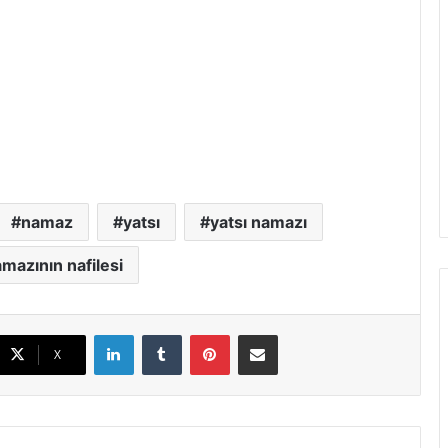
namaz
yatsı
yatsı namazı
amazının nafilesi
LinkedIn
Tumblr
Pinterest
E-Posta ile paylaş
X