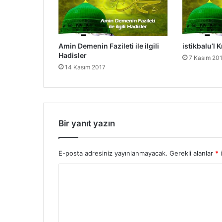
s
i
i
l
Amin Demenin Fazileti ile ilgili
istikbalu’l K
e
Hadisler
i
7 Kasım 20
14 Kasım 2017
l
g
i
l
i
H
Bir yanıt yazın
a
d
i
E-posta adresiniz yayınlanmayacak.
Gerekli alanlar
*
i
s
Y
l
e
o
r
r
u