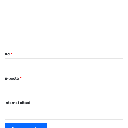
o
r
u
m
*
Ad
*
E-posta
*
İnternet sitesi