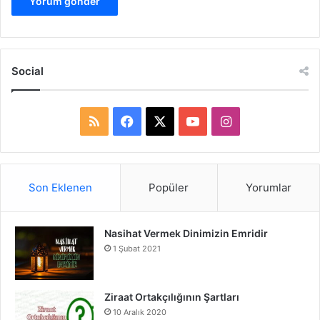
Social
R
F
X
Y
I
S
a
o
n
S
c
u
s
Son Eklenen
Popüler
Yorumlar
e
T
t
Nasihat Vermek Dinimizin Emridir
b
u
a
1 Şubat 2021
o
b
g
o
e
r
Ziraat Ortakçılığının Şartları
10 Aralık 2020