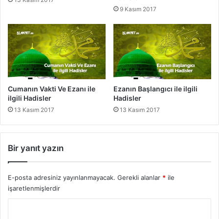
l
9 Kasım 2017
e
i
l
g
i
l
i
H
Cumanın Vakti Ve Ezanı ile
Ezanın Başlangıcı ile ilgili
a
ilgili Hadisler
Hadisler
d
13 Kasım 2017
13 Kasım 2017
i
s
l
e
Bir yanıt yazın
r
E-posta adresiniz yayınlanmayacak.
Gerekli alanlar
*
ile
işaretlenmişlerdir
Y