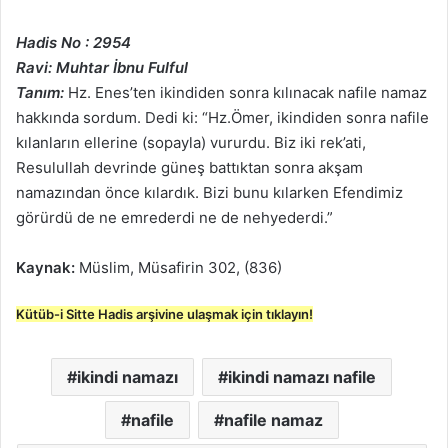
Hadis No : 2954
Ravi: Muhtar İbnu Fulful
Tanım:
Hz. Enes’ten ikindiden sonra kılınacak nafile namaz
hakkında sordum. Dedi ki: “Hz.Ömer, ikindiden sonra nafile
kılanların ellerine (sopayla) vururdu. Biz iki rek’ati,
Resulullah devrinde güneş battıktan sonra akşam
namazından önce kılardık. Bizi bunu kılarken Efendimiz
görürdü de ne emrederdi ne de nehyederdi.”
Kaynak:
Müslim, Müsafirin 302, (836)
Kütüb-i Sitte Hadis arşivine ulaşmak için tıklayın!
ikindi namazı
ikindi namazı nafile
nafile
nafile namaz