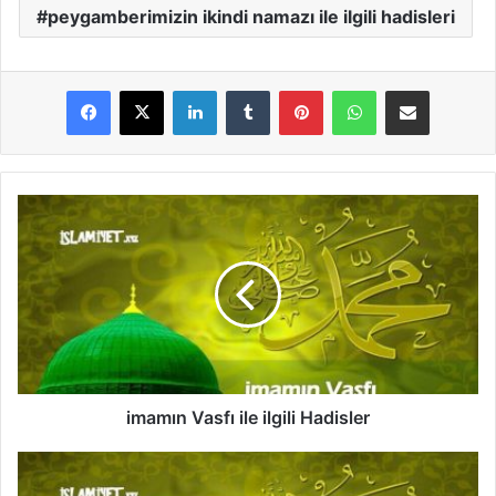
peygamberimizin ikindi namazı ile ilgili hadisleri
LinkedIn
Tumblr
Pinterest
WhatsApp
E-Posta ile paylaş
i
m
a
m
ı
n
V
a
s
f
imamın Vasfı ile ilgili Hadisler
ı
i
Y
l
a