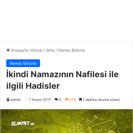
Anasayfa
/
Kütüb-i Sitte
/
Namaz Bölümü
Namaz Bölümü
İkindi Namazının Nafilesi ile
ilgili Hadisler
admin
7 Kasım 2017
0
578
1 dakika okuma süresi