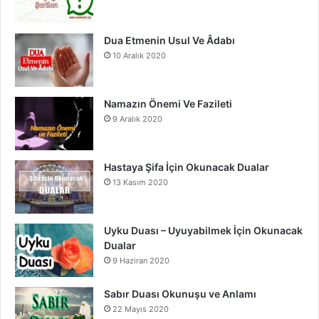
k
a
m
Dua Etmenin Usul Ve Âdabı
10 Aralık 2020
Namazın Önemi Ve Fazileti
9 Aralık 2020
Hastaya Şifa İçin Okunacak Dualar
13 Kasım 2020
Uyku Duası – Uyuyabilmek İçin Okunacak
Dualar
9 Haziran 2020
Sabır Duası Okunuşu ve Anlamı
22 Mayıs 2020