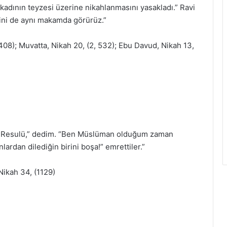
 kadının teyzesi üzerine nikahlanmasını yasakladı.” Ravi
sini de aynı makamda görürüz.”
408); Muvatta, Nikah 20, (2, 532); Ebu Davud, Nikah 13,
’ın Resulü,” dedim. “Ben Müslüman olduğum zaman
lardan dilediğin birini boşa!” emrettiler.”
Nikah 34, (1129)