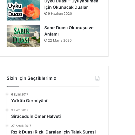
Uyku Duası – Uyuyabilmek
İçin Okunacak Dualar
9 Haziran 2020
Sabır Duası Okunuşu ve
Anlamı
22 Mayıs 2020
Sizin için Seçtiklerimiz
6 Eylül 2017
Ya’kûb Germiyânî
3 Ekim 2017
Sirâceddîn Ömer Halvetî
27 Aralık 2017
Rızık Duası Rızkı Daralan için Talak Suresi