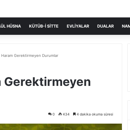
ÜL HÜSNA
KÜTÜB-I SITTE
EVLIYALAR
DUALAR
NA
Haram Gerektirmeyen Durumlar
 Gerektirmeyen
0
434
4 dakika okuma süresi