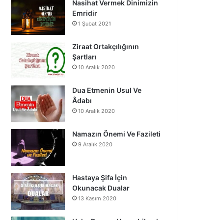
Nasihat Vermek Dinimizin
o
b
g
Emridir
1 Şubat 2021
o
e
r
k
a
Ziraat Ortakçılığının
Şartları
m
10 Aralık 2020
Dua Etmenin Usul Ve
Âdabı
10 Aralık 2020
Namazın Önemi Ve Fazileti
9 Aralık 2020
Hastaya Şifa İçin
Okunacak Dualar
13 Kasım 2020