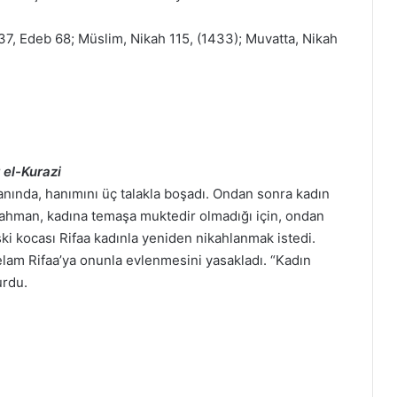
 37, Edeb 68; Müslim, Nikah 115, (1433); Muvatta, Nikah
 el-Kurazi
anında, hanımını üç talakla boşadı. Ondan sonra kadın
ahman, kadına temaşa muktedir olmadığı için, ondan
ski kocası Rifaa kadınla yeniden nikahlanmak istedi.
elam Rifaa’ya onunla evlenmesini yasakladı. “Kadın
urdu.