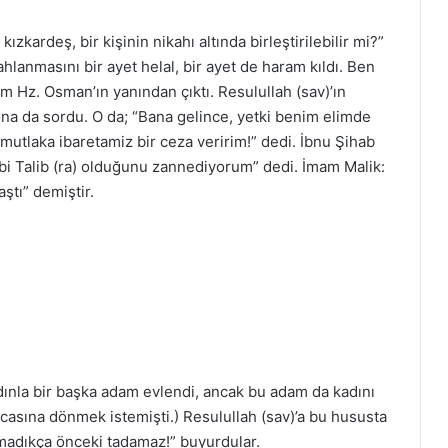
ızkardeş, bir kişinin nikahı altında birleştirilebilir mi?”
hlanmasını bir ayet helal, bir ayet de haram kıldı. Ben
m Hz. Osman’ın yanından çıktı. Resulullah (sav)’ın
na da sordu. O da; “Bana gelince, yetki benim elimde
mutlaka ibaretamiz bir ceza veririm!” dedi. İbnu Şihab
Ebi Talib (ra) olduğunu zannediyorum” dedi. İmam Malik:
ştı” demiştir.
dınla bir başka adam evlendi, ancak bu adam da kadını
asına dönmek istemişti.) Resulullah (sav)’a bu hususta
atmadıkça önceki tadamaz!” buyurdular.