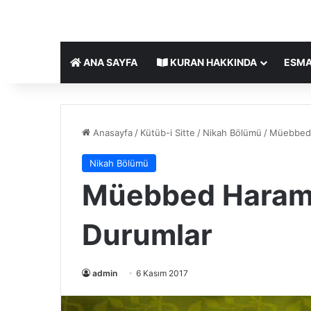
ANA SAYFA
KURAN HAKKINDA
ESMA
Anasayfa
/
Kütüb-i Sitte
/
Nikah Bölümü
/
Müebbed 
Nikah Bölümü
Müebbed Haram
Durumlar
admin
6 Kasım 2017