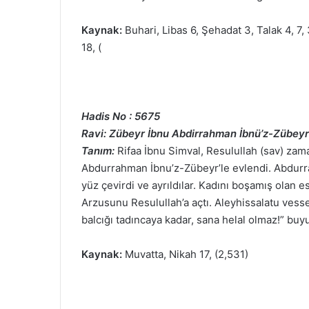
Kaynak:
Buhari, Libas 6, Şehadat 3, Talak 4, 7,
18, (
Hadis No : 5675
Ravi: Zübeyr İbnu Abdirrahman İbnü’z-Zübeyr
Tanım:
Rifaa İbnu Simval, Resulullah (sav) zam
Abdurrahman İbnu’z-Zübeyr’le evlendi. Abdurr
yüz çevirdi ve ayrıldılar. Kadını boşamış olan e
Arzusunu Resulullah’a açtı. Aleyhissalatu vess
balcığı tadıncaya kadar, sana helal olmaz!” buy
Kaynak:
Muvatta, Nikah 17, (2,531)