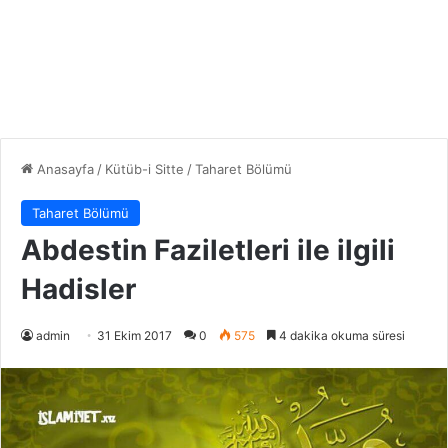
Anasayfa
/
Kütüb-i Sitte
/
Taharet Bölümü
Taharet Bölümü
Abdestin Faziletleri ile ilgili
Hadisler
admin
31 Ekim 2017
0
575
4 dakika okuma süresi