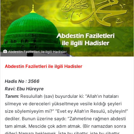
Abdestin Faziletleri ile ilgili Hadisler
Abdestin Faziletleri ile ilgili Hadisler
Hadis No : 3566
Ravi: Ebu Hüreyre
Tanım:
Resulullah (sav) buyurdular ki: “Allah’ın hataları
silmeye ve dereceleri yükseltmeye vesile kıldığı şeyleri
size söylemiyeyim mi?” “Evet ey Allah’ın Resulü, söyleyin!”
dediler. Bunun üzerine saydı: “Zahmetine rağmen abdesti
tam almak. Mescide çok adım atmak. (Bir namazdan sonra
diğer) Namazı beklemek. İşte bu ribattır, işte bu ribattır,