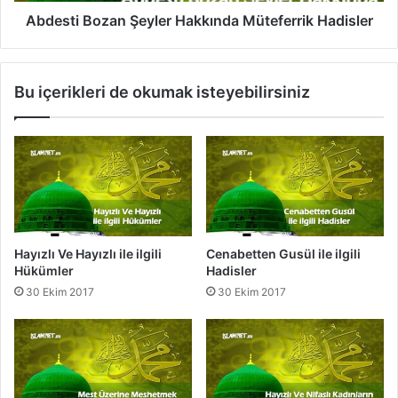
o
i
z
Abdesti Bozan Şeyler Hakkında Müteferrik Hadisler
l
a
i
n
H
Ş
Bu içerikleri de okumak isteyebilirsiniz
a
e
d
y
i
l
s
e
l
r
e
H
r
a
k
k
Hayızlı Ve Hayızlı ile ilgili
Cenabetten Gusül ile ilgili
ı
Hükümler
Hadisler
n
30 Ekim 2017
30 Ekim 2017
d
a
M
ü
t
e