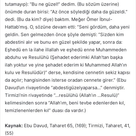
tutamayıp): “Bu ne güzel!” dedim. (Bu sözüm üzerine)
önümde duran birisi: “Az önce söylediği daha da güzeldi.”
dedi. (Bu da kim? diye) baktım. Meğer Ömer İbnul-
Hattab’mış. O, sözüne devam etti: “Seni gördüm, daha yeni
geldin. Sen gelmezden önce şöyle demişti: “Sizden kim
abdestini alır ve bunu en güzel şekilde yapar, sonra da:
Eşhedü en la ilahe illallah ve eşhedü enne Muhammeden
abduhu ve Resulühü (Şehadet ederimki Allah’tan başka
ilah yoktur ve yine şehadet ederim ki Muhammed Allah’ın
kulu ve Resulüdür)” derse, kendisine cennetin sekiz kapısı
da açılır; hangisinden isterse oradan cennete girer.” (Ebu
Davud’un rivayetinde “abdestigüzelyaparsa…” denmiştir.
Tirmizi’nin rivayetinde “…resülühü (Allah’ın …Resulü)”
kelimesinden sonra “Allah’ım, beni tevbe edenlerden kıl,
temizlenenlerden kıl” duası da vardır.)
Kaynak:
Ebu Davud, Taharet 65, (169); Tirmizi, Taharet, 41,
(55)