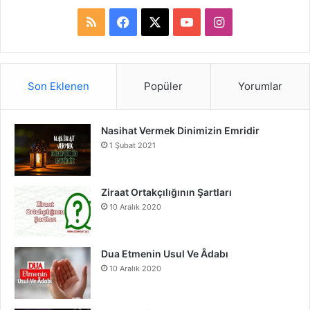
R
F
X
Y
I
S
a
o
n
S
c
u
s
Son Eklenen
Popüler
Yorumlar
e
T
t
Nasihat Vermek Dinimizin Emridir
b
u
a
1 Şubat 2021
o
b
g
o
e
r
Ziraat Ortakçılığının Şartları
10 Aralık 2020
k
a
m
Dua Etmenin Usul Ve Âdabı
10 Aralık 2020