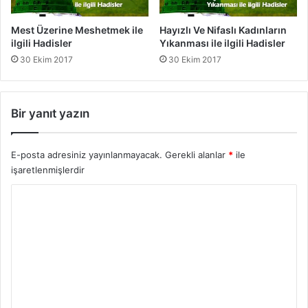
f
e
Mest Üzerine Meshetmek ile
Hayızlı Ve Nifaslı Kadınların
r
ilgili Hadisler
Yıkanması ile ilgili Hadisler
r
30 Ekim 2017
30 Ekim 2017
i
k
H
a
Bir yanıt yazın
d
i
s
E-posta adresiniz yayınlanmayacak.
Gerekli alanlar
*
ile
l
işaretlenmişlerdir
e
Y
r
o
r
u
m
*