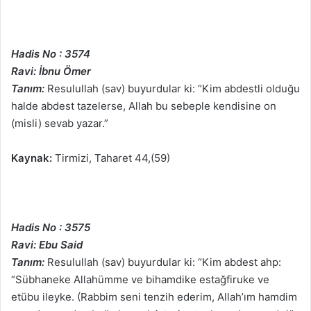
Hadis No : 3574
Ravi: İbnu Ömer
Tanım:
Resulullah (sav) buyurdular ki: “Kim abdestli olduğu
halde abdest tazelerse, Allah bu sebeple kendisine on
(misli) sevab yazar.”
Kaynak:
Tirmizi, Taharet 44,(59)
Hadis No : 3575
Ravi: Ebu Said
Tanım:
Resulullah (sav) buyurdular ki: “Kim abdest ahp:
“Sübhaneke Allahümme ve bihamdike estağfiruke ve
etübu ileyke. (Rabbim seni tenzih ederim, Allah’ım hamdim