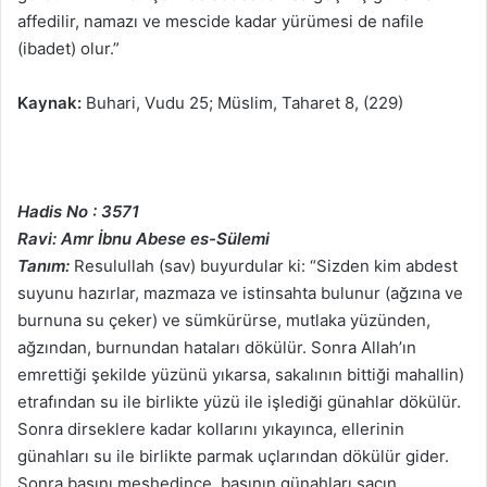
affedilir, namazı ve mescide kadar yürümesi de nafile
(ibadet) olur.”
Kaynak:
Buhari, Vudu 25; Müslim, Taharet 8, (229)
Hadis No : 3571
Ravi: Amr İbnu Abese es-Sülemi
Tanım:
Resulullah (sav) buyurdular ki: “Sizden kim abdest
suyunu hazırlar, mazmaza ve istinsahta bulunur (ağzına ve
burnuna su çeker) ve sümkürürse, mutlaka yüzünden,
ağzından, burnundan hataları dökülür. Sonra Allah’ın
emrettiği şekilde yüzünü yıkarsa, sakalının bittiği mahallin)
etrafından su ile birlikte yüzü ile işlediği günahlar dökülür.
Sonra dirseklere kadar kollarını yıkayınca, ellerinin
günahları su ile birlikte parmak uçlarından dökülür gider.
Sonra başını meshedince, başının günahları saçın