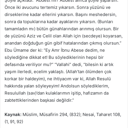
Şöyle açıkladı: “Abdest mi? Abdest alınca şöyle yaparsın:
Önce iki avucunu tertemiz yıkarsın. Sonra yüzünü ve
dirseklerine kadar ellerini yıkarsın. Başını meshedersin,
sonra da topuklarına kadar ayaklarını yıkarsın. (Bunları
tamamladın mı) bütün günahlarından arınmış olursun. Bir
de yüzünü Aziz ve Celil olan Allah için (secdeye) koyarsan,
anandan doğduğun gün gibif hatalarından çıkmış olursun.”
Ebu Ümame der ki: “Ey Amr İbnu Abese dedim, ne
söylediğine dikkat et! Bu söylediklerinin hepsi bir
defasında veriliyor mu?” “Vallahi” dedi, “bilesin ki artık
yaşım ilerledi, ecelim yaklaştı. (Allah’tan ölümden çok
korkar bir haldeyim), ne ihtiyacım var ki, Allah Resulü
hakkında yalan söyleyeyim! Andolsun söylediklerim,
Resulullah (sav)’dan kulaklarımın işitip, hafızamın da
zabtettiklerinden başkasi değildir.”
Kaynak:
Müslim, Müsafirin 294, (832); Nesai, Taharet 108,
(1, 91, 92)