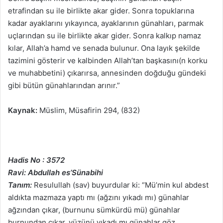
etrafindan su ile birlikte akar gider. Sonra topuklarına
kadar ayaklarını yıkayınca, ayaklarının günahları, parmak
uçlarından su ile birlikte akar gider. Sonra kalkıp namaz
kılar, Allah’a hamd ve senada bulunur. Ona layık şekilde
tazimini gösterir ve kalbinden Allah’tan başkasını(n korku
ve muhabbetini) çıkarırsa, annesinden doğduğu gündeki
gibi bütün günahlarından arınır.”
Kaynak:
Müslim, Müsafirin 294, (832)
Hadis No : 3572
Ravi: Abdullah es’Sünabihi
Tanım:
Resulullah (sav) buyurdular ki: “Mü’min kul abdest
aldıkta mazmaza yaptı mı (ağzını yıkadı mı) günahlar
ağzından çıkar, (burnunu sümkürdü mü) günahlar
burnundan çıkar, yüzünü yıkadı mı günahlar göz