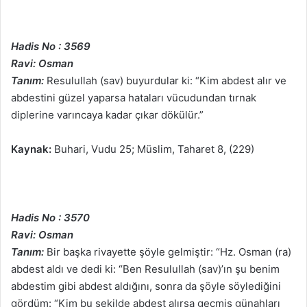
Hadis No : 3569
Ravi: Osman
Tanım:
Resulullah (sav) buyurdular ki: “Kim abdest alır ve
abdestini güzel yaparsa hataları vücudundan tırnak
diplerine varıncaya kadar çıkar dökülür.”
Kaynak:
Buhari, Vudu 25; Müslim, Taharet 8, (229)
Hadis No : 3570
Ravi: Osman
Tanım:
Bir başka rivayette şöyle gelmiştir: “Hz. Osman (ra)
abdest aldı ve dedi ki: “Ben Resulullah (sav)’ın şu benim
abdestim gibi abdest aldığını, sonra da şöyle söylediğini
gördüm: “Kim bu şekilde abdest alırsa geçmiş günahları