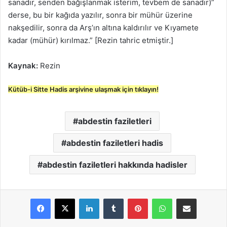
sanadır, senden bağışlanmak isterim, tevbem de sanadır)”
derse, bu bir kağıda yazılır, sonra bir mühür üzerine
nakşedilir, sonra da Arş’ın altına kaldırılır ve Kıyamete
kadar (mühür) kırılmaz.” [Rezin tahric etmiştir.]
Kaynak:
Rezin
Kütüb-i Sitte Hadis arşivine ulaşmak için tıklayın!
abdestin faziletleri
abdestin faziletleri hadis
abdestin faziletleri hakkında hadisler
LinkedIn
Tumblr
Pinterest
WhatsApp
E-Posta ile paylaş