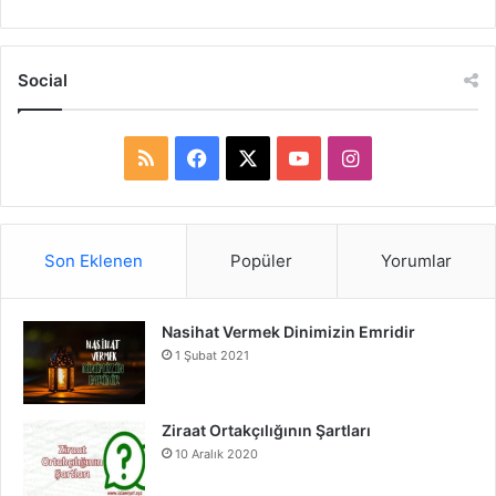
Social
R
F
X
Y
I
S
a
o
n
S
c
u
s
Son Eklenen
Popüler
Yorumlar
e
T
t
Nasihat Vermek Dinimizin Emridir
b
u
a
1 Şubat 2021
o
b
g
o
e
r
Ziraat Ortakçılığının Şartları
10 Aralık 2020
k
a