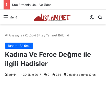
Dua Etmenin Usul Ve Âdabı
Dış gö
A
Menü
Anasayfa
/
Kütüb-i Sitte
/
Taharet Bölümü
Taharet Bölümü
Kadına Ve Ferce Değme ile
ilgili Hadisler
admin
30 Ekim 2017
0
366
2 dakika okuma süresi