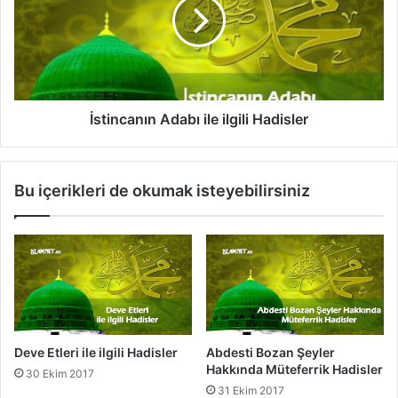
y
i
v
n
a
c
n
a
l
n
a
ı
r
n
İstincanın Adabı ile ilgili Hadisler
H
A
a
d
k
a
Bu içerikleri de okumak isteyebilirsiniz
k
b
ı
ı
n
i
d
l
a
e
H
i
a
l
d
g
i
i
Deve Etleri ile ilgili Hadisler
Abdesti Bozan Şeyler
s
l
Hakkında Müteferrik Hadisler
30 Ekim 2017
l
i
31 Ekim 2017
e
H