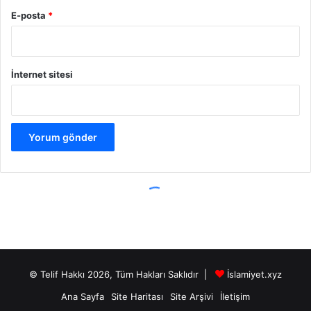
© Telif Hakkı 2026, Tüm Hakları Saklıdır |
İslamiyet.xyz
Ana Sayfa
Site Haritası
Site Arşivi
İletişim