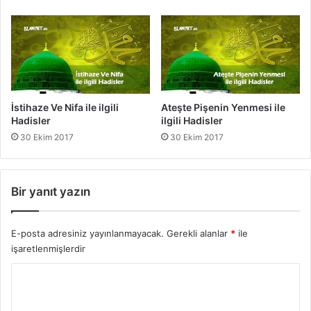
r
a
d
i
s
l
e
r
İstihaze Ve Nifa ile ilgili
Ateşte Pişenin Yenmesi ile
Hadisler
ilgili Hadisler
30 Ekim 2017
30 Ekim 2017
Bir yanıt yazın
E-posta adresiniz yayınlanmayacak.
Gerekli alanlar
*
ile
işaretlenmişlerdir
Y
o