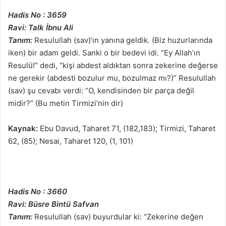
Hadis No : 3659
Ravi: Talk İbnu Ali
Tanım:
Resulullah (sav)’ın yanına geldik. (Biz huzurlarında
iken) bir adam geldi. Sanki o bir bedevi idi. “Ey Allah’ın
Resulü!” dedi, “kişi abdest aldıktan sonra zekerine değerse
ne gerekir (abdesti bozulur mu, bozulmaz mı?)” Resulullah
(sav) şu cevabı verdi: “O, kendisinden bir parça değil
midir?” (Bu metin Tirmizi’nin dir)
Kaynak:
Ebu Davud, Taharet 71, (182,183); Tirmizi, Taharet
62, (85); Nesai, Taharet 120, (1, 101)
Hadis No : 3660
Ravi: Büsre Bintü Safvan
Tanım:
Resulullah (sav) buyurdular ki: “Zekerine değen