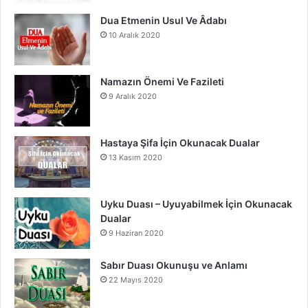
m
Dua Etmenin Usul Ve Âdabı
10 Aralık 2020
Namazın Önemi Ve Fazileti
9 Aralık 2020
Hastaya Şifa İçin Okunacak Dualar
13 Kasım 2020
Uyku Duası – Uyuyabilmek İçin Okunacak
Dualar
9 Haziran 2020
Sabır Duası Okunuşu ve Anlamı
22 Mayıs 2020