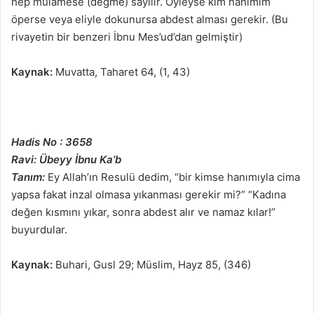
hep mülamese (değme) sayılır. Öyleyse kim hanımım
öperse veya eliyle dokunursa abdest alması gerekir. (Bu
rivayetin bir benzeri İbnu Mes’ud’dan gelmiştir)
Kaynak:
Muvatta, Taharet 64, (1, 43)
Hadis No : 3658
Ravi: Übeyy İbnu Ka’b
Tanım:
Ey Allah’ın Resulü dedim, “bir kimse hanımıyla cima
yapsa fakat inzal olmasa yıkanması gerekir mi?” “Kadına
değen kısmını yıkar, sonra abdest alır ve namaz kılar!”
buyurdular.
Kaynak:
Buhari, Gusl 29; Müslim, Hayz 85, (346)