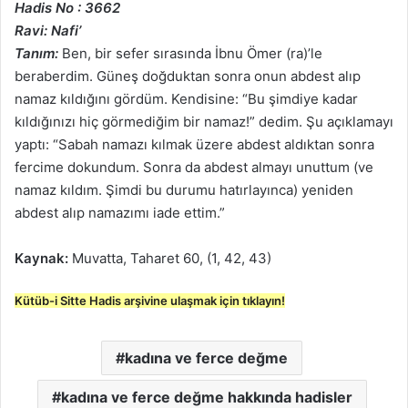
Hadis No : 3662
Ravi: Nafi’
Tanım:
Ben, bir sefer sırasında İbnu Ömer (ra)’le
beraberdim. Güneş doğduktan sonra onun abdest alıp
namaz kıldığını gördüm. Kendisine: “Bu şimdiye kadar
kıldığınızı hiç görmediğim bir namaz!” dedim. Şu açıklamayı
yaptı: “Sabah namazı kılmak üzere abdest aldıktan sonra
fercime dokundum. Sonra da abdest almayı unuttum (ve
namaz kıldım. Şimdi bu durumu hatırlayınca) yeniden
abdest alıp namazımı iade ettim.”
Kaynak:
Muvatta, Taharet 60, (1, 42, 43)
Kütüb-i Sitte Hadis arşivine ulaşmak için tıklayın!
kadına ve ferce değme
kadına ve ferce değme hakkında hadisler