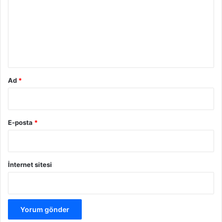
r
u
m
*
Ad
*
E-posta
*
İnternet sitesi