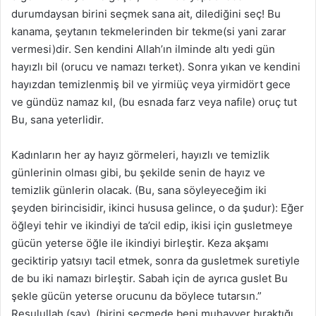
durumdaysan birini seçmek sana ait, dilediğini seç! Bu
kanama, şeytanın tekmelerinden bir tekme(si yani zarar
vermesi)dir. Sen kendini Allah’ın ilminde altı yedi gün
hayızlı bil (orucu ve namazı terket). Sonra yıkan ve kendini
hayızdan temizlenmiş bil ve yirmiüç veya yirmidört gece
ve gündüz namaz kıl, (bu esnada farz veya nafile) oruç tut
Bu, sana yeterlidir.
Kadınların her ay hayız görmeleri, hayızlı ve temizlik
günlerinin olması gibi, bu şekilde senin de hayız ve
temizlik günlerin olacak. (Bu, sana söyleyeceğim iki
şeyden birincisidir, ikinci hususa gelince, o da şudur): Eğer
öğleyi tehir ve ikindiyi de ta’cil edip, ikisi için gusletmeye
gücün yeterse öğle ile ikindiyi birleştir. Keza akşamı
geciktirip yatsıyı tacil etmek, sonra da gusletmek suretiyle
de bu iki namazı birleştir. Sabah için de ayrıca guslet Bu
şekle gücün yeterse orucunu da böylece tutarsın.”
Resulullah (sav), (birini seçmede beni muhayyer bıraktığı