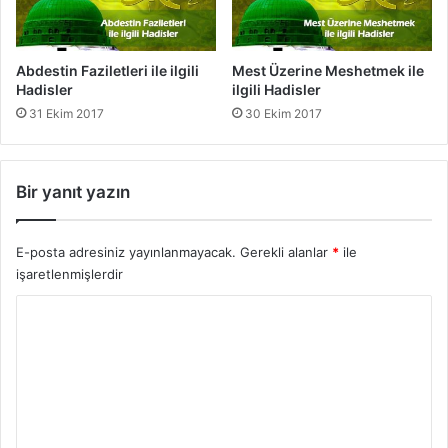
l
n
e
m
r
a
Abdestin Faziletleri ile ilgili
Mest Üzerine Meshetmek ile
s
Hadisler
ilgili Hadisler
ı
31 Ekim 2017
30 Ekim 2017
i
l
e
i
Bir yanıt yazın
l
g
i
E-posta adresiniz yayınlanmayacak.
Gerekli alanlar
*
ile
l
işaretlenmişlerdir
i
Y
H
a
o
d
r
i
s
u
l
m
e