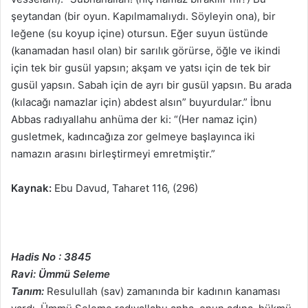
şeytandan (bir oyun. Kapılmamalıydı. Söyleyin ona), bir
leğene (su koyup içine) otursun. Eğer suyun üstünde
(kanamadan hasıl olan) bir sarılık görürse, öğle ve ikindi
için tek bir gusül yapsın; akşam ve yatsı için de tek bir
gusül yapsın. Sabah için de ayrı bir gusül yapsın. Bu arada
(kılacağı namazlar için) abdest alsın” buyurdular.” İbnu
Abbas radıyallahu anhüma der ki: “(Her namaz için)
gusletmek, kadıncağıza zor gelmeye başlayınca iki
namazın arasını birleştirmeyi emretmiştir.”
Kaynak:
Ebu Davud, Taharet 116, (296)
Hadis No : 3845
Ravi: Ümmü Seleme
Tanım:
Resulullah (sav) zamanında bir kadının kanaması