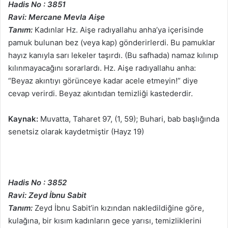
Hadis No : 3851
Ravi: Mercane Mevla Aişe
Tanım:
Kadınlar Hz. Aişe radıyallahu anha’ya içerisinde
pamuk bulunan bez (veya kap) gönderirlerdi. Bu pamuklar
hayız kanıyla sarı lekeler taşırdı. (Bu safhada) namaz kılınıp
kılınmayacağını sorarlardı. Hz. Aişe radıyallahu anha:
“Beyaz akıntıyı görünceye kadar acele etmeyin!” diye
cevap verirdi. Beyaz akıntıdan temizliği kastederdir.
Kaynak:
Muvatta, Taharet 97, (1, 59); Buhari, bab başlığında
senetsiz olarak kaydetmiştir (Hayz 19)
Hadis No : 3852
Ravi: Zeyd İbnu Sabit
Tanım:
Zeyd İbnu Sabit’in kızından nakledildiğine göre,
kulağına, bir kısım kadınların gece yarısı, temizliklerini