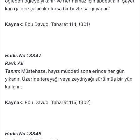
öğleden öğleye yıkanır ve her namaz için abdest alır. Şayet
kan galebe çalacak olursa bir bezle sargı yapar.”
Kaynak:
Ebu Davud, Taharet 114, (301)
Hadis No : 3847
Ravi: Ali
Tanım:
Müstehaze, hayız müddeti sona erince her gün
yıkanır. Üzerine tereyağı veya zeytinyağı sürülmüş bir yün
kullanır.
Kaynak:
Ebu Davud, Taharet 115, (302)
Hadis No : 3848