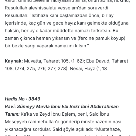
vardı. Ümmü Seleme radıyallahu anha, onun adına, hükmü,
Resulullah aleyhissalatu vesselam’dan soruverdi.
Resulullah: “İstihaze kanı başlamazdan önce, bir ay
içerisinde, kaç gün ve gece hayız kanı gelmekte olduğuna
haksin, her ay o kadar müddette namazı terketsin. Bu
zaman çıkınca hemen yıkansın ve (fercine pamuk koyup)
bir bezle sargı yaparak namazını kılsın.”
Kaynak:
Muvatta, Taharet 105, (1, 62); Ebu Davud, Taharet
108, (274, 275, 276, 277, 278); Nesai, Hayz (1, 18
Hadis No : 3846
Ravi: Sümeyy Mevla İbnu Ebi Bekr İbni Abdirrahman
Tanım:
Ka’ka ve Zeyd İbnu Eşlem, beni, Said İbnu
Meseyyeb rahimehullah’a gönderip müstehazenin nasıl
yıkanacağını sordular. Said şöyle açıkladı: “Müstehaze,