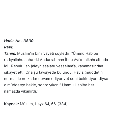
Hadis No : 3839
Ravi:
Tanım:
Müslim’in bir rivayeti şöyledir: “Ümmü Habibe
radıyallahu anha -ki Abdurrahman İbnu Avf’ın nikahı altında
idi- Resulullah (aleyhissalatu vesselam’a, kanamasından
şikayet etti. Ona şu tavsiyede bulundu: Hayız (müddetin
normalde ne kadar devam ediyor ve) seni bekletiyor idiyse
o müddetçe bekle, sonra yıkan!” Ümmü Habibe her
namazda yıkanırdı.”
Kaynak:
Müslim, Hayz 64, 66, (334)