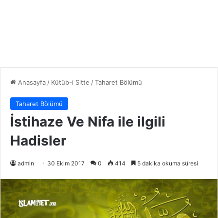
Anasayfa
/
Kütüb-i Sitte
/
Taharet Bölümü
Taharet Bölümü
İstihaze Ve Nifa ile ilgili
Hadisler
admin
30 Ekim 2017
0
414
5 dakika okuma süresi