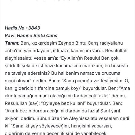
Hadis No : 3843
Ravi: Hamne Bintu Cahş
Tanım:
Ben, kızkardeşim Zeyneb Bintu Cahş radıyallahu
anha’nın yanındaydım, istihaze kanamam vardı. Resulullah
aleyhissalatu vesselam’a: “Ey Allah’ın Resulü! Ben çok
şiddetli şekilde istihaze kanamasına maruzum, bu hususta
ne tavsiye edersiniz? Bu hal benim namaz ve orucuma
mani oluyor” dedim. Bana: “Sana pamuğu vasfeyliyeyim: O,
kanı gidericidir (fercine pamuk koy)” buyurdular. Ben: “Ama
akıntı pamuğun mani olacağı miktardan çok fazla!” dedim.
Resulullah (sav): “Öyleyse bez kullan!” buyurdular. Ben:
“Akıntı bezin durduracağı miktardan da fazla! Şarıl şarıl
akıyor” dedim. Bunun üzerine Aleyhissalatu vesselam dedi
ki: “Sana iki şey söyleyeceğim, hangisini yaparsan,
diğerinin de yerine geçer, ikisini de yapabilecek