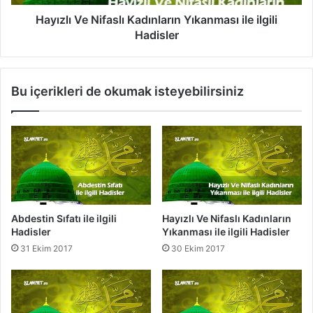
C
e
i
N
Hayızlı Ve Nifaslı Kadınların Yıkanması ile ilgili
s
i
Hadisler
i
f
m
a
l
s
Bu içerikleri de okumak isteyebilirsiniz
e
l
r
ı
i
K
l
a
e
d
i
ı
l
n
g
l
i
a
Abdestin Sıfatı ile ilgili
Hayızlı Ve Nifaslı Kadınların
l
r
Hadisler
Yıkanması ile ilgili Hadisler
i
ı
31 Ekim 2017
30 Ekim 2017
H
n
a
Y
d
ı
i
k
s
a