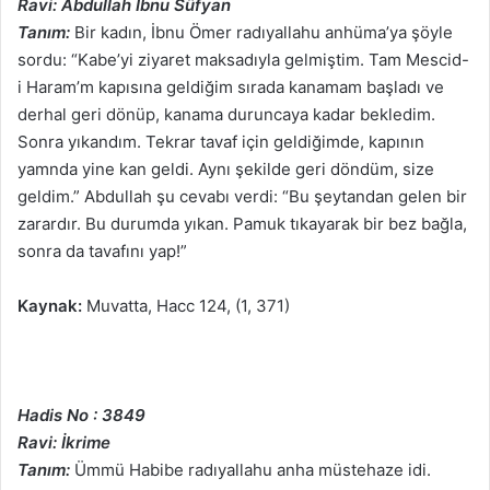
Ravi: Abdullah İbnu Süfyan
Tanım:
Bir kadın, İbnu Ömer radıyallahu anhüma’ya şöyle
sordu: “Kabe’yi ziyaret maksadıyla gelmiştim. Tam Mescid-
i Haram’m kapısına geldiğim sırada kanamam başladı ve
derhal geri dönüp, kanama duruncaya kadar bekledim.
Sonra yıkandım. Tekrar tavaf için geldiğimde, kapının
yamnda yine kan geldi. Aynı şekilde geri döndüm, size
geldim.” Abdullah şu cevabı verdi: “Bu şeytandan gelen bir
zarardır. Bu durumda yıkan. Pamuk tıkayarak bir bez bağla,
sonra da tavafını yap!”
Kaynak:
Muvatta, Hacc 124, (1, 371)
Hadis No : 3849
Ravi: İkrime
Tanım:
Ümmü Habibe radıyallahu anha müstehaze idi.