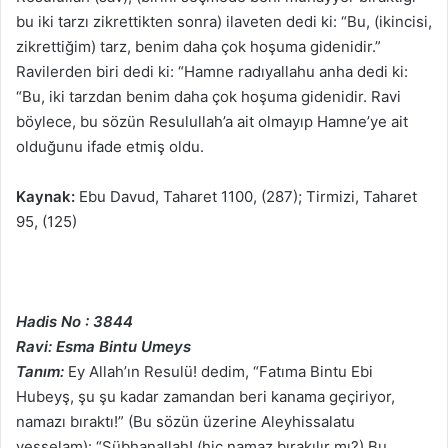
bu iki tarzı zikrettikten sonra) ilaveten dedi ki: “Bu, (ikincisi,
zikrettiğim) tarz, benim daha çok hoşuma gidenidir.”
Ravilerden biri dedi ki: “Hamne radıyallahu anha dedi ki:
“Bu, iki tarzdan benim daha çok hoşuma gidenidir. Ravi
böylece, bu sözün Resulullah’a ait olmayıp Hamne’ye ait
olduğunu ifade etmiş oldu.
Kaynak:
Ebu Davud, Taharet 1100, (287); Tirmizi, Taharet
95, (125)
Hadis No : 3844
Ravi: Esma Bintu Umeys
Tanım:
Ey Allah’ın Resulü! dedim, “Fatıma Bintu Ebi
Hubeyş, şu şu kadar zamandan beri kanama geçiriyor,
namazı bıraktı!” (Bu sözün üzerine Aleyhissalatu
vesselam): “Sübhanallah! (hiç namaz bırakılır mı?) Bu