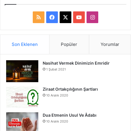
R
F
X
Y
I
S
a
o
n
S
c
u
s
Son Eklenen
Popüler
Yorumlar
e
T
t
Nasihat Vermek Dinimizin Emridir
b
u
a
1 Şubat 2021
o
b
g
o
e
r
Ziraat Ortakçılığının Şartları
10 Aralık 2020
k
a
m
Dua Etmenin Usul Ve Âdabı
10 Aralık 2020