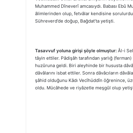
Muhammed Dîneverî amcasıydı. Babası Ebû Muh
âlimlerinden olup, fetvâlar kendisine sorulurdu
Sühreverd’de doğup, Bağdat’ta yetişti.
Tasavvuf yoluna girişi şöyle olmuştur:
Âl-i Se
tâyin ettiler. Pâdişâh tarafından yarlığ (ferman) 
huzûruna geldi. Biri aleyhinde bir hususta dâvâcı
dâvâlarını isbat ettiler. Sonra dâvâcıların dâvâl
şâhid olduğunu Kâdı Vecîhüddîn öğrenince, üzü
oldu. Mücâhede ve riyâzetle meşgûl olup yetiş