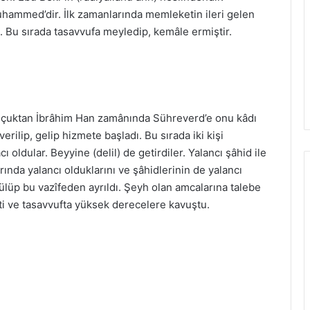
ammed’dir. İlk zamanlarında memleketin ileri gelen
. Bu sırada tasavvufa meyledip, kemâle ermiştir.
lçuktan İbrâhim Han zamânında Sühreverd’e onu kâdı
verilip, gelip hizmete başladı. Bu sırada iki kişi
 oldular. Beyyine (delil) de getirdiler. Yalancı şâhid ile
arında yalancı olduklarını ve şâhidlerinin de yalancı
lüp bu vazîfeden ayrıldı. Şeyh olan amcalarına talebe
ti ve tasavvufta yüksek derecelere kavuştu.