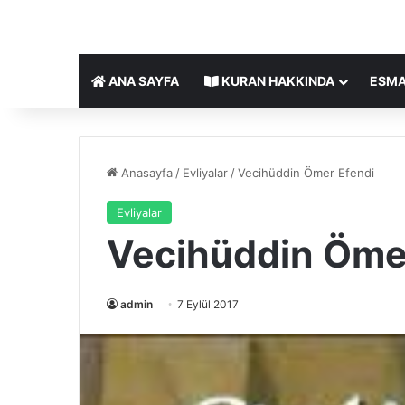
ANA SAYFA
KURAN HAKKINDA
ESMA
Anasayfa
/
Evliyalar
/
Vecihüddin Ömer Efendi
Evliyalar
Vecihüddin Öme
admin
7 Eylül 2017