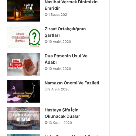
Nasihat Vermek Dinimizin
o
b
g
Emridir
1 Şubat 2021
o
e
r
k
a
Ziraat Ortakçılığının
Şartları
m
10 Aralık 2020
Dua Etmenin Usul Ve
Âdabı
10 Aralık 2020
Namazın Önemi Ve Fazileti
9 Aralık 2020
Hastaya Şifa İçin
Okunacak Dualar
13 Kasım 2020