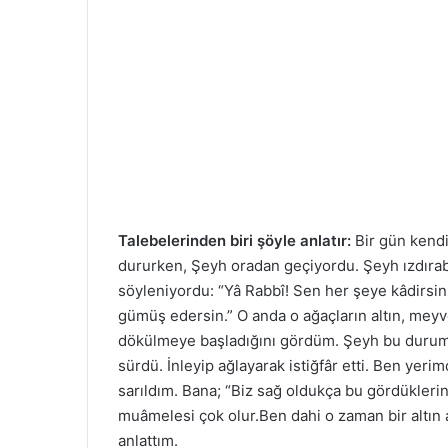
Talebelerinden biri şöyle anlatır:
Bir gün kendi
dururken, Şeyh oradan geçiyordu. Şeyh ızdırab
söyleniyordu: “Yâ Rabbî! Sen her şeye kâdirsin.
gümüş edersin.” O anda o ağaçların altın, me
dökülmeye başladığını gördüm. Şeyh bu durum
sürdü. İnleyip ağlayarak istiğfâr etti. Ben yer
sarıldım. Bana; “Biz sağ oldukça bu gördüklerini
muâmelesi çok olur.Ben dahi o zaman bir altın 
anlattım.