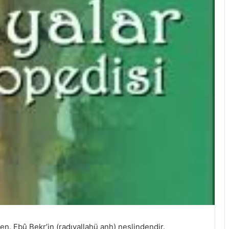
n. Ebû Bekr’in (radıyallahü anh) neslindendir.