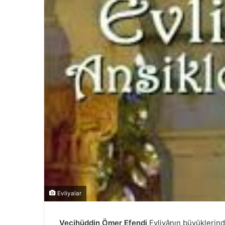
Evliyalar
Vecihüddin Ömer Efendi
Evliyânın büyüklerinde