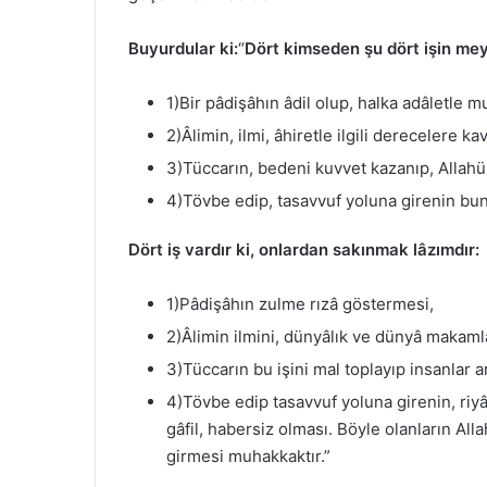
Buyurdular ki:
“
Dört kimseden şu dört işin me
1)Bir pâdişâhın âdil olup, halka adâletle 
2)Âlimin, ilmi, âhiretle ilgili derecelere 
3)Tüccarın, bedeni kuvvet kazanıp, Allahü
4)Tövbe edip, tasavvuf yoluna girenin bun
Dört iş vardır ki, onlardan sakınmak lâzımdır:
1)Pâdişâhın zulme rızâ göstermesi,
2)Âlimin ilmini, dünyâlık ve dünyâ makaml
3)Tüccarın bu işini mal toplayıp insanlar
4)Tövbe edip tasavvuf yoluna girenin, riy
gâfil, habersiz olması. Böyle olanların A
girmesi muhakkaktır.”