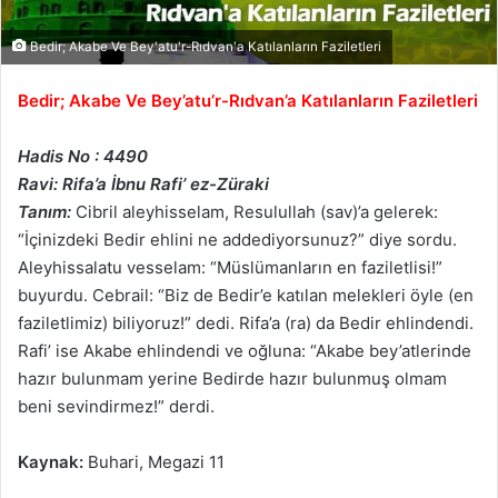
Bedir; Akabe Ve Bey'atu'r-Rıdvan'a Katılanların Faziletleri
Bedir; Akabe Ve Bey’atu’r-Rıdvan’a Katılanların Faziletleri
Hadis No : 4490
Ravi: Rifa’a İbnu Rafi’ ez-Züraki
Tanım:
Cibril aleyhisselam, Resulullah (sav)’a gelerek:
“İçinizdeki Bedir ehlini ne addediyorsunuz?” diye sordu.
Aleyhissalatu vesselam: “Müslümanların en faziletlisi!”
buyurdu. Cebrail: “Biz de Bedir’e katılan melekleri öyle (en
faziletlimiz) biliyoruz!” dedi. Rifa’a (ra) da Bedir ehlindendi.
Rafi’ ise Akabe ehlindendi ve oğluna: “Akabe bey’atlerinde
hazır bulunmam yerine Bedirde hazır bulunmuş olmam
beni sevindirmez!” derdi.
Kaynak:
Buhari, Megazi 11