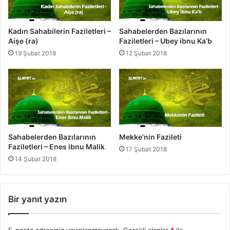
e
t
i
Kadın Sahabilerin Faziletleri –
Sahabelerden Bazılarının
-
Aişe (ra)
Faziletleri – Ubey ibnu Ka’b
Z
19 Şubat 2018
12 Şubat 2018
i
l
h
i
c
c
e
'
Sahabelerden Bazılarının
Mekke’nin Fazileti
d
Faziletleri – Enes ibnu Malik
17 Şubat 2018
e
14 Şubat 2018
1
0
G
ü
Bir yanıt yazın
n