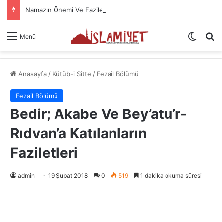
Namazın Önemi Ve Fazileti
Dış gö
A
Menü
Anasayfa
/
Kütüb-i Sitte
/
Fezail Bölümü
Fezail Bölümü
Bedir; Akabe Ve Bey’atu’r-
Rıdvan’a Katılanların
Faziletleri
admin
19 Şubat 2018
0
519
1 dakika okuma süresi