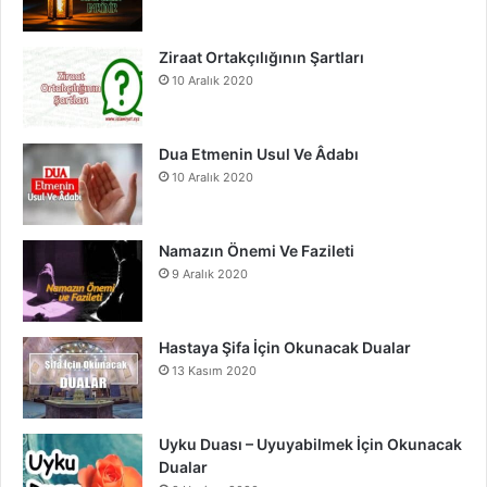
o
b
g
o
e
r
Ziraat Ortakçılığının Şartları
10 Aralık 2020
k
a
m
Dua Etmenin Usul Ve Âdabı
10 Aralık 2020
Namazın Önemi Ve Fazileti
9 Aralık 2020
Hastaya Şifa İçin Okunacak Dualar
13 Kasım 2020
Uyku Duası – Uyuyabilmek İçin Okunacak
Dualar