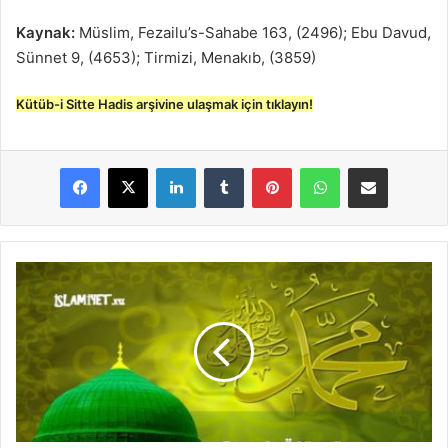
Kaynak:
Müslim, Fezailu’s-Sahabe 163, (2496); Ebu Davud,
Sünnet 9, (4653); Tirmizi, Menakıb, (3859)
Kütüb-i Sitte Hadis arşivine ulaşmak için tıklayın!
LinkedIn
Tumblr
Pinterest
WhatsApp
E-Posta ile paylaş
Ç
o
c
u
k
Ö
l
ü
m