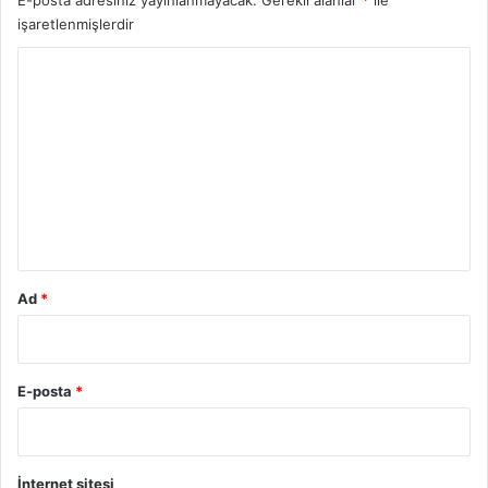
E-posta adresiniz yayınlanmayacak.
Gerekli alanlar
*
ile
işaretlenmişlerdir
Y
o
r
u
m
*
Ad
*
E-posta
*
İnternet sitesi