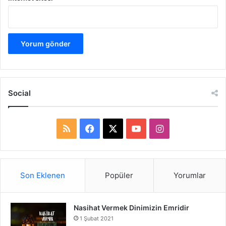
Social
R
F
X
Y
I
S
a
o
n
S
c
u
s
Son Eklenen
Popüler
Yorumlar
e
T
t
Nasihat Vermek Dinimizin Emridir
b
u
a
1 Şubat 2021