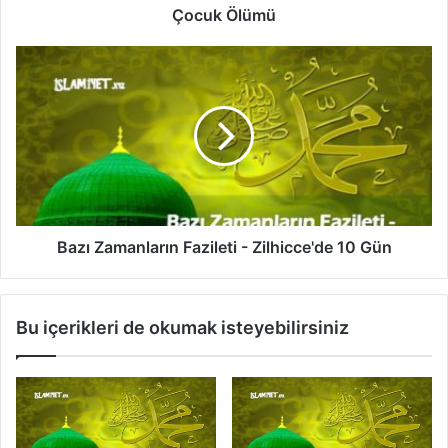
ü
Çocuk Ölümü
B
a
z
ı
Z
a
m
a
n
l
Bazı Zamanların Fazileti - Zilhicce'de 10 Gün
a
r
ı
Bu içerikleri de okumak isteyebilirsiniz
n
F
a
z
i
l