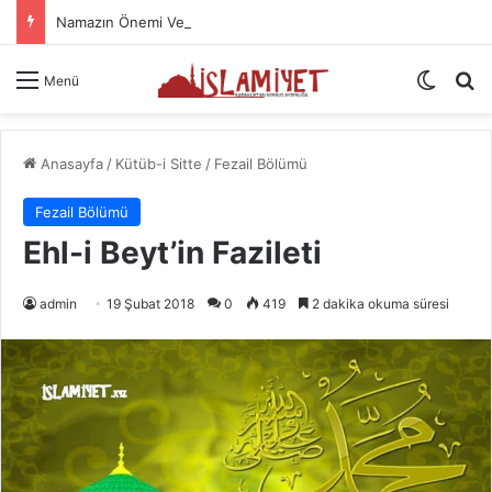
Namazın Önemi Ve Fazileti
Dış gö
A
Menü
Anasayfa
/
Kütüb-i Sitte
/
Fezail Bölümü
Fezail Bölümü
Ehl-i Beyt’in Fazileti
admin
19 Şubat 2018
0
419
2 dakika okuma süresi