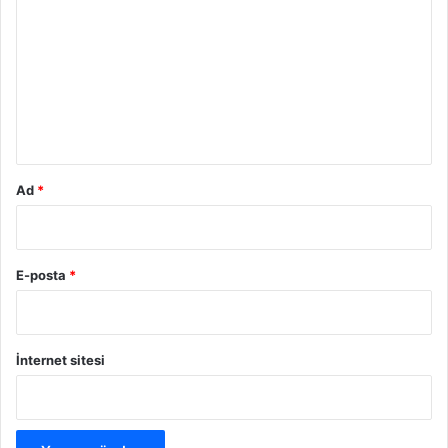
o
r
u
m
*
Ad
*
E-posta
*
İnternet sitesi