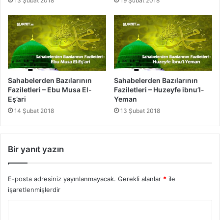
13 Şubat 2018
19 Şubat 2018
Sahabelerden Bazılarının
Sahabelerden Bazılarının
Faziletleri – Ebu Musa El-
Faziletleri – Huzeyfe ibnu’l-
Eş’ari
Yeman
14 Şubat 2018
13 Şubat 2018
Bir yanıt yazın
E-posta adresiniz yayınlanmayacak.
Gerekli alanlar
*
ile
işaretlenmişlerdir
Y