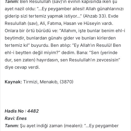
Tanım:
Ben Resulullah (sav)’ın evinin kapısında iken şu
ayet nazil oldu: “…Ey peygamber ailesi! Allah günahlarınızı
giderip sizi tertemiz yapmak istiyor…” (Ahzab 33). Evde
Resulullah (sav), Ali, Fatıma, Hasan ve Hüseyin vardı.
Onlara bir örtü bürüdü ve: “Allahım, işte bunlar benim ehl-i
beytimdir, bunlardan günahı gider ve bunları kirlerden
tertemiz kıl” buyurdu. Ben atılıp: “Ey Allah’ın Resulü! Ben
ehl-i beytten değil miyim?” dedim. Bana: “Sen (yerinde
dur, sen zaten) hayırdasın, sen Resulullah’ın zevcesisin”
diye cevap verdi.
Kaynak:
Tirmizi, Menakıb, (3870)
Hadis No : 4482
Ravi: Enes
Tanım:
Şu ayet indiği zaman (mealen): “…Ey peygamber