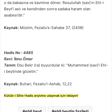
o da babasına ve kavmine döner. Resulullah (sav)’ın Ehl-i
Beyt’i aslı ve kendinden sonra sadaka haram olan
asabesi’dir.”
Kaynak:
Müslim, Fezailu’s-Sahabe 37, (2408)
Hadis No : 4485
Ravi: İbnu Ömer
Tanım:
Ebu Bekr (ra) buyurdular ki: “Muhammed (sav)’i Ehl-
i beytinde gözetin.”
Kaynak:
Buhari, Fezailu’l-Ashab, 12,22
Kütüb-i Sitte Hadis arşivine ulaşmak için tıklayın!
ehli beyt
ehli beytin fazileti