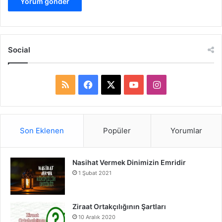
Social
R
F
X
Y
I
S
a
o
n
S
c
u
s
Son Eklenen
Popüler
Yorumlar
e
T
t
Nasihat Vermek Dinimizin Emridir
b
u
a
1 Şubat 2021
o
b
g
o
e
r
Ziraat Ortakçılığının Şartları
10 Aralık 2020