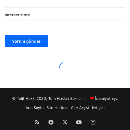
© Telif Hakkı 2026, Tüm Hakları Saklıdır |
İslamiyet.xyz
Ana Sayfa
Site Haritası
Site Arşivi
İletişim
RSS
Facebook
X
YouTube
Instagram