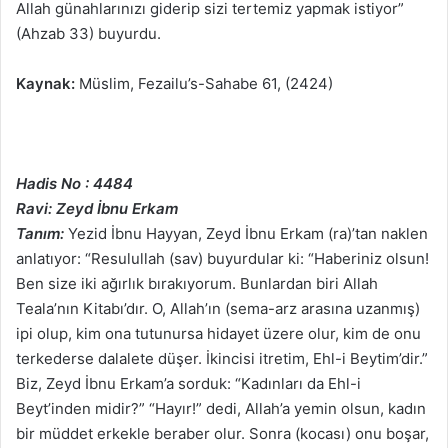
Allah günahlarınızı giderip sizi tertemiz yapmak istiyor”
(Ahzab 33) buyurdu.
Kaynak:
Müslim, Fezailu’s-Sahabe 61, (2424)
Hadis No : 4484
Ravi: Zeyd İbnu Erkam
Tanım:
Yezid İbnu Hayyan, Zeyd İbnu Erkam (ra)’tan naklen
anlatıyor: “Resulullah (sav) buyurdular ki: “Haberiniz olsun!
Ben size iki ağırlık bırakıyorum. Bunlardan biri Allah
Teala’nın Kitabı’dır. O, Allah’ın (sema-arz arasına uzanmış)
ipi olup, kim ona tutunursa hidayet üzere olur, kim de onu
terkederse dalalete düşer. İkincisi itretim, Ehl-i Beytim’dir.”
Biz, Zeyd İbnu Erkam’a sorduk: “Kadınları da Ehl-i
Beyt’inden midir?” “Hayır!” dedi, Allah’a yemin olsun, kadın
bir müddet erkekle beraber olur. Sonra (kocası) onu boşar,