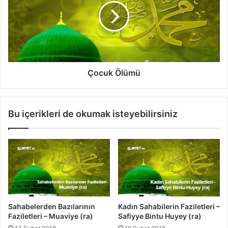
i
u
k
Ö
l
ü
m
ü
Çocuk Ölümü
Bu içerikleri de okumak isteyebilirsiniz
Sahabelerden Bazılarının
Kadın Sahabilerin Faziletleri –
Faziletleri – Muaviye (ra)
Safiyye Bintu Huyey (ra)