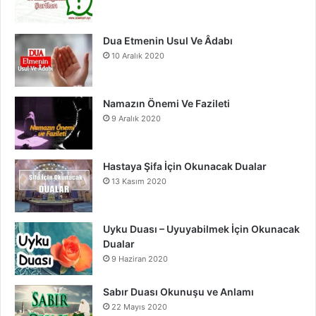
k
a
m
Dua Etmenin Usul Ve Âdabı
10 Aralık 2020
Namazın Önemi Ve Fazileti
9 Aralık 2020
Hastaya Şifa İçin Okunacak Dualar
13 Kasım 2020
Uyku Duası – Uyuyabilmek İçin Okunacak
Dualar
9 Haziran 2020
Sabır Duası Okunuşu ve Anlamı
22 Mayıs 2020