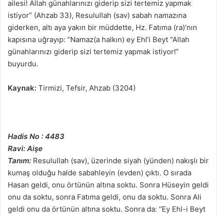
ailesi! Allah günahlarınızı giderip sizi tertemiz yapmak
istiyor” (Ahzab 33), Resulullah (sav) sabah namazına
giderken, altı aya yakın bir müddette, Hz. Fatıma (ra)’nın
kapısına uğrayıp: “Namaz(a halkın) ey Ehl’i Beyt “Allah
günahlarınızı giderip sizi tertemiz yapmak istiyor!”
buyurdu.
Kaynak:
Tirmizi, Tefsir, Ahzab (3204)
Hadis No : 4483
Ravi: Aişe
Tanım:
Resulullah (sav), üzerinde siyah (yünden) nakışlı bir
kumaş olduğu halde sabahleyin (evden) çıktı. O sırada
Hasan geldi, onu örtünün altına soktu. Sonra Hüseyin geldi
onu da soktu, sonra Fatıma geldi, onu da soktu. Sonra Ali
geldi onu da örtünün altına soktu. Sonra da: “Ey Ehl-i Beyt