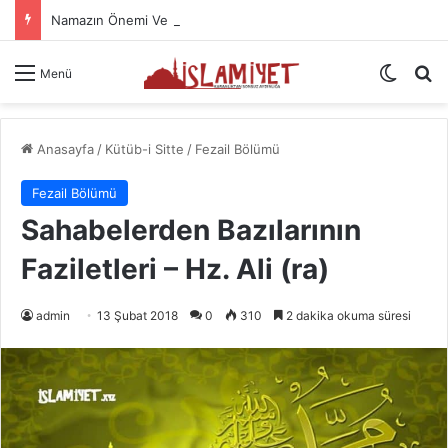
Namazın Önemi Ve Fazileti
Dış gö
A
Menü
Anasayfa
/
Kütüb-i Sitte
/
Fezail Bölümü
Fezail Bölümü
Sahabelerden Bazılarının
Faziletleri – Hz. Ali (ra)
admin
13 Şubat 2018
0
310
2 dakika okuma süresi