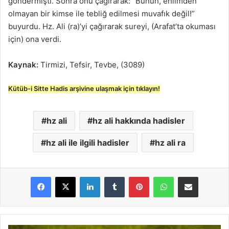
göndermişti. Sonra onu çağırarak: “Bunun, ehlimden
olmayan bir kimse ile tebliğ edilmesi muvafık değil!”
buyurdu. Hz. Ali (ra)’yi çağırarak sureyi, (Arafat’ta okuması
için) ona verdi.
Kaynak:
Tirmizi, Tefsir, Tevbe, (3089)
Kütüb-i Sitte Hadis arşivine ulaşmak için tıklayın!
hz ali
hz ali hakkında hadisler
hz ali ile ilgili hadisler
hz ali ra
LinkedIn
Tumblr
Pinterest
WhatsApp
E-Posta ile paylaş