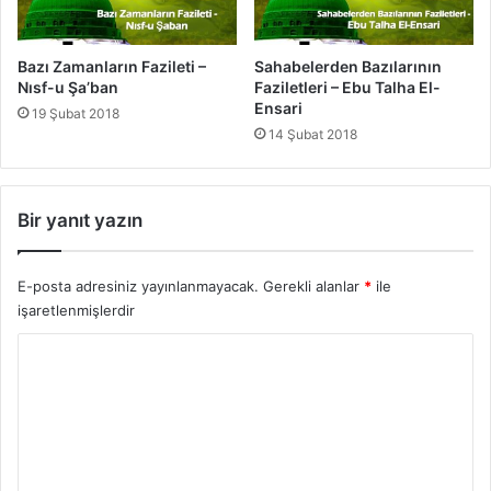
k
e
i
r
r
i
Bazı Zamanların Fazileti –
Sahabelerden Bazılarının
(
-
Nısf-u Şa’ban
Faziletleri – Ebu Talha El-
r
H
Ensari
19 Şubat 2018
a
u
14 Şubat 2018
)
z
e
y
Bir yanıt yazın
f
e
i
E-posta adresiniz yayınlanmayacak.
Gerekli alanlar
*
ile
b
işaretlenmişlerdir
n
u
Y
'
l
o
-
r
Y
u
e
m
m