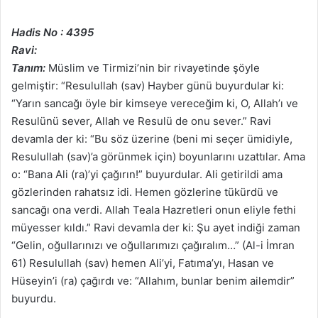
Hadis No : 4395
Ravi:
Tanım:
Müslim ve Tirmizi’nin bir rivayetinde şöyle
gelmiştir: “Resulullah (sav) Hayber günü buyurdular ki:
“Yarın sancağı öyle bir kimseye vereceğim ki, O, Allah’ı ve
Resulünü sever, Allah ve Resulü de onu sever.” Ravi
devamla der ki: “Bu söz üzerine (beni mi seçer ümidiyle,
Resulullah (sav)’a görünmek için) boyunlarını uzattılar. Ama
o: “Bana Ali (ra)’yi çağırın!” buyurdular. Ali getirildi ama
gözlerinden rahatsız idi. Hemen gözlerine tükürdü ve
sancağı ona verdi. Allah Teala Hazretleri onun eliyle fethi
müyesser kıldı.” Ravi devamla der ki: Şu ayet indiği zaman
“Gelin, oğullarınızı ve oğullarımızı çağıralım…” (Al-i İmran
61) Resulullah (sav) hemen Ali’yi, Fatıma’yı, Hasan ve
Hüseyin’i (ra) çağırdı ve: “Allahım, bunlar benim ailemdir”
buyurdu.