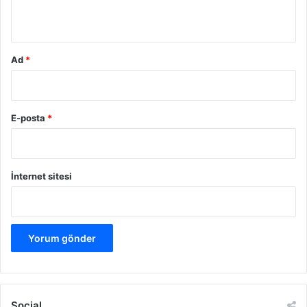
a
*
n
Ad
*
E-posta
*
İnternet sitesi
Social