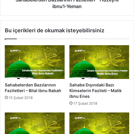
n
e
ibnu'l-Yeman
F
n
a
B
z
a
Bu içerikleri de okumak isteyebilirsiniz
i
z
l
ı
e
l
t
a
l
r
e
ı
r
n
i
ı
-
n
Sahabelerden Bazılarının
Sahabe Dışındaki Bazı
H
F
Faziletleri – Bilal ibnu Rabah
Kimselerin Fazileti – Malik
z
a
ibnu Enes
15 Şubat 2018
.
z
17 Şubat 2018
E
i
b
l
u
e
B
t
e
l