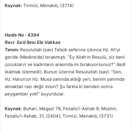
Kaynak:
Tirmizi, Menakıb, (3714)
Hadis No : 4394
Ravi: Sa’d İbnu Ebi Vakkas
Tanım:
Resulullah (sav) Tebük seferine çıkınca Hz. Ali’yi
geride (Medine’de) bırakmıştı. “Ey Allah’ın Resulü, siz beni
çocukların ve kadınların arasında mı bırakıyorsunuz?” dedi
(kalmak istemedi). Bunun üzerine Resulullah (sav): “Sen,
Hz. Harun’un Hz. Musa yanında aldığı yeri, benim yanımda
almaktan razı değil misin? Şu farkla ki benden sonra
peygamber yok!” buyurdular.
Kaynak:
Buhari, Megazi 78, Fezailu’l-Ashab 9; Müslim,
Fezailu’l-Ashab, 31, (2404); Tirmizi, Menakıb, (3731)