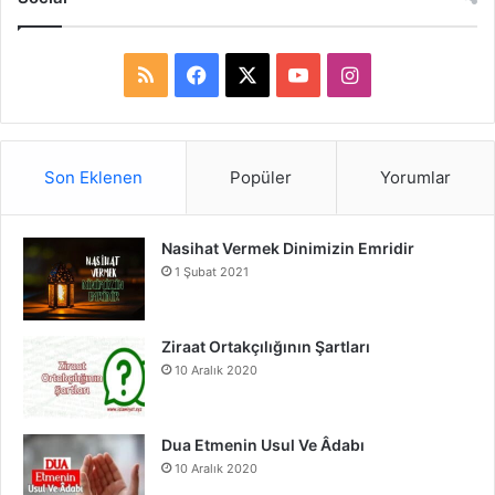
R
F
X
Y
I
S
a
o
n
S
c
u
s
Son Eklenen
Popüler
Yorumlar
e
T
t
Nasihat Vermek Dinimizin Emridir
b
u
a
1 Şubat 2021
o
b
g
o
e
r
Ziraat Ortakçılığının Şartları
10 Aralık 2020
k
a
m
Dua Etmenin Usul Ve Âdabı
10 Aralık 2020