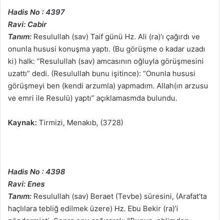
Hadis No : 4397
Ravi: Cabir
Tanım:
Resulullah (sav) Taif günü Hz. Ali (ra)’ı çağırdı ve
onunla hususi konuşma yaptı. (Bu görüşme o kadar uzadı
ki) halk: “Resulullah (sav) amcasının oğluyla görüşmesini
uzattı” dedi. (Resulullah bunu işitince): “Onunla hususi
görüşmeyi ben (kendi arzumla) yapmadım. Allah(ın arzusu
ve emri ile Resulü) yaptı” açıklamasmda bulundu.
Kaynak:
Tirmizi, Menakıb, (3728)
Hadis No : 4398
Ravi: Enes
Tanım:
Resulullah (sav) Beraet (Tevbe) süresini, (Arafat’ta
haçlılara tebliğ edilmek üzere) Hz. Ebu Bekir (ra)’i