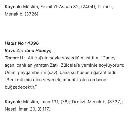
Kaynak:
Müslim, Fezailu’l-Ashab 32, (2404); Tirmizi,
Menakıb, (3726)
Hadis No : 4396
Ravi: Zirr İbnu Hubeyş
Tanım:
Hz. Ali (ra)’nin şöyle söylediğini işittim. “Daneyi
açan, canlılan yaratan Zat-ı Zülcelal’e yeminle söylüyorum:
Ümmi peygamberim (sav), bana şu hususu garantiledi:
“Beni mü’min olan sevecek, münafık olan da bana
buğzedecektir.”
Kaynak:
Müslim, İman 131, (78); Tirmizi, Menakıb, (3737);
Nesai, İman 20, (8,117)