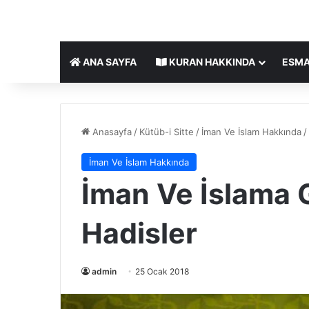
ANA SAYFA
KURAN HAKKINDA
ESMA
Anasayfa
/
Kütüb-i Sitte
/
İman Ve İslam Hakkında
/
İman Ve İslam Hakkında
İman Ve İslama 
Hadisler
admin
25 Ocak 2018