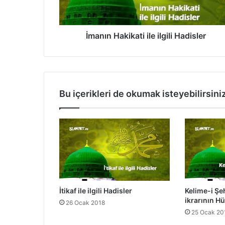
H
a
k
i
İmanın Hakikati ile ilgili Hadisler
k
a
t
i
i
Bu içerikleri de okumak isteyebilirsini
l
e
i
l
g
i
l
i
H
İtikaf ile ilgili Hadisler
Kelime-i Şe
a
ikrarının 
26 Ocak 2018
d
25 Ocak 20
i
s