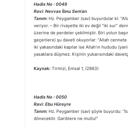
Hadis No : 0049
Ravi: Nevvas İbnu Sem’an
Tanım:
Hz. Peygamber (sav) buyurdular ki: “Allah
veriyor. – Bir rivayette iki ev değil “iki sur” den
üzerine de perdeler çekilmiştir. Biri yolun başı
geçenlere) şu daveti okuyorlar: “Allah cennete ça
iki yakasındaki kapılar ise Allah’ın hududu (ya
yasaklara düşmez. Kişinin yukarısındaki davetçi,
Kaynak:
Tirmizi, Emsal 1, (2863)
Hadis No : 0050
Ravi: Ebu Hüreyre
Tanım:
Hz. Peygamber (sav) şöyle buyurdu: “İsla
dönecektir. Gariblere ne mutlu!”