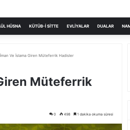
ÜL HÜSNA
KÜTÜB-I SITTE
EVLIYALAR
DUALAR
NA
İman Ve İslama Giren Müteferrik Hadisler
Giren Müteferrik
0
498
1 dakika okuma süresi