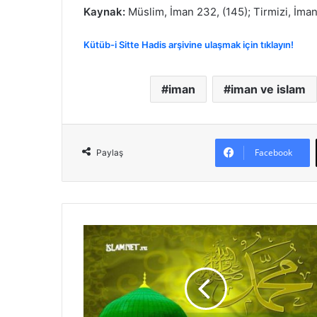
Kaynak:
Müslim, İman 232, (145); Tirmizi, İman
Kütüb-i Sitte Hadis arşivine ulaşmak için tıklayın!
iman
iman ve islam
Facebook
Paylaş
İ
m
a
n
ı
n