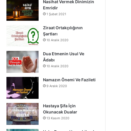
Nasihat Vermek Dinimizin
o
b
g
Emridir
1 Şubat 2021
o
e
r
k
a
Ziraat Ortakçılığının
Şartları
m
10 Aralık 2020
Dua Etmenin Usul Ve
Âdabı
10 Aralık 2020
Namazın Önemi Ve Fazileti
9 Aralık 2020
Hastaya Şifa İçin
Okunacak Dualar
13 Kasım 2020