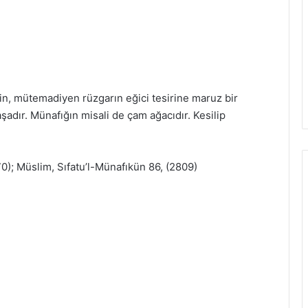
n, mütemadiyen rüzgarın eğici tesirine maruz bir
şadır. Münafığın misali de çam ağacıdır. Kesilip
70); Müslim, Sıfatu’l-Münafıkün 86, (2809)