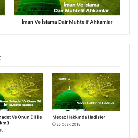
İ
s
l
a
İman Ve İslama Dair Muhtelif Ahkamlar
m
a
D
a
i
z
r
M
u
h
t
e
l
i
f
hadet Ve Onun Dil ile
Mecaz Hakkında Hadisler
A
Hükmü
25 Ocak 2018
h
18
k
a