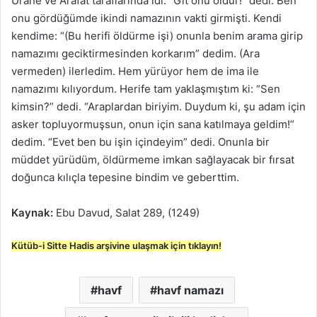
Urane ve Arafat taraflarında idi. “Git onu öldür!” dedi. Ben
onu gördüğümde ikindi namazının vakti girmişti. Kendi
kendime: “(Bu herifi öldürme işi) onunla benim arama girip
namazımı geciktirmesinden korkarım” dedim. (Ara
vermeden) ilerledim. Hem yürüyor hem de ima ile
namazımı kılıyordum. Herife tam yaklaşmıştım ki: “Sen
kimsin?” dedi. “Araplardan biriyim. Duydum ki, şu adam için
asker topluyormuşsun, onun için sana katılmaya geldim!”
dedim. “Evet ben bu işin içindeyim” dedi. Onunla bir
müddet yürüdüm, öldürmeme imkan sağlayacak bir fırsat
doğunca kılıçla tepesine bindim ve geberttim.
Kaynak:
Ebu Davud, Salat 289, (1249)
Kütüb-i Sitte Hadis arşivine ulaşmak için tıklayın!
havf
havf namazı