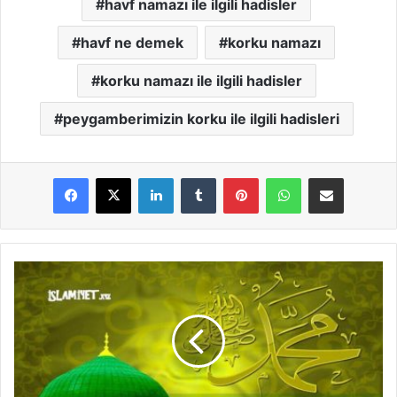
havf namazı ile ilgili hadisler
havf ne demek
korku namazı
korku namazı ile ilgili hadisler
peygamberimizin korku ile ilgili hadisleri
LinkedIn
Tumblr
Pinterest
WhatsApp
E-Posta ile paylaş
H
u
t
b
e
V
e