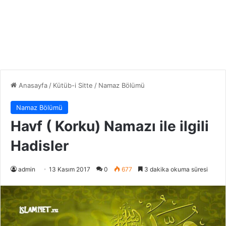
Anasayfa
/
Kütüb-i Sitte
/
Namaz Bölümü
Namaz Bölümü
Havf ( Korku) Namazı ile ilgili
Hadisler
admin
13 Kasım 2017
0
677
3 dakika okuma süresi