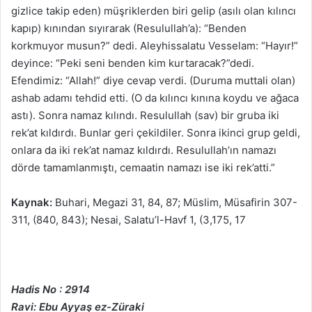
gizlice takip eden) müşriklerden biri gelip (asılı olan kılıncı
kapıp) kınından sıyırarak (Resulullah’a): “Benden
korkmuyor musun?” dedi. Aleyhissalatu Vesselam: “Hayır!”
deyince: “Peki seni benden kim kurtaracak?”dedi.
Efendimiz: “Allah!” diye cevap verdi. (Duruma muttali olan)
ashab adamı tehdid etti. (O da kılıncı kınına koydu ve ağaca
astı). Sonra namaz kılındı. Resulullah (sav) bir gruba iki
rek’at kıldırdı. Bunlar geri çekildiler. Sonra ikinci grup geldi,
onlara da iki rek’at namaz kıldırdı. Resulullah’ın namazı
dörde tamamlanmıştı, cemaatin namazı ise iki rek’atti.”
Kaynak:
Buhari, Megazi 31, 84, 87; Müslim, Müsafirin 307-
311, (840, 843); Nesai, Salatu’l-Havf 1, (3,175, 17
Hadis No : 2914
Ravi: Ebu Ayyaş ez-Züraki