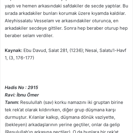
yaptı ve hemen arkasındaki safdakiler de secde yaptılar. Bu
sırada arkadakiler bunları korumak üzere kıyamda kaldılar.
Aleyhissalatu Vesselam ve arkasındakiler oturunca, en
arkadakiler secdeye gittiler. Sonra hep beraber oturup hep
beraber selam verdiler.
Kaynak:
Ebu Davud, Salat 281, (1236); Nesai, Salatu’l-Havf
1, (3, 176-177)
Hadis No : 2915
Ravi: İbnu Ömer
Tanım:
Resulullah (sav) korku namazını iki gruptan birine
tek rek’at olarak kıldırırken, diğer grup düşmana karşı
durmuştur. Kılanlar kalkıp, düşmana dönük vaziyette,
(bekleyen) arkadaşlarının yerine geçtiler, onlar da gelip
(Resulullah’ın arkasına geçtiler). O da bunlara bir rek’at