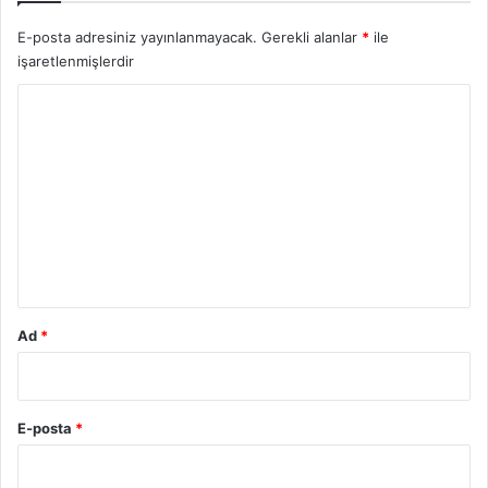
E-posta adresiniz yayınlanmayacak.
Gerekli alanlar
*
ile
işaretlenmişlerdir
Y
o
r
u
m
*
Ad
*
E-posta
*