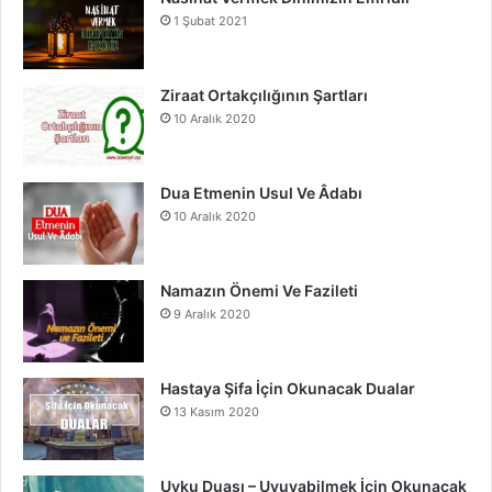
b
u
a
1 Şubat 2021
o
b
g
o
e
r
Ziraat Ortakçılığının Şartları
10 Aralık 2020
k
a
m
Dua Etmenin Usul Ve Âdabı
10 Aralık 2020
Namazın Önemi Ve Fazileti
9 Aralık 2020
Hastaya Şifa İçin Okunacak Dualar
13 Kasım 2020
Uyku Duası – Uyuyabilmek İçin Okunacak