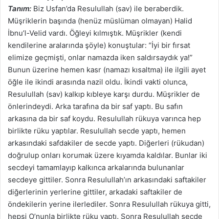
Tanım:
Biz Usfan’da Resulullah (sav) ile beraberdik.
Müşriklerin başında (henüz müslüman olmayan) Halid
İbnu’l-Velid vardı. Öğleyi kılmıştık. Müşrikler (kendi
kendilerine aralarında şöyle) konuştular: “İyi bir fırsat
elimize geçmişti, onlar namazda iken saldırsaydık ya!”
Bunun üzerine hemen kasr (namazı kısaltma) ile ilgili ayet
öğle ile ikindi arasında nazil oldu. İkindi vakti olunca,
Resulullah (sav) kalkıp kıbleye karşı durdu. Müşrikler de
önlerindeydi. Arka tarafına da bir saf yaptı. Bu safın
arkasına da bir saf koydu. Resulullah rükuya varınca hep
birlikte rüku yaptılar. Resulullah secde yaptı, hemen
arkasındaki safdakiler de secde yaptı. Diğerleri (rükudan)
doğrulup onları korumak üzere kıyamda kaldılar. Bunlar iki
secdeyi tamamlayıp kalkınca arkalarında bulunanlar
secdeye gittiler. Sonra Resulullah’ın arkasındaki saftakiler
diğerlerinin yerlerine gittiler, arkadaki saftakiler de
öndekilerin yerine ilerlediler. Sonra Resulullah rükuya gitti,
hepsi O’nunla birlikte rüku yaptı. Sonra Resulullah secde