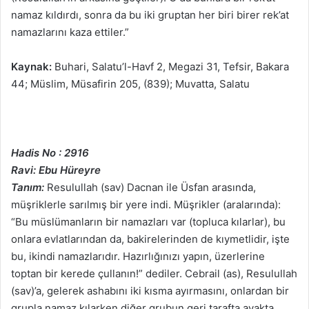
namaz kıldırdı, sonra da bu iki gruptan her biri birer rek’at
namazlarını kaza ettiler.”
Kaynak:
Buhari, Salatu’l-Havf 2, Megazi 31, Tefsir, Bakara
44; Müslim, Müsafirin 205, (839); Muvatta, Salatu
Hadis No : 2916
Ravi: Ebu Hüreyre
Tanım:
Resulullah (sav) Dacnan ile Üsfan arasında,
müşriklerle sarılmış bir yere indi. Müşrikler (aralarında):
“Bu müslümanların bir namazları var (topluca kılarlar), bu
onlara evlatlarından da, bakirelerinden de kıymetlidir, işte
bu, ikindi namazlarıdır. Hazırlığınızı yapın, üzerlerine
toptan bir kerede çullanın!” dediler. Cebrail (as), Resulullah
(sav)’a, gelerek ashabını iki kısma ayırmasını, onlardan bir
grupla namaz kılarken diğer grubun geri tarafta ayakta