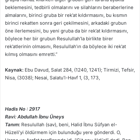
beklemesini, tedbirli olmalarını ve silahlarını beraberlerine
almalarını, birinci gruba bir rek’at kıldırmasını, bu kısmın
birinci rekatten sonra geri çekilmesini, arkadaki grubun
öne ilerlemesini, bu yeni gruba da bir rek’at kıldırmasını,
böylece her bir grubun Resulullah’la birlikte birer
rek’atlerinin olmasını, Resulullah’ın da böylece iki rek’at
kılmış olmasını emretti.”
Kaynak:
Ebu Davud, Salat 284, (1240, 1241); Tirmizi, Tefsir,
Nisa, (3038); Nesai, Salatu’l-Havf 1, (3, 173,
Hadis No : 2917
Ravi: Abdullah İbnu Üneys
Tanım:
Resulullah (sav), beni, Halid İbnu Süfyan el-
Hüzeli’yi öldürmem için bulunduğu yere gönderdi. O,