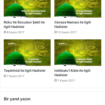
l
i
H
a
Rüku Ve Sücudun Şekli ile
Cenaze Namazı ile ilgili
d
ilgili Hadisler
Hadisler
i
8 Kasım 2017
13 Kasım 2017
s
l
e
r
Teşehhüd ile ilgili Hadisler
istikbalu’l Kıble ile ilgili
Hadisler
7 Kasım 2017
7 Kasım 2017
Bir yanıt yazın