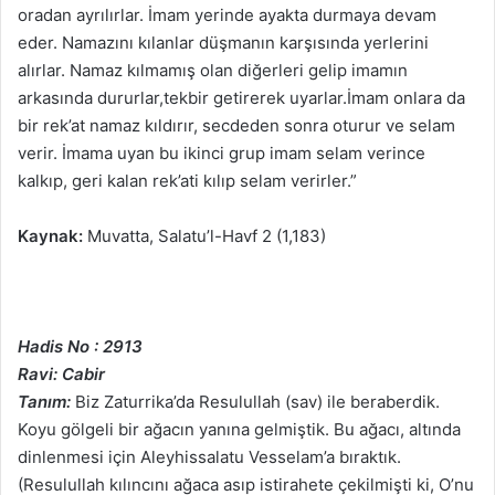
oradan ayrılırlar. İmam yerinde ayakta durmaya devam
eder. Namazını kılanlar düşmanın karşısında yerlerini
alırlar. Namaz kılmamış olan diğerleri gelip imamın
arkasında dururlar,tekbir getirerek uyarlar.İmam onlara da
bir rek’at namaz kıldırır, secdeden sonra oturur ve selam
verir. İmama uyan bu ikinci grup imam selam verince
kalkıp, geri kalan rek’ati kılıp selam verirler.”
Kaynak:
Muvatta, Salatu’l-Havf 2 (1,183)
Hadis No : 2913
Ravi: Cabir
Tanım:
Biz Zaturrika’da Resulullah (sav) ile beraberdik.
Koyu gölgeli bir ağacın yanına gelmiştik. Bu ağacı, altında
dinlenmesi için Aleyhissalatu Vesselam’a bıraktık.
(Resulullah kılıncını ağaca asıp istirahete çekilmişti ki, O’nu