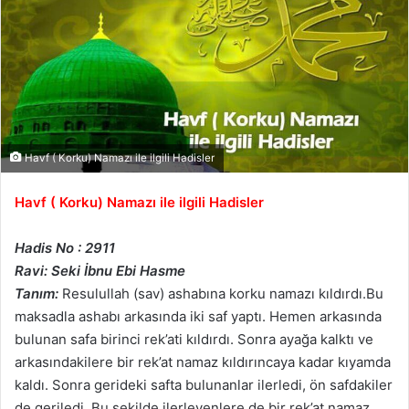
Havf ( Korku) Namazı ile ilgili Hadisler
Havf ( Korku) Namazı ile ilgili Hadisler
Hadis No : 2911
Ravi: Seki İbnu Ebi Hasme
Tanım:
Resulullah (sav) ashabına korku namazı kıldırdı.Bu
maksadla ashabı arkasında iki saf yaptı. Hemen arkasında
bulunan safa birinci rek’ati kıldırdı. Sonra ayağa kalktı ve
arkasındakilere bir rek’at namaz kıldırıncaya kadar kıyamda
kaldı. Sonra gerideki safta bulunanlar ilerledi, ön safdakiler
de geriledi. Bu şekilde ilerleyenlere de bir rek’at namaz